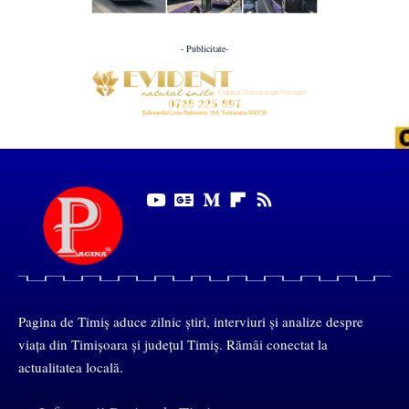
- Publicitate-
Pagina de Timiș aduce zilnic știri, interviuri și analize despre
viața din Timișoara și județul Timiș. Rămâi conectat la
actualitatea locală.