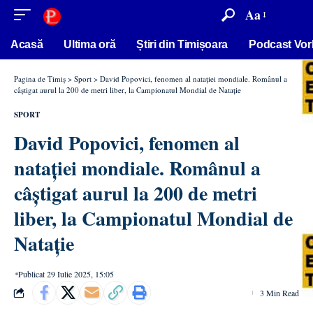
conținut
Aa
Acasă
Ultima oră
Știri din Timișoara
Podcast Vor
Pagina de Timiș
>
Sport
>
David Popovici, fenomen al natației mondiale. Românul a
câștigat aurul la 200 de metri liber, la Campionatul Mondial de Natație
SPORT
David Popovici, fenomen al
natației mondiale. Românul a
câștigat aurul la 200 de metri
liber, la Campionatul Mondial de
Natație
Publicat 29 Iulie 2025, 15:05
3 Min Read