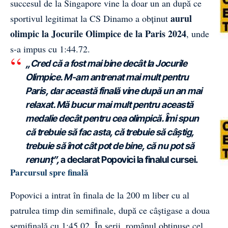
succesul de la Singapore vine la doar un an după ce
aurul
sportivul legitimat la CS Dinamo a obținut
olimpic la Jocurile Olimpice de la Paris 2024
, unde
s-a impus cu 1:44.72.
„Cred că a fost mai bine decât la Jocurile
Olimpice. M-am antrenat mai mult pentru
Paris, dar această finală vine după un an mai
relaxat.
Mă bucur mai mult pentru această
medalie decât pentru cea olimpică.
Îmi spun
că trebuie să fac asta, că trebuie să câștig,
trebuie să înot cât pot de bine, că nu pot să
renunț”,
a declarat Popovici la finalul cursei.
Parcursul spre finală
Popovici a intrat în finala de la 200 m liber cu al
patrulea timp din semifinale, după ce câștigase a doua
semifinală cu 1:45.02. În serii, românul obținuse cel