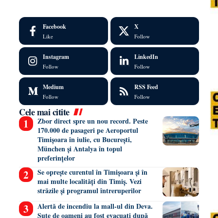
Facebook
X
Like
Follow
Instagram
LinkedIn
Follow
Follow
Medium
RSS Feed
Follow
Follow
Cele mai citite
Zbor direct spre un nou record. Peste
170.000 de pasageri pe Aeroportul
Timișoara în iulie, cu București,
München și Antalya în topul
preferințelor
Se oprește curentul în Timișoara și în
mai multe localități din Timiș. Vezi
străzile și programul întreruperilor
Alertă de incendiu la mall-ul din Deva.
Sute de oameni au fost evacuați după