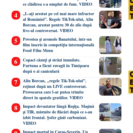
ce clădirea s-a umplut de fum. VIDEO
„L-ați arestat pe cel mai mare infractor
al României”. Regele TikTok-ului, Alin
Borcan, arestat pentru 30 de zile după
live-ul controversat. VIDEO
Povestea și aromele Banatului, într-un
film înscris în competiția internațională
Food Film Menu
Copaci căzuți și străzi inundate.
Furtuna a făcut ravagii în Timișoara
după o zi caniculară
Alin Borcan, ,,regele Tik-Tok-ului”,
reținut după un LIVE controversat.
Provocarea care l-ar putea trimite
direct în spatele gratiilor. VIDEO
Impact devastator lângă Reșița. Mașină
și TIR, mistuite de flăcări după ce s-au
izbit frontal. Șofer găsit carbonizat.
VIDEO
Impact mortal în Caraș-Severin. Un