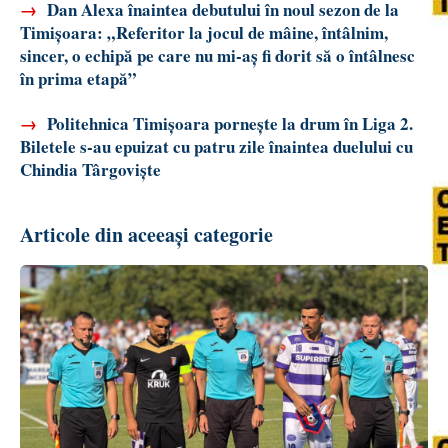
→
Dan Alexa înaintea debutului în noul sezon de la
Timișoara: „Referitor la jocul de mâine, întâlnim,
sincer, o echipă pe care nu mi-aș fi dorit să o întâlnesc
în prima etapă”
→
Politehnica Timișoara pornește la drum în Liga 2.
Biletele s-au epuizat cu patru zile înaintea duelului cu
Chindia Târgoviște
Articole din aceeași categorie