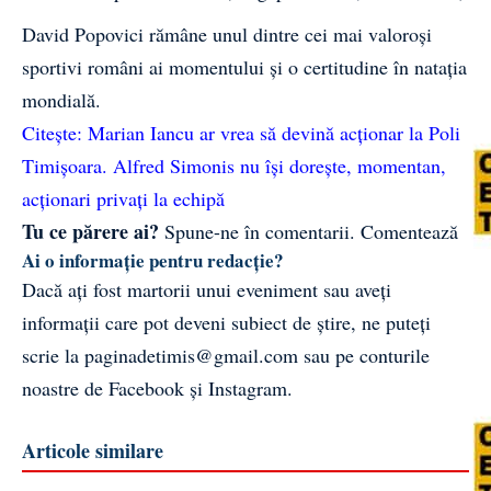
David Popovici rămâne unul dintre cei mai valoroși
sportivi români ai momentului și o certitudine în natația
mondială.
Citește:
Marian Iancu ar vrea să devină acționar la Poli
Timișoara. Alfred Simonis nu își dorește, momentan,
acționari privați la echipă
Tu ce părere ai?
Spune-ne în comentarii.
Comentează
Ai o informație pentru redacție?
Dacă ați fost martorii unui eveniment sau aveți
informații care pot deveni subiect de știre, ne puteți
scrie la
paginadetimis@gmail.com
sau pe conturile
noastre de
Facebook
și
Instagram
.
Articole similare