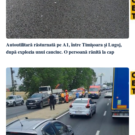
Autoutilitară răsturnată pe A1, între Timișoara și Lugoj,
după explozia unui cauciuc. O persoană rănită la cap