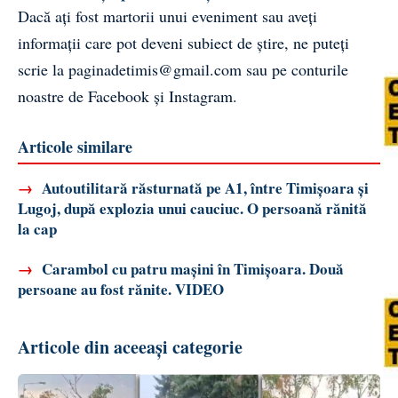
Dacă ați fost martorii unui eveniment sau aveți
informații care pot deveni subiect de știre, ne puteți
scrie la
paginadetimis@gmail.com
sau pe conturile
noastre de
Facebook
și
Instagram
.
Articole similare
→
Autoutilitară răsturnată pe A1, între Timișoara și
Lugoj, după explozia unui cauciuc. O persoană rănită
la cap
→
Carambol cu patru mașini în Timișoara. Două
persoane au fost rănite. VIDEO
Articole din aceeași categorie