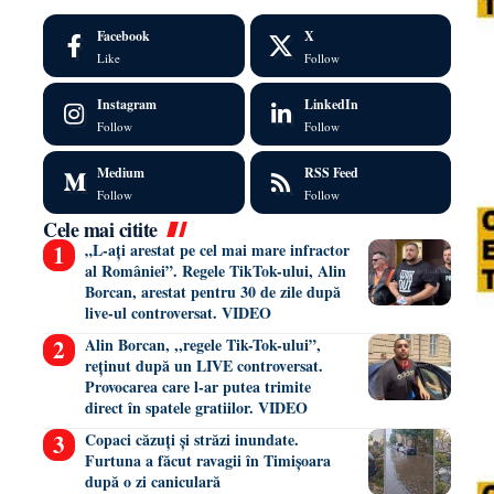
Facebook
X
Like
Follow
Instagram
LinkedIn
Follow
Follow
Medium
RSS Feed
Follow
Follow
Cele mai citite
„L-ați arestat pe cel mai mare infractor
al României”. Regele TikTok-ului, Alin
Borcan, arestat pentru 30 de zile după
live-ul controversat. VIDEO
Alin Borcan, ,,regele Tik-Tok-ului”,
reținut după un LIVE controversat.
Provocarea care l-ar putea trimite
direct în spatele gratiilor. VIDEO
Copaci căzuți și străzi inundate.
Furtuna a făcut ravagii în Timișoara
după o zi caniculară