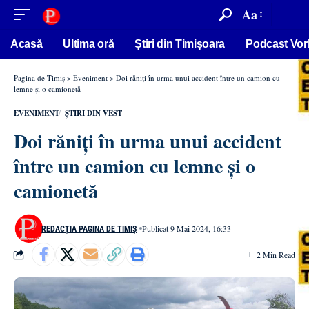
conținut
Aa
Acasă
Ultima oră
Știri din Timișoara
Podcast Vor
Pagina de Timiș
>
Eveniment
>
Doi răniți în urma unui accident între un camion cu
lemne și o camionetă
EVENIMENT
ȘTIRI DIN VEST
Doi răniți în urma unui accident
între un camion cu lemne și o
camionetă
Publicat 9 Mai 2024, 16:33
REDACȚIA PAGINA DE TIMIȘ
2 Min Read