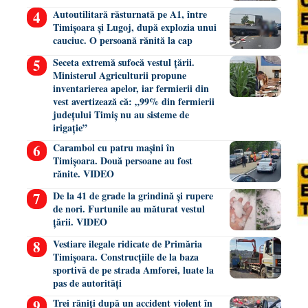
Autoutilitară răsturnată pe A1, între
Timișoara și Lugoj, după explozia unui
cauciuc. O persoană rănită la cap
Seceta extremă sufocă vestul țării.
Ministerul Agriculturii propune
inventarierea apelor, iar fermierii din
vest avertizează că: „99% din fermierii
județului Timiș nu au sisteme de
irigație”
Carambol cu patru mașini în
Timișoara. Două persoane au fost
rănite. VIDEO
De la 41 de grade la grindină și rupere
de nori. Furtunile au măturat vestul
țării. VIDEO
Vestiare ilegale ridicate de Primăria
Timișoara. Construcțiile de la baza
sportivă de pe strada Amforei, luate la
pas de autorități
Trei răniți după un accident violent în