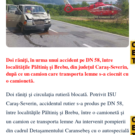
Doi răniți, în urma unui accident pe DN 58, între
localitățile Păltiniș și Brebu, din județul Caraș-Severin,
după ce un camion care transporta lemne s-a ciocnit cu
o camionetă.
Doi răniți
și circulația rutieră blocată. Potrivit ISU
Caraș-Severin, accidentul rutier s-a produs pe DN 58,
între localitățile Păltiniș și Brebu, între o camionetă și
un camion ce transporta lemne Au intervenit pompierii
din cadrul Detașamentului Caransebeș cu o autospecială