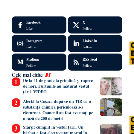
Facebook
X
Like
Follow
Instagram
LinkedIn
Follow
Follow
Medium
RSS Feed
Follow
Follow
Cele mai citite
De la 41 de grade la grindină și rupere
de nori. Furtunile au măturat vestul
țării. VIDEO
Alertă la Coșava după ce un TIR cu o
substanță chimică periculoasă s-a
răsturnat. Oamenii au fost evacuați pe
o rază de 200 de metri
Sfârșit cumplit în vestul țării. Un
bărbat a fost electrocutat mortal în