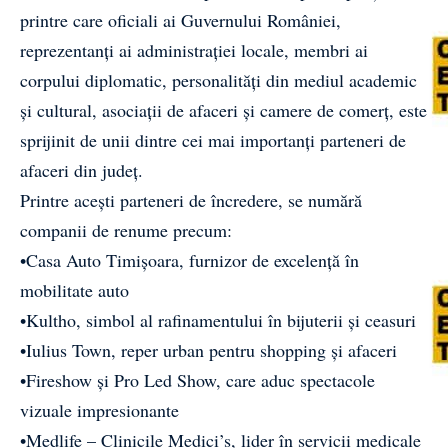
printre care oficiali ai Guvernului României,
reprezentanți ai administrației locale, membri ai
corpului diplomatic, personalități din mediul academic
și cultural, asociații de afaceri și camere de comerț, este
sprijinit de unii dintre cei mai importanți parteneri de
afaceri din județ.
Printre acești parteneri de încredere, se numără
companii de renume precum:
•Casa Auto Timișoara, furnizor de excelență în
mobilitate auto
•Kultho, simbol al rafinamentului în bijuterii și ceasuri
•Iulius Town, reper urban pentru shopping și afaceri
•Fireshow și Pro Led Show, care aduc spectacole
vizuale impresionante
•Medlife – Clinicile Medici’s, lider în servicii medicale