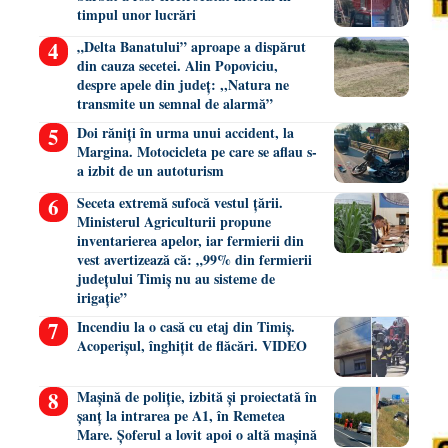
timpul unor lucrări
„Delta Banatului” aproape a dispărut
din cauza secetei. Alin Popoviciu,
despre apele din județ: ,,Natura ne
transmite un semnal de alarmă”
Doi răniți în urma unui accident, la
Margina. Motocicleta pe care se aflau s-
a izbit de un autoturism
Seceta extremă sufocă vestul țării.
Ministerul Agriculturii propune
inventarierea apelor, iar fermierii din
vest avertizează că: „99% din fermierii
județului Timiș nu au sisteme de
irigație”
Incendiu la o casă cu etaj din Timiș.
Acoperișul, înghițit de flăcări. VIDEO
Mașină de poliție, izbită și proiectată în
șanț la intrarea pe A1, în Remetea
Mare. Șoferul a lovit apoi o altă mașină