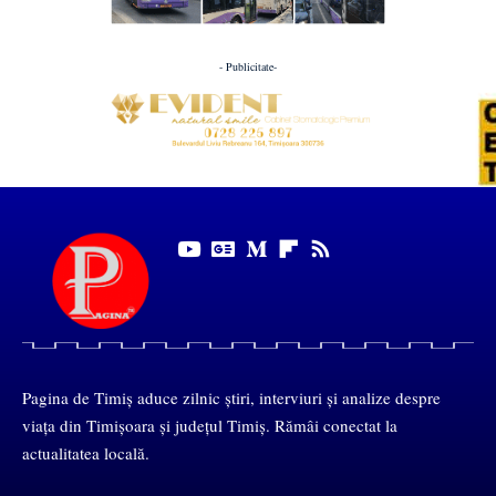
- Publicitate-
Pagina de Timiș aduce zilnic știri, interviuri și analize despre
viața din Timișoara și județul Timiș. Rămâi conectat la
actualitatea locală.