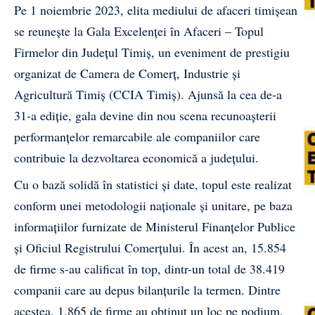
Pe 1 noiembrie 2023, elita mediului de afaceri timișean
se reunește la Gala Excelenței în Afaceri – Topul
Firmelor din Județul Timiș, un eveniment de prestigiu
organizat de Camera de Comerț, Industrie și
Agricultură Timiș (CCIA Timiș). Ajunsă la cea de-a
31-a ediție, gala devine din nou scena recunoașterii
performanțelor remarcabile ale companiilor care
contribuie la dezvoltarea economică a județului.
Cu o bază solidă în statistici și date, topul este realizat
conform unei metodologii naționale și unitare, pe baza
informațiilor furnizate de Ministerul Finanțelor Publice
și Oficiul Registrului Comerțului. În acest an, 15.854
de firme s-au calificat în top, dintr-un total de 38.419
companii care au depus bilanțurile la termen. Dintre
acestea, 1.865 de firme au obținut un loc pe podium,