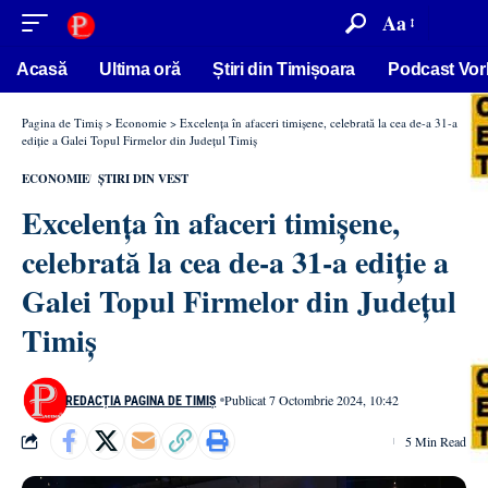
conținut
Aa
Acasă
Ultima oră
Știri din Timișoara
Podcast Vor
Pagina de Timiș
>
Economie
>
Excelența în afaceri timișene, celebrată la cea de-a 31-a
ediție a Galei Topul Firmelor din Județul Timiș
ECONOMIE
ȘTIRI DIN VEST
Excelența în afaceri timișene,
celebrată la cea de-a 31-a ediție a
Galei Topul Firmelor din Județul
Timiș
Publicat 7 Octombrie 2024, 10:42
REDACȚIA PAGINA DE TIMIȘ
5 Min Read