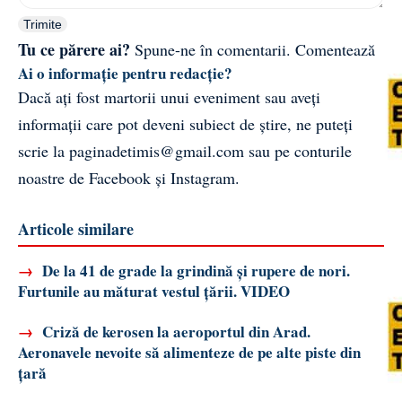
Trimite
Tu ce părere ai?
Spune-ne în comentarii.
Comentează
Ai o informație pentru redacție?
Dacă ați fost martorii unui eveniment sau aveți
informații care pot deveni subiect de știre, ne puteți
scrie la
paginadetimis@gmail.com
sau pe conturile
noastre de
Facebook
și
Instagram
.
Articole similare
→
De la 41 de grade la grindină și rupere de nori.
Furtunile au măturat vestul țării. VIDEO
→
Criză de kerosen la aeroportul din Arad.
Aeronavele nevoite să alimenteze de pe alte piste din
țară