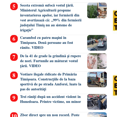
Seceta extremă sufocă vestul țării.
Ministerul Agriculturii propune
inventarierea apelor, iar fermierii din
vest avertizează că: „99% din fermierii
județului Timiș nu au sisteme de
irigație”
Carambol cu patru mașini în
Timișoara. Două persoane au fost
rănite. VIDEO
De la 41 de grade la grindină și rupere
de nori. Furtunile au măturat vestul
țării. VIDEO
Vestiare ilegale ridicate de Primăria
Timișoara. Construcțiile de la baza
sportivă de pe strada Amforei, luate la
pas de autorități
Trei răniți după un accident violent în
Hunedoara. Printre victime, un minor
Zbor direct spre un nou record. Peste