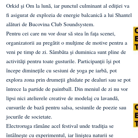
Orkid și Om la lună, iar punctul culminant al ediției va
fi asigurat de explozia de energie balcanică a lui Shantel
alături de Bucovina Club Soundsystem.
Pentru cei care nu vor doar să stea în fața scenei,
organizatorii au pregătit o mulțime de motive pentru a
veni pe timp de zi. Sâmbăta și duminica sunt pline de
activități pentru toate gusturile. Participanții își pot
începe diminețile cu sesiuni de yoga pe iarbă, pot
explora zona prin drumeții ghidate pe dealuri sau se pot
întrece la partide de paintball. Din meniul de zi nu vor
lipsi nici atelierele creative de modelaj cu lavandă,
cursurile de bază pentru salsa, sesiunile de poezie sau
jocurile de societate.
Electroruga rămâne acel festival unde tradiția se
întâlnește cu experimentul, iar liniștea naturii se