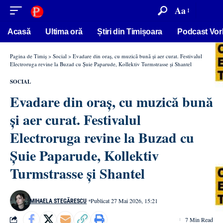
conținut
Aa
Acasă
Ultima oră
Știri din Timișoara
Podcast Vor
Pagina de Timiș
>
Social
>
Evadare din oraș, cu muzică bună și aer curat. Festivalul
Electroruga revine la Buzad cu Șuie Paparude, Kollektiv Turmstrasse și Shantel
SOCIAL
Evadare din oraș, cu muzică bună
și aer curat. Festivalul
Electroruga revine la Buzad cu
Șuie Paparude, Kollektiv
Turmstrasse și Shantel
Publicat 27 Mai 2026, 15:21
MIHAELA STEGĂRESCU
7 Min Read