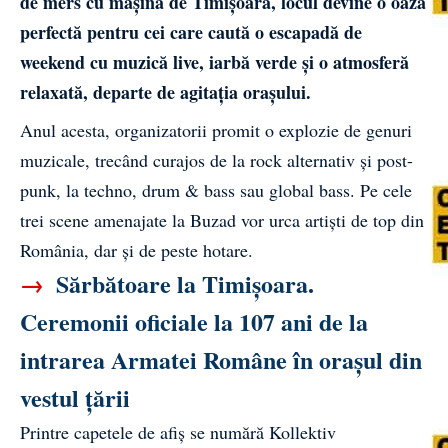
de mers cu mașina de Timișoara, locul devine o oază
perfectă pentru cei care caută o escapadă de
weekend cu muzică live, iarbă verde și o atmosferă
relaxată, departe de agitația orașului.
Anul acesta, organizatorii promit o explozie de genuri
muzicale, trecând curajos de la rock alternativ și post-
punk, la techno, drum & bass sau global bass. Pe cele
trei scene amenajate la Buzad vor urca artiști de top din
România, dar și de peste hotare.
→
Sărbătoare la Timișoara.
Ceremonii oficiale la 107 ani de la
intrarea Armatei Române în orașul din
vestul țării
Printre capetele de afiș se numără Kollektiv