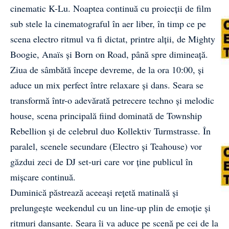
cinematic K-Lu. Noaptea continuă cu proiecții de film
sub stele la cinematograful în aer liber, în timp ce pe
scena electro ritmul va fi dictat, printre alții, de Mighty
Boogie, Anaïs și Born on Road, până spre dimineață.
Ziua de sâmbătă începe devreme, de la ora 10:00, și
aduce un mix perfect între relaxare și dans. Seara se
transformă într-o adevărată petrecere techno și melodic
house, scena principală fiind dominată de Township
Rebellion și de celebrul duo Kollektiv Turmstrasse. În
paralel, scenele secundare (Electro și Teahouse) vor
găzdui zeci de DJ set-uri care vor ține publicul în
mișcare continuă.
Duminică păstrează aceeași rețetă matinală și
prelungește weekendul cu un line-up plin de emoție și
ritmuri dansante. Seara îi va aduce pe scenă pe cei de la