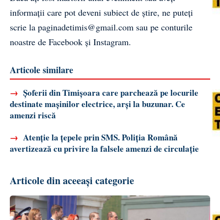
informații care pot deveni subiect de știre, ne puteți
scrie la
paginadetimis@gmail.com
sau pe conturile
noastre de
Facebook
și
Instagram
.
Articole similare
→
Șoferii din Timișoara care parchează pe locurile
destinate mașinilor electrice, arși la buzunar. Ce
amenzi riscă
→
Atenție la țepele prin SMS. Poliția Română
avertizează cu privire la falsele amenzi de circulație
Articole din aceeași categorie