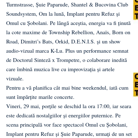
Turmstrasse, Șuie Paparude, Shantel & Bucovina Club
Soundsystem, Om la lună, Implant pentru Refuz și
Omul cu Șobolani. Pe lângă aceștia, energia va fi ținută
la cote maxime de Township Rebellion, Anaïs, Born on
Road, Dimitri’s Bats, Orkid, D.E.N.I.S. și un show
audio-vizual marca K-Lu. Plus un performance semnat
de Doctorul Sinteză x Trompetre, o colaborare inedită
care îmbină muzica live cu improvizația și artele
vizuale.
Pentru a vă planifica cât mai bine weekendul, iată cum
sunt împărțite marile concerte.
Vineri, 29 mai, porțile se deschid la ora 17:00, iar seara
este dedicată nostalgiilor și energiilor puternice. Pe
scena principală vor face spectacol Omul cu Șobolani,
Implant pentru Refuz și Șuie Paparude, urmați de un set