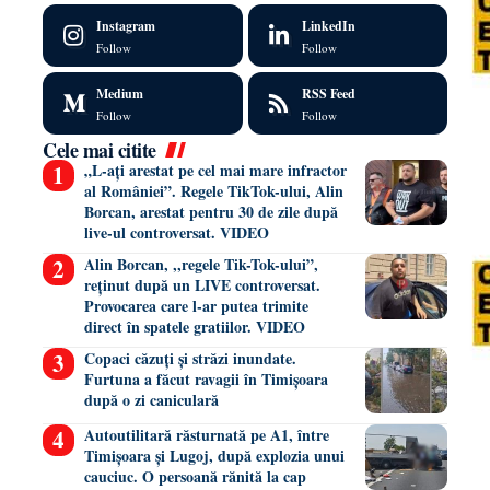
Instagram
LinkedIn
Follow
Follow
Medium
RSS Feed
Follow
Follow
Cele mai citite
„L-ați arestat pe cel mai mare infractor
al României”. Regele TikTok-ului, Alin
Borcan, arestat pentru 30 de zile după
live-ul controversat. VIDEO
Alin Borcan, ,,regele Tik-Tok-ului”,
reținut după un LIVE controversat.
Provocarea care l-ar putea trimite
direct în spatele gratiilor. VIDEO
Copaci căzuți și străzi inundate.
Furtuna a făcut ravagii în Timișoara
după o zi caniculară
Autoutilitară răsturnată pe A1, între
Timișoara și Lugoj, după explozia unui
cauciuc. O persoană rănită la cap