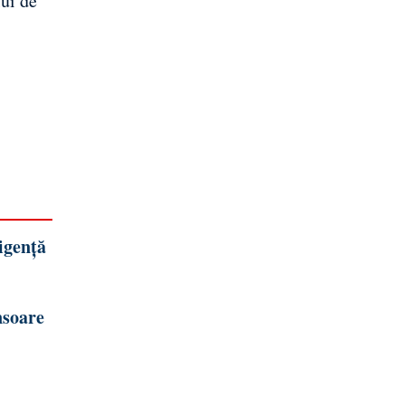
lui de
igență
nsoare