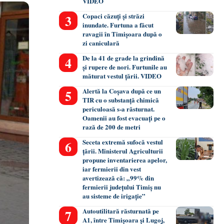
VIDEO
Copaci căzuți și străzi
inundate. Furtuna a făcut
ravagii în Timișoara după o
zi caniculară
De la 41 de grade la grindină
și rupere de nori. Furtunile au
măturat vestul țării. VIDEO
Alertă la Coșava după ce un
TIR cu o substanță chimică
periculoasă s-a răsturnat.
Oamenii au fost evacuați pe o
rază de 200 de metri
Seceta extremă sufocă vestul
țării. Ministerul Agriculturii
propune inventarierea apelor,
iar fermierii din vest
avertizează că: „99% din
fermierii județului Timiș nu
au sisteme de irigație”
Autoutilitară răsturnată pe
A1, între Timișoara și Lugoj,