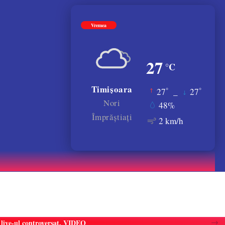
Vremea
27
°C
Timișoara
°
°
27
_
27
Nori
48%
Împrăștiați
2 km/h
ă live-ul controversat. VIDEO