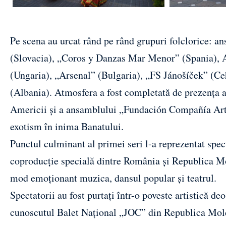
Pe scena au urcat rând pe rând grupuri folclorice: a
(Slovacia), „Coros y Danzas Mar Menor” (Spania), A
(Ungaria), „Arsenal” (Bulgaria), „FS Jánošíček” (C
(Albania). Atmosfera a fost completată de prezența 
Americii și a ansamblului „Fundación Compañía Artí
exotism în inima Banatului.
Punctul culminant al primei seri l-a reprezentat spec
coproducție specială dintre România și Republica Mol
mod emoționant muzica, dansul popular și teatrul.
Spectatorii au fost purtați într-o poveste artistică d
cunoscutul Balet Național „JOC” din Republica Mol