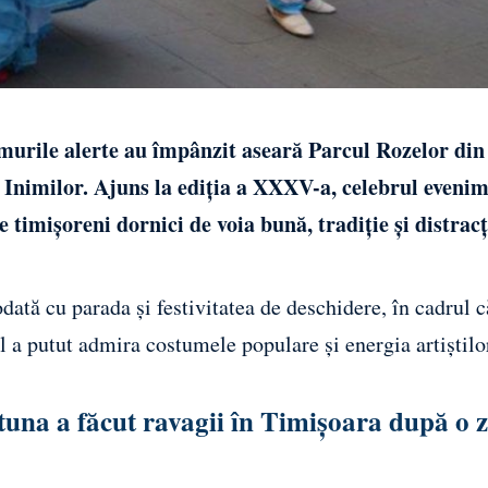
tmurile alerte au împânzit aseară Parcul Rozelor din
i Inimilor. Ajuns la ediția a XXXV-a, celebrul eveni
 timișoreni dornici de voia bună, tradiție și distracț
dată cu parada și festivitatea de deschidere, în cadrul c
l a putut admira costumele populare și energia artiștilo
tuna a făcut ravagii în Timișoara după o z