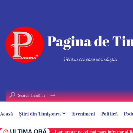
conținut
Acasă
Știri din Timișoara
Eveniment
Politică
Pod
ULTIMA ORĂ
„L-ați arestat pe cel mai mare infractor al 