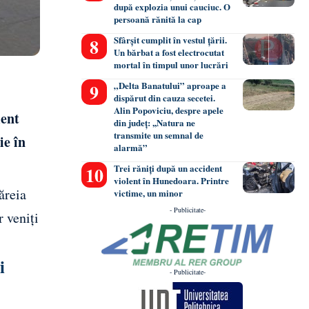
după explozia unui cauciuc. O
persoană rănită la cap
Sfârșit cumplit în vestul țării.
Un bărbat a fost electrocutat
mortal în timpul unor lucrări
„Delta Banatului” aproape a
dispărut din cauza secetei.
Alin Popoviciu, despre apele
ment
din județ: ,,Natura ne
transmite un semnal de
ie în
alarmă”
Trei răniți după un accident
violent în Hunedoara. Printre
ăreia
victime, un minor
- Publicitate-
r veniți
i
- Publicitate-