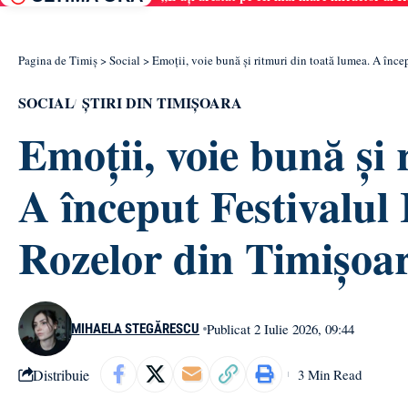
Pagina de Timiș
>
Social
>
Emoții, voie bună și ritmuri din toată lumea. A înce
SOCIAL
ȘTIRI DIN TIMIȘOARA
Emoții, voie bună și 
A început Festivalul 
Rozelor din Timișoa
Publicat 2 Iulie 2026, 09:44
MIHAELA STEGĂRESCU
Distribuie
3 Min Read