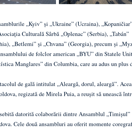
nsamblurile „Kyiv” și „Ukraine” (Ucraina), „Kopaničiar
sociația Culturală Sârbă „Oplenac” (Serbia), „Tabán”
ehia), „Betlemi” și „Chvana” (Georgia), precum și „My
ansamblului de folclor american „BYU” din Statele Unit
stica Manglares” din Columbia, care au adus un plus 
tacolul de gală intitulat „Aleargă, dorul, aleargă”. Acea
dova, regizată de Mirela Puia, a reușit să unească înt
eosebită datorită colaborării dintre Ansamblul „Timișul” 
dova. Cele două ansambluri au oferit momente coregraf