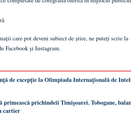
e completate de coregrafia oferită în mijlocul publicu
ză
ații care pot deveni subiect de știre, ne puteți scrie la
 de
Facebook
și
Instagram
.
ă de excepție la Olimpiada Internațională de Intel
să primească prichindeii Timișoarei. Tobogane, bala
n cartier