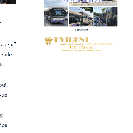
”
- Publicitate-
zeqeja”
e ale
de
stă
r-un
și
ice