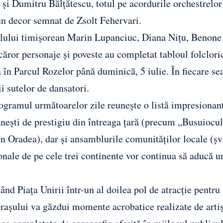
 și Dumitru Bălțătescu, totul pe acordurile orchestrelor
un decor semnat de Zsolt Fehervari.
nalului timișorean Marin Lupanciuc, Diana Nițu, Benone
ăror personaje și poveste au completat tabloul folclori
ă în Parcul Rozelor până duminică, 5 iulie. În fiecare se
i sutelor de dansatori.
programul următoarelor zile reunește o listă impresionan
mânești de prestigiu din întreaga țară (precum „Busuiocu
 Oradea), dar și ansamblurile comunităților locale (șv
ionale de pe cele trei continente vor continua să aducă 
ând Piața Unirii într-un al doilea pol de atracție pentru
l orașului va găzdui momente acrobatice realizate de artiș