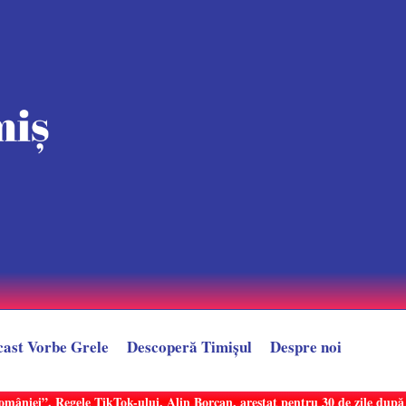
cast Vorbe Grele
Descoperă Timișul
Despre noi
României”. Regele TikTok-ului, Alin Borcan, arestat pentru 30 de zile dup