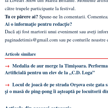
la Loveart Show din Marea Britanie. Momente artistic
către trupele participante la festival.
Tu ce părere ai?
Spune-ne în comentarii.
Comentea
Ai o informație pentru redacție?
Dacă ați fost martorii unui eveniment sau aveți inform
paginadetimis@gmail.com
sau pe conturile noastre
Articole similare
→
Medalia de aur merge la Timișoara. Performanț
Artificială pentru un elev de la „C.D. Loga”
→
Locul de joacă de pe strada Orșova este gata 
și o masă de ping-pong îi așteaptă pe locuitorii di
Articole din aceeași categorie