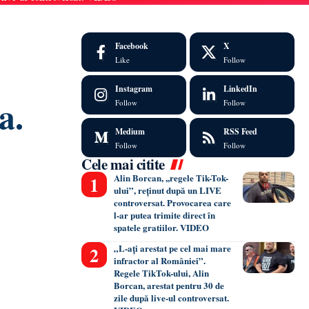
Facebook
X
Like
Follow
Instagram
LinkedIn
a.
Follow
Follow
Medium
RSS Feed
Follow
Follow
Cele mai citite
Alin Borcan, ,,regele Tik-Tok-
ului”, reținut după un LIVE
controversat. Provocarea care
l-ar putea trimite direct în
spatele gratiilor. VIDEO
„L-ați arestat pe cel mai mare
infractor al României”.
Regele TikTok-ului, Alin
Borcan, arestat pentru 30 de
zile după live-ul controversat.