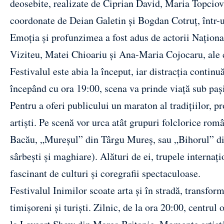
deosebite, realizate de Ciprian David, Maria Topciov
coordonate de Deian Galetin și Bogdan Cotruț, într-
Emoția și profunzimea a fost adus de actorii Națio
Viziteu, Matei Chioariu și Ana-Maria Cojocaru, ale c
Festivalul este abia la început, iar distracția continu
începând cu ora 19:00, scena va prinde viață sub pași
Pentru a oferi publicului un maraton al tradițiilor, 
artiști. Pe scenă vor urca atât grupuri folclorice ro
Bacău, „Mureșul” din Târgu Mureș, sau „Bihorul” din
sârbești și maghiare). Alături de ei, trupele internaț
fascinant de culturi și coregrafii spectaculoase.
Festivalul Inimilor scoate arta și în stradă, transform
timișoreni și turiști. Zilnic, de la ora 20:00, centru