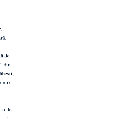
c.
ară,
tă de
l” din
ăbești,
un mix
tii de