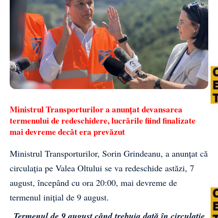
Ministrul Transporturilor a anunțat devansarea
termenului de redeschidere, lucrările fiind finalizate
mai devreme decât era prevăzut
Ministrul Transporturilor, Sorin Grindeanu, a anunțat că
circulația pe Valea Oltului se va redeschide astăzi, 7
august, începând cu ora 20:00, mai devreme de
termenul inițial de 9 august.
„Termenul de 9 august când trebuia dată în circulație