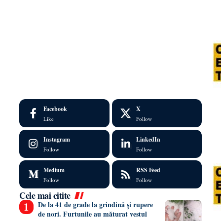
Facebook
X
Like
Follow
Instagram
LinkedIn
Follow
Follow
Medium
RSS Feed
Follow
Follow
Cele mai citite
De la 41 de grade la grindină și rupere
de nori. Furtunile au măturat vestul