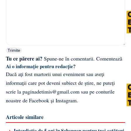
Trimite
Tu ce părere ai?
Spune-ne în comentarii.
Comentează
Ai o informație pentru redacție?
Dacă ați fost martorii unui eveniment sau aveți
informații care pot deveni subiect de știre, ne puteți
scrie la
paginadetimis@gmail.com
sau pe conturile
noastre de
Facebook
și
Instagram
.
Articole similare
→
Interdicție de 5 ani în Schengen pentru trei cetățeni