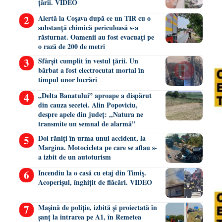
țării. VIDEO
Alertă la Coșava după ce un TIR cu o
substanță chimică periculoasă s-a
răsturnat. Oamenii au fost evacuați pe
o rază de 200 de metri
Sfârșit cumplit în vestul țării. Un
bărbat a fost electrocutat mortal în
timpul unor lucrări
„Delta Banatului” aproape a dispărut
din cauza secetei. Alin Popoviciu,
despre apele din județ: ,,Natura ne
transmite un semnal de alarmă”
Doi răniți în urma unui accident, la
Margina. Motocicleta pe care se aflau s-
a izbit de un autoturism
Incendiu la o casă cu etaj din Timiș.
Acoperișul, înghițit de flăcări. VIDEO
Mașină de poliție, izbită și proiectată în
șanț la intrarea pe A1, în Remetea