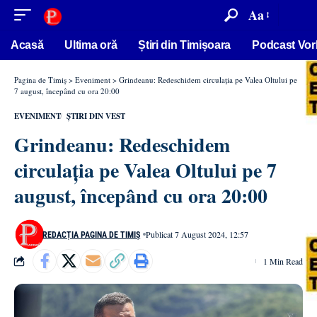
conținut
Aa
Acasă
Ultima oră
Știri din Timișoara
Podcast Vor
Pagina de Timiș
>
Eveniment
>
Grindeanu: Redeschidem circulația pe Valea Oltului pe
7 august, începând cu ora 20:00
EVENIMENT
ȘTIRI DIN VEST
Grindeanu: Redeschidem
circulația pe Valea Oltului pe 7
august, începând cu ora 20:00
Publicat 7 August 2024, 12:57
REDACȚIA PAGINA DE TIMIȘ
1 Min Read