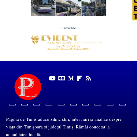
- Publicitate-
Pagina de Timiș aduce zilnic știri, interviuri și analize despre
viața din Timișoara și județul Timiș. Rămâi conectat la
actualitatea locală.