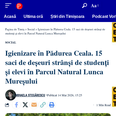
conținut
Aa
Acasă
Ultima oră
Știri din Timișoara
Podcast Vor
Pagina de Timiș
>
Social
>
Igienizare în Pădurea Ceala. 15 saci de deșeuri strânși de
studenți și elevi în Parcul Natural Lunca Mureșului
SOCIAL
Igienizare în Pădurea Ceala. 15
saci de deșeuri strânși de studenți
și elevi în Parcul Natural Lunca
Mureșului
Publicat 14 Mai 2026, 15:25
MIHAELA STEGĂRESCU
1 Min Read