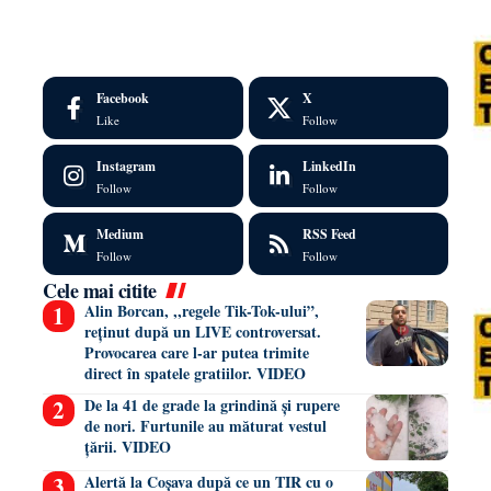
Facebook
X
Like
Follow
Instagram
LinkedIn
Follow
Follow
Medium
RSS Feed
Follow
Follow
Cele mai citite
Alin Borcan, ,,regele Tik-Tok-ului”,
reținut după un LIVE controversat.
Provocarea care l-ar putea trimite
direct în spatele gratiilor. VIDEO
De la 41 de grade la grindină și rupere
de nori. Furtunile au măturat vestul
țării. VIDEO
Alertă la Coșava după ce un TIR cu o