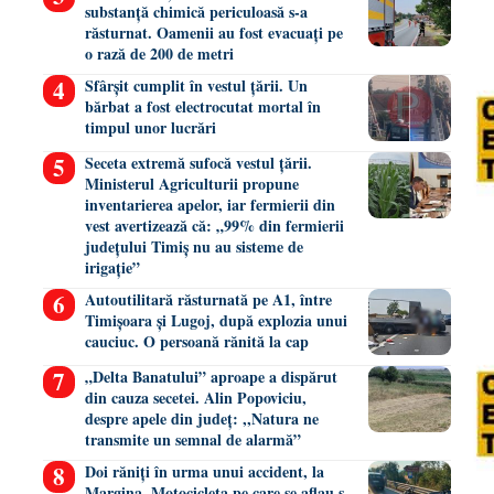
substanță chimică periculoasă s-a
răsturnat. Oamenii au fost evacuați pe
o rază de 200 de metri
Sfârșit cumplit în vestul țării. Un
bărbat a fost electrocutat mortal în
timpul unor lucrări
Seceta extremă sufocă vestul țării.
Ministerul Agriculturii propune
inventarierea apelor, iar fermierii din
vest avertizează că: „99% din fermierii
județului Timiș nu au sisteme de
irigație”
Autoutilitară răsturnată pe A1, între
Timișoara și Lugoj, după explozia unui
cauciuc. O persoană rănită la cap
„Delta Banatului” aproape a dispărut
din cauza secetei. Alin Popoviciu,
despre apele din județ: ,,Natura ne
transmite un semnal de alarmă”
Doi răniți în urma unui accident, la
Margina. Motocicleta pe care se aflau s-