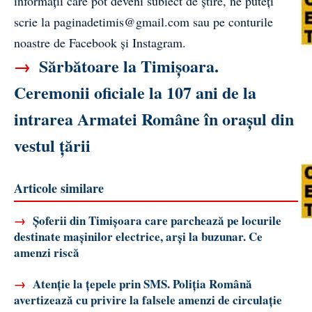
informații care pot deveni subiect de știre, ne puteți
scrie la
paginadetimis@gmail.com
sau pe conturile
noastre de
Facebook
și
Instagram
.
→
Sărbătoare la Timișoara.
Ceremonii oficiale la 107 ani de la
intrarea Armatei Române în orașul din
vestul țării
Articole similare
→
Șoferii din Timișoara care parchează pe locurile
destinate mașinilor electrice, arși la buzunar. Ce
amenzi riscă
→
Atenție la țepele prin SMS. Poliția Română
avertizează cu privire la falsele amenzi de circulație