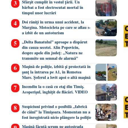
Sfârșit cumplit în vestul țării. Un
bărbat a fost electrocutat mortal în
timpul unor lucrări
Doi răniți în urma unui accident, la
Margina. Motocicleta pe care se aflau s-
a izbit de un autoturism
„Delta Banatului” aproape a dispărut
din cauza secetei. Alin Popoviciu,
despre apele din județ: ,,Natura ne
transmite un semnal de alarmă”
Mașină de poliție, izbită și proiectată în
șanț la intrarea pe A1, în Remetea
Mare. Șoferul a lovit apoi o altă mașină
Incendiu la o casă cu etaj din Timiș.
Acoperișul, înghițit de flăcări. VIDEO
Suspiciuni privind o posibilă „fabrică
de câini” la Timișoara. Momentan nu a
fost înregistrată nicio plângere la poliție
Mașină făcută scrum pe autostrada