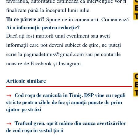
favorabilă, autoritățile estimează că intervențiile vor fi
finalizate până la începutul lunii iulie.
Tu ce părere ai?
Spune-ne în comentarii.
Comentează
Ai o informație pentru redacție?
Dacă ați fost martorii unui eveniment sau aveți
informații care pot deveni subiect de știre, ne puteți
scrie la
paginadetimis@gmail.com
sau pe conturile
noastre de
Facebook
și
Instagram
.
Articole similare
→
Cod roșu de caniculă în Timiș. DSP vine cu reguli
stricte pentru zilele de foc și anunță puncte de prim
ajutor pe străzi
→
Traficul greu, oprit mâine din cauza avertizărilor
de cod roșu în vestul țării