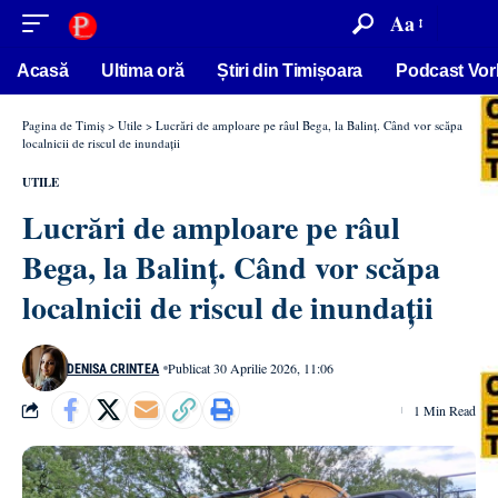
conținut
Aa
Acasă
Ultima oră
Știri din Timișoara
Podcast Vor
Pagina de Timiș
>
Utile
>
Lucrări de amploare pe râul Bega, la Balinț. Când vor scăpa
localnicii de riscul de inundații
UTILE
Lucrări de amploare pe râul
Bega, la Balinț. Când vor scăpa
localnicii de riscul de inundații
Publicat 30 Aprilie 2026, 11:06
DENISA CRINTEA
1 Min Read