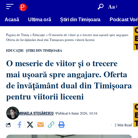
conținut
Aa
Acasă
Ultima oră
Știri din Timișoara
Podcast Vor
Pagina de Timiș
>
Educație
>
O meserie de viitor și o trecere mai ușoară spre angajare.
Oferta de învățământ dual din Timișoara pentru viitorii liceeni
EDUCAȚIE
ȘTIRI DIN TIMIȘOARA
O meserie de viitor și o trecere
mai ușoară spre angajare. Oferta
de învățământ dual din Timișoara
pentru viitorii liceeni
Publicat 6 Iunie 2026, 10:34
MIHAELA STEGĂRESCU
2 Min Read