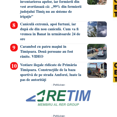
inventarierea apelor, iar fermierii din
vest avertizează că: „99% din fermierii
județului Timiș nu au sisteme de
irigație”
Caniculă extremă, apoi furtuni, iar
după ele din nou caniculă. Cum va fi
vremea în Banat în următoarele 24 de
ore
Carambol cu patru mașini în
Timișoara. Două persoane au fost
rănite. VIDEO
Vestiare ilegale ridicate de Primăria
Timișoara. Construcțiile de la baza
sportivă de pe strada Amforei, luate la
pas de autorități
- Publicitate-
- Publicitate-