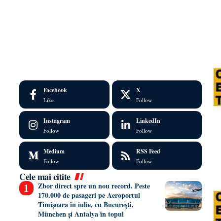
Facebook
X
Like
Follow
Instagram
LinkedIn
Follow
Follow
Medium
RSS Feed
Follow
Follow
Cele mai citite
Zbor direct spre un nou record. Peste
170.000 de pasageri pe Aeroportul
Timișoara în iulie, cu București,
München și Antalya în topul