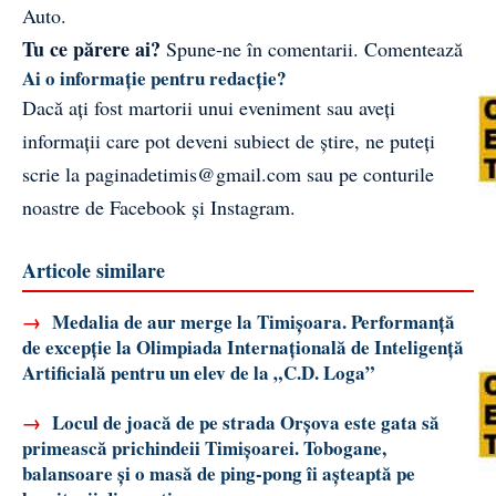
Auto.
Tu ce părere ai?
Spune-ne în comentarii.
Comentează
Ai o informație pentru redacție?
Dacă ați fost martorii unui eveniment sau aveți
informații care pot deveni subiect de știre, ne puteți
scrie la
paginadetimis@gmail.com
sau pe conturile
noastre de
Facebook
și
Instagram
.
Articole similare
→
Medalia de aur merge la Timișoara. Performanță
de excepție la Olimpiada Internațională de Inteligență
Artificială pentru un elev de la „C.D. Loga”
→
Locul de joacă de pe strada Orșova este gata să
primească prichindeii Timișoarei. Tobogane,
balansoare și o masă de ping-pong îi așteaptă pe