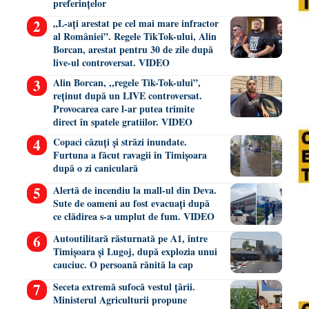
preferințelor
„L-ați arestat pe cel mai mare infractor
al României”. Regele TikTok-ului, Alin
Borcan, arestat pentru 30 de zile după
live-ul controversat. VIDEO
Alin Borcan, ,,regele Tik-Tok-ului”,
reținut după un LIVE controversat.
Provocarea care l-ar putea trimite
direct în spatele gratiilor. VIDEO
Copaci căzuți și străzi inundate.
Furtuna a făcut ravagii în Timișoara
după o zi caniculară
Alertă de incendiu la mall-ul din Deva.
Sute de oameni au fost evacuați după
ce clădirea s-a umplut de fum. VIDEO
Autoutilitară răsturnată pe A1, între
Timișoara și Lugoj, după explozia unui
cauciuc. O persoană rănită la cap
Seceta extremă sufocă vestul țării.
Ministerul Agriculturii propune