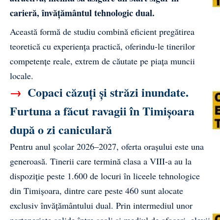
carieră, învățământul tehnologic dual.
Această formă de studiu combină eficient pregătirea
teoretică cu experiența practică, oferindu-le tinerilor
competențe reale, extrem de căutate pe piața muncii
locale.
→
Copaci căzuți și străzi inundate.
Furtuna a făcut ravagii în Timișoara
după o zi caniculară
Pentru anul școlar 2026–2027, oferta orașului este una
generoasă. Tinerii care termină clasa a VIII-a au la
dispoziție peste 1.600 de locuri în liceele tehnologice
din Timișoara, dintre care peste 460 sunt alocate
exclusiv învățământului dual. Prin intermediul unor
parteneriate solide între școli și mediul de afaceri, elevii