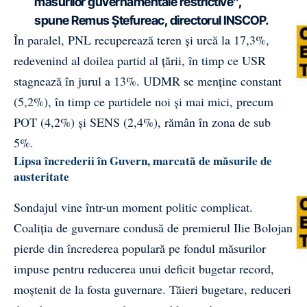
măsurilor guvernamentale restrictive”,
spune Remus Ștefureac, directorul INSCOP.
În paralel, PNL recuperează teren și urcă la 17,3%,
redevenind al doilea partid al țării, în timp ce USR
stagnează în jurul a 13%. UDMR se menține constant
(5,2%), în timp ce partidele noi și mai mici, precum
POT (4,2%) și SENS (2,4%), rămân în zona de sub
5%.
Lipsa încrederii în Guvern, marcată de măsurile de
austeritate
Sondajul vine într-un moment politic complicat.
Coaliția de guvernare condusă de premierul Ilie Bolojan
pierde din încrederea populară pe fondul măsurilor
impuse pentru reducerea unui deficit bugetar record,
moștenit de la fosta guvernare. Tăieri bugetare, reduceri