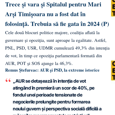
Trece și vara și Spitalul pentru Mari
Arși Timișoara nu a fost dat în
folosință. Trebuia să fie gata în 2024 (P)
Cele două blocuri politice majore, coaliția aflată la
guvernare și opoziția, sunt aproape la egalitate. Astfel,
PNL, PSD, USR, UDMR cumulează 49,3% din intenția
de vot, în timp ce opoziția parlamentară formată din
AUR, POT și SOS ajunge la 46,3%.
Remus Ștefureac: AUR și PSD, la extreme istorice
„AUR se detașează în intenția de vot
atingând în premieră un scor de 40%, pe
fondul unei perioade tensionate de
negocierile prelungite pentru formarea
noului guvern și perspectiva socială dificilă a