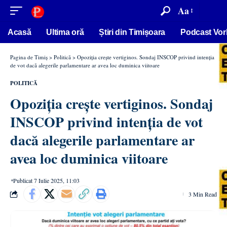
conținut
Aa
Acasă
Ultima oră
Știri din Timișoara
Podcast Vor
Pagina de Timiș
>
Politică
>
Opoziția crește vertiginos. Sondaj INSCOP privind intenția
de vot dacă alegerile parlamentare ar avea loc duminica viitoare
POLITICĂ
Opoziția crește vertiginos. Sondaj
INSCOP privind intenția de vot
dacă alegerile parlamentare ar
avea loc duminica viitoare
Publicat 7 Iulie 2025, 11:03
3 Min Read