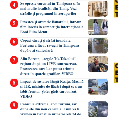
Se oprește curentul în Timișoara și în
mai multe localități din Timiș. Vezi
străzile și programul întreruperilor
Povestea și aromele Banatului, într-un
film înscris în competiția internațională
Food Film Menu
Copaci căzuți și străzi inundate.
Furtuna a făcut ravagii în Timișoara
după o zi caniculară
Alin Borcan, ,,regele Tik-Tok-ului”,
reținut după un LIVE controversat.
Provocarea care l-ar putea trimite
direct în spatele gratiilor. VIDEO
Impact devastator lângă Reșița. Mașină
și TIR, mistuite de flăcări după ce s-au
izbit frontal. Șofer găsit carbonizat.
VIDEO
Caniculă extremă, apoi furtuni, iar
după ele din nou caniculă. Cum va fi
vremea în Banat în următoarele 24 de