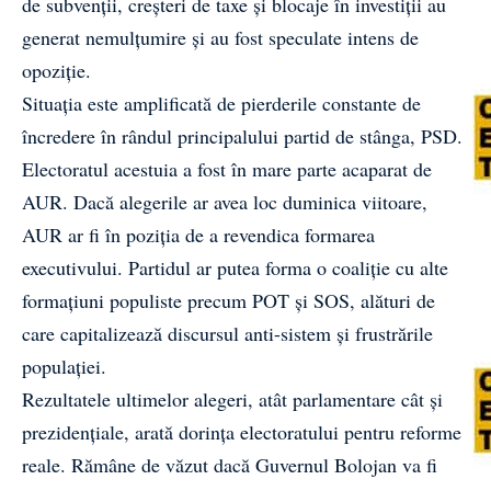
de subvenții, creșteri de taxe și blocaje în investiții au
generat nemulțumire și au fost speculate intens de
opoziție.
Situația este amplificată de pierderile constante de
încredere în rândul principalului partid de stânga, PSD.
Electoratul acestuia a fost în mare parte acaparat de
AUR. Dacă alegerile ar avea loc duminica viitoare,
AUR ar fi în poziția de a revendica formarea
executivului. Partidul ar putea forma o coaliție cu alte
formațiuni populiste precum POT și SOS, alături de
care capitalizează discursul anti-sistem și frustrările
populației.
Rezultatele ultimelor alegeri, atât parlamentare cât și
prezidențiale, arată dorința electoratului pentru reforme
reale. Rămâne de văzut dacă Guvernul Bolojan va fi