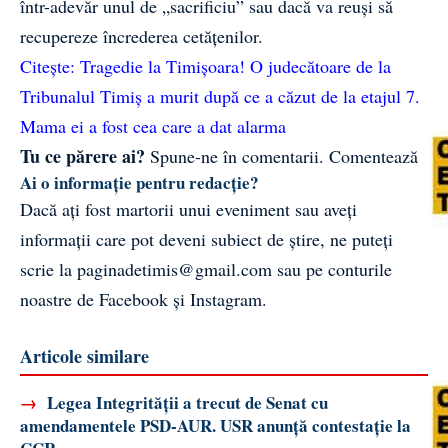
într-adevăr unul de „sacrificiu” sau dacă va reuși să
recupereze încrederea cetățenilor.
Citește:
Tragedie la Timișoara! O judecătoare de la
Tribunalul Timiș a murit după ce a căzut de la etajul 7.
Mama ei a fost cea care a dat alarma
Tu ce părere ai?
Spune-ne în comentarii.
Comentează
Ai o informație pentru redacție?
Dacă ați fost martorii unui eveniment sau aveți
informații care pot deveni subiect de știre, ne puteți
scrie la
paginadetimis@gmail.com
sau pe conturile
noastre de
Facebook
și
Instagram
.
Articole similare
→
Legea Integrității a trecut de Senat cu
amendamentele PSD-AUR. USR anunță contestație la