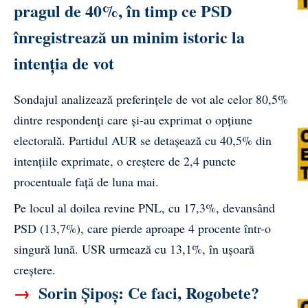
pragul de 40%, în timp ce PSD
înregistrează un minim istoric la
intenția de vot
Sondajul analizează preferințele de vot ale celor 80,5%
dintre respondenți care și-au exprimat o opțiune
electorală. Partidul AUR se detașează cu 40,5% din
intențiile exprimate, o creștere de 2,4 puncte
procentuale față de luna mai.
Pe locul al doilea revine PNL, cu 17,3%, devansând
PSD (13,7%), care pierde aproape 4 procente într-o
singură lună. USR urmează cu 13,1%, în ușoară
creștere.
→
Sorin Șipoș: Ce faci, Rogobete?