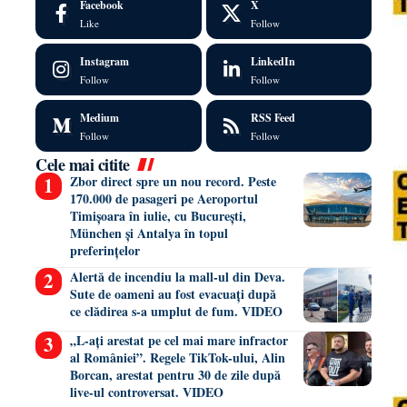
Facebook
X
Like
Follow
Instagram
LinkedIn
Follow
Follow
Medium
RSS Feed
Follow
Follow
Cele mai citite
Zbor direct spre un nou record. Peste
170.000 de pasageri pe Aeroportul
Timișoara în iulie, cu București,
München și Antalya în topul
preferințelor
Alertă de incendiu la mall-ul din Deva.
Sute de oameni au fost evacuați după
ce clădirea s-a umplut de fum. VIDEO
„L-ați arestat pe cel mai mare infractor
al României”. Regele TikTok-ului, Alin
Borcan, arestat pentru 30 de zile după
live-ul controversat. VIDEO