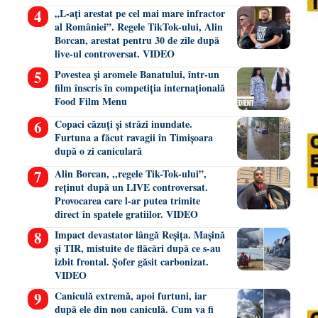
„L-ați arestat pe cel mai mare infractor
al României”. Regele TikTok-ului, Alin
Borcan, arestat pentru 30 de zile după
live-ul controversat. VIDEO
Povestea și aromele Banatului, într-un
film înscris în competiția internațională
Food Film Menu
Copaci căzuți și străzi inundate.
Furtuna a făcut ravagii în Timișoara
după o zi caniculară
Alin Borcan, ,,regele Tik-Tok-ului”,
reținut după un LIVE controversat.
Provocarea care l-ar putea trimite
direct în spatele gratiilor. VIDEO
Impact devastator lângă Reșița. Mașină
și TIR, mistuite de flăcări după ce s-au
izbit frontal. Șofer găsit carbonizat.
VIDEO
Caniculă extremă, apoi furtuni, iar
după ele din nou caniculă. Cum va fi