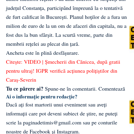
județul Constanța, participând împreună la o tentativă
de furt calificat în București. Planul hoților de a fura un
milion de euro de la un om de afaceri din capitala, nu a
fost dus la bun sfârșit. La scurtă vreme, parte din
membrii rețelei au plecat din țară.
Ancheta este în plină desfășurare.
Citește:
VIDEO | Șmecherii din Cănicea, după gratii
pentru ultraj! IGPR verifică acțiunea polițiștilor din
Caraș-Severin
Tu ce părere ai?
Spune-ne în comentarii.
Comentează
Ai o informație pentru redacție?
Dacă ați fost martorii unui eveniment sau aveți
informații care pot deveni subiect de știre, ne puteți
scrie la
paginadetimis@gmail.com
sau pe conturile
noastre de
Facebook
și
Instagram
.