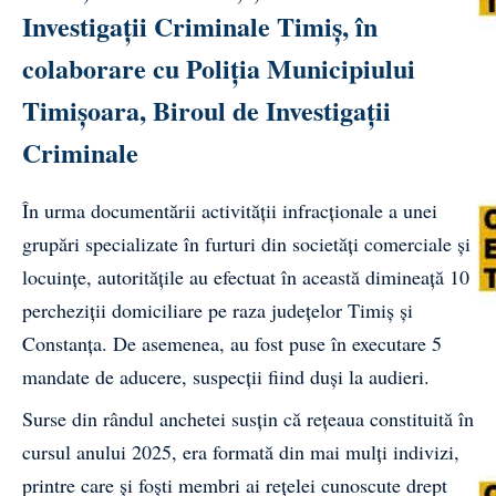
Investigații Criminale Timiș, în
colaborare cu Poliția Municipiului
Timișoara, Biroul de Investigații
Criminale
În urma documentării activității infracționale a unei
grupări specializate în furturi din societăți comerciale și
locuințe, autoritățile au efectuat în această dimineață 10
percheziții domiciliare pe raza județelor Timiș și
Constanța. De asemenea, au fost puse în executare 5
mandate de aducere, suspecții fiind duși la audieri.
Surse din rândul anchetei susțin că rețeaua constituită în
cursul anului 2025, era formată din mai mulți indivizi,
printre care și foști membri ai rețelei cunoscute drept