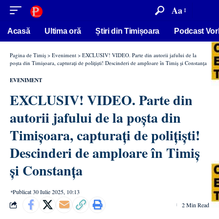
conținut
Aa
Acasă
Ultima oră
Știri din Timișoara
Podcast Vor
Pagina de Timiș
>
Eveniment
>
EXCLUSIV! VIDEO. Parte din autorii jafului de la
poșta din Timișoara, capturați de polițiști! Descinderi de amploare în Timiș și Constanța
EVENIMENT
EXCLUSIV! VIDEO. Parte din
autorii jafului de la poșta din
Timișoara, capturați de polițiști!
Descinderi de amploare în Timiș
și Constanța
Publicat 30 Iulie 2025, 10:13
2 Min Read