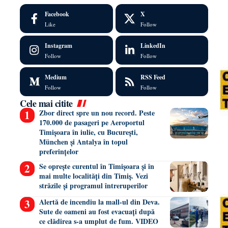
Facebook
X
Like
Follow
Instagram
LinkedIn
Follow
Follow
Medium
RSS Feed
Follow
Follow
Cele mai citite
Zbor direct spre un nou record. Peste
170.000 de pasageri pe Aeroportul
Timișoara în iulie, cu București,
München și Antalya în topul
preferințelor
Se oprește curentul în Timișoara și în
mai multe localități din Timiș. Vezi
străzile și programul întreruperilor
Alertă de incendiu la mall-ul din Deva.
Sute de oameni au fost evacuați după
ce clădirea s-a umplut de fum. VIDEO