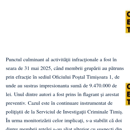
Punctul culminant al activității infracționale a fost în
seara de 31 mai 2025, când membrii grupării au pătruns
prin efracție în sediul Oficiului Poștal Timișoara 1, de
unde au sustras impresionanta sumă de 9.470.000 de
lei. Unul dintre autori a fost prins în flagrant și arestat
preventiv. Cazul este în continuare instrumentat de
polițiștii de la Serviciul de Investigații Criminale Timiș.
În urma monitorizării celor implicați, s-a stabilit că doi
dintre membrii rețelei s-au aliat ulterior cu suspecți din