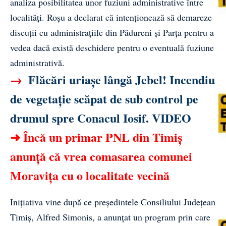
analiza posibilitatea unor fuziuni administrative între
localități. Roșu a declarat că intenționează să demareze
discuții cu administrațiile din Pădureni și Parța pentru a
vedea dacă există deschidere pentru o eventuală fuziune
administrativă.
→
Flăcări uriașe lângă Jebel! Incendiu
de vegetație scăpat de sub control pe
drumul spre Conacul Iosif. VIDEO
➜
Încă un primar PNL din Timiș
anunță că vrea comasarea comunei
Moravița cu o localitate vecină
Inițiativa vine după ce președintele Consiliului Județean
Timiș, Alfred Simonis, a anunțat un program prin care