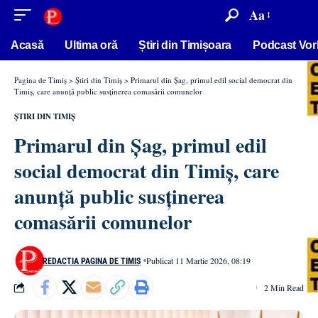
conținut
Aa
Acasă
Ultima oră
Știri din Timișoara
Podcast Vor
Pagina de Timiș
>
Știri din Timiș
>
Primarul din Șag, primul edil social democrat din
Timiș, care anunță public susținerea comasării comunelor
ȘTIRI DIN TIMIȘ
Primarul din Șag, primul edil
social democrat din Timiș, care
anunță public susținerea
comasării comunelor
Publicat 11 Martie 2026, 08:19
REDACȚIA PAGINA DE TIMIȘ
2 Min Read