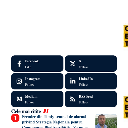
Facebook
X
Like
Follow
Instagram
LinkedIn
Follow
Follow
Medium
RSS Feed
Follow
Follow
Cele mai citite
Fermier din Timiș, semnal de alarmă
privind Strategia Națională pentru
Conservarea Biodiversității: „Va pune