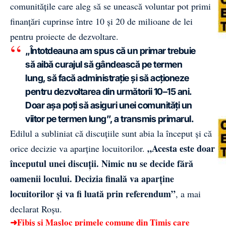
comunitățile care aleg să se unească voluntar pot primi
finanțări cuprinse între 10 și 20 de milioane de lei
pentru proiecte de dezvoltare.
„Întotdeauna am spus că un primar trebuie
să aibă curajul să gândească pe termen
lung, să facă administrație și să acționeze
pentru dezvoltarea din următorii 10–15 ani.
Doar așa poți să asiguri unei comunități un
viitor pe termen lung”, a transmis primarul.
Edilul a subliniat că discuțiile sunt abia la început și că
„Acesta este doar
orice decizie va aparține locuitorilor.
începutul unei discuții. Nimic nu se decide fără
oamenii locului. Decizia finală va aparține
locuitorilor și va fi luată prin referendum”
, a mai
declarat Roșu.
➜
Fibiș și Mașloc primele comune din Timiș care