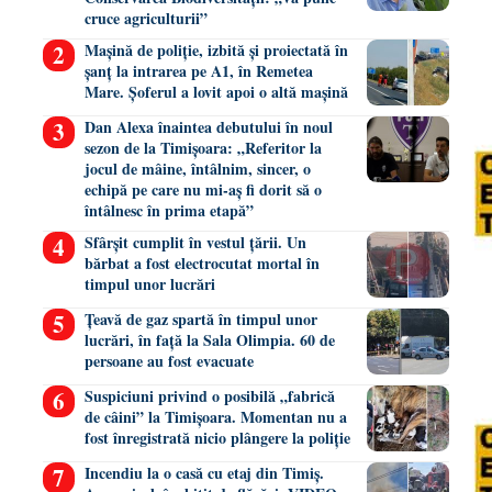
cruce agriculturii”
Mașină de poliție, izbită și proiectată în
șanț la intrarea pe A1, în Remetea
Mare. Șoferul a lovit apoi o altă mașină
Dan Alexa înaintea debutului în noul
sezon de la Timișoara: „Referitor la
jocul de mâine, întâlnim, sincer, o
echipă pe care nu mi-aș fi dorit să o
întâlnesc în prima etapă”
Sfârșit cumplit în vestul țării. Un
bărbat a fost electrocutat mortal în
timpul unor lucrări
Țeavă de gaz spartă în timpul unor
lucrări, în față la Sala Olimpia. 60 de
persoane au fost evacuate
Suspiciuni privind o posibilă „fabrică
de câini” la Timișoara. Momentan nu a
fost înregistrată nicio plângere la poliție
Incendiu la o casă cu etaj din Timiș.