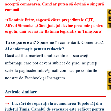
acceptă comasarea. Când ar putea să devină o singură
comună
➜
Dominic Fritz, săgeată către președintele CJT,
Alfred Simonis: „Când județul devine prea mic pentru
orgolii, unii vor să fie Batman legislativ în Timișoara”
Tu ce părere ai?
Spune-ne în comentarii.
Comentează
Ai o informație pentru redacție?
Dacă ați fost martorii unui eveniment sau aveți
informații care pot deveni subiect de știre, ne puteți
scrie la
paginadetimis@gmail.com
sau pe conturile
noastre de
Facebook
și
Instagram
.
Articole similare
→
Lucrări de reparații la acumularea Topolovăț din
județul Timiș. Canalul de evacuare este refăcut pentru