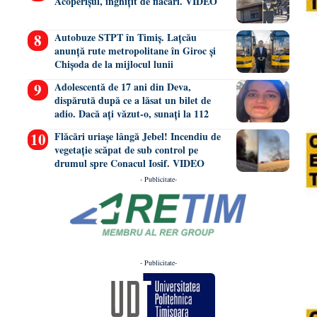
Acoperișul, înghițit de flăcări. VIDEO
Autobuze STPT în Timiș. Lațcău
anunță rute metropolitane în Giroc și
Chișoda de la mijlocul lunii
Adolescentă de 17 ani din Deva,
dispărută după ce a lăsat un bilet de
adio. Dacă ați văzut-o, sunați la 112
Flăcări uriașe lângă Jebel! Incendiu de
vegetație scăpat de sub control pe
drumul spre Conacul Iosif. VIDEO
- Publicitate-
- Publicitate-