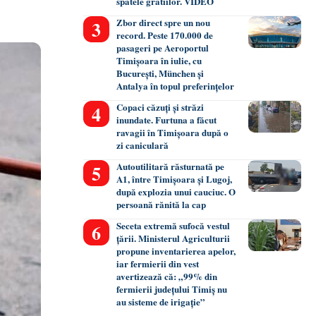
spatele gratiilor. VIDEO
Zbor direct spre un nou
record. Peste 170.000 de
pasageri pe Aeroportul
Timișoara în iulie, cu
București, München și
Antalya în topul preferințelor
Copaci căzuți și străzi
inundate. Furtuna a făcut
ravagii în Timișoara după o
zi caniculară
Autoutilitară răsturnată pe
A1, între Timișoara și Lugoj,
după explozia unui cauciuc. O
persoană rănită la cap
Seceta extremă sufocă vestul
țării. Ministerul Agriculturii
propune inventarierea apelor,
iar fermierii din vest
avertizează că: „99% din
fermierii județului Timiș nu
au sisteme de irigație”