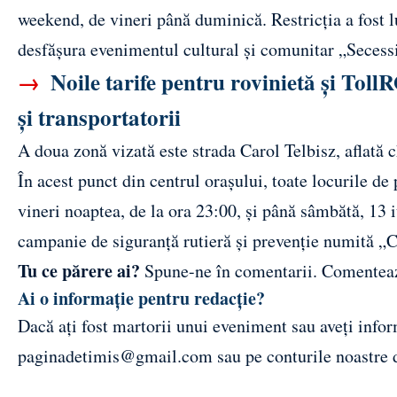
weekend, de vineri până duminică. Restricția a fost l
desfășura evenimentul cultural și comunitar „Secess
→
Noile tarife pentru rovinietă și TollR
și transportatorii
A doua zonă vizată este strada Carol Telbisz, aflată
În acest punct din centrul orașului, toate locurile de
vineri noaptea, de la ora 23:00, și până sâmbătă, 13 i
campanie de siguranță rutieră și prevenție numită „
Tu ce părere ai?
Spune-ne în comentarii.
Comentea
Ai o informație pentru redacție?
Dacă ați fost martorii unui eveniment sau aveți inform
paginadetimis@gmail.com
sau pe conturile noastre