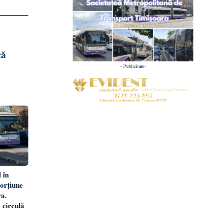
că
- Publicitate-
 în
orțiune
a.
3 circulă