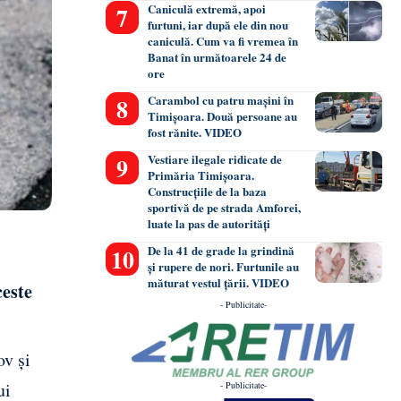
Caniculă extremă, apoi
furtuni, iar după ele din nou
caniculă. Cum va fi vremea în
Banat în următoarele 24 de
ore
Carambol cu patru mașini în
Timișoara. Două persoane au
fost rănite. VIDEO
Vestiare ilegale ridicate de
Primăria Timișoara.
Construcțiile de la baza
sportivă de pe strada Amforei,
luate la pas de autorități
De la 41 de grade la grindină
și rupere de nori. Furtunile au
măturat vestul țării. VIDEO
ceste
- Publicitate-
ov și
ui
- Publicitate-