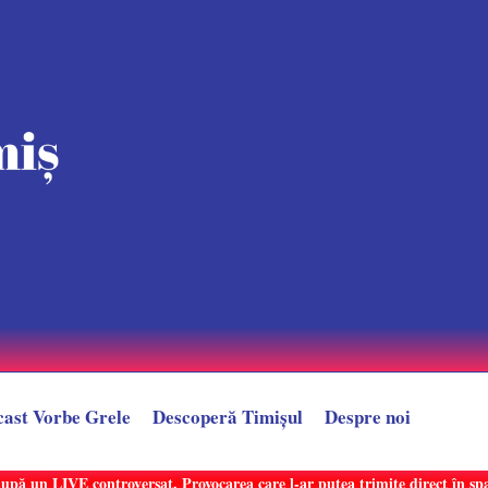
cast Vorbe Grele
Descoperă Timișul
Despre noi
după un LIVE controversat. Provocarea care l-ar putea trimite direct în sp