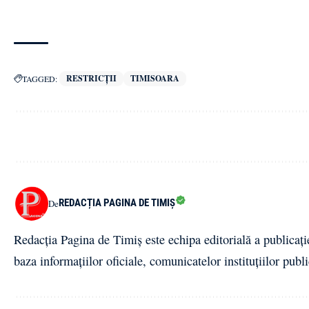
RESTRICȚII
TIMISOARA
TAGGED:
REDACȚIA PAGINA DE TIMIȘ
De
Redacția Pagina de Timiș este echipa editorială a publicați
baza informațiilor oficiale, comunicatelor instituțiilor publi