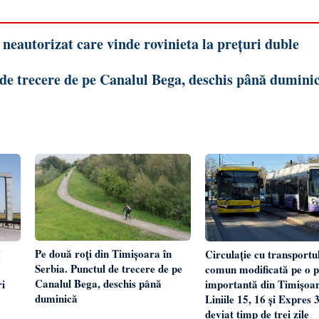
neautorizat care vinde rovinieta la prețuri duble
 de trecere de pe Canalul Bega, deschis până dumini
Pe două roți din Timișoara în
Circulație cu transportul
I
Serbia. Punctul de trecere de pe
comun modificată pe o p
Canalul Bega, deschis până
importantă din Timișoar
ri
duminică
Liniile 15, 16 și Expres 
deviat timp de trei zile