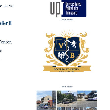
e se va
- Publicitate-
ferii
enter.
e
o
- Publicitate-