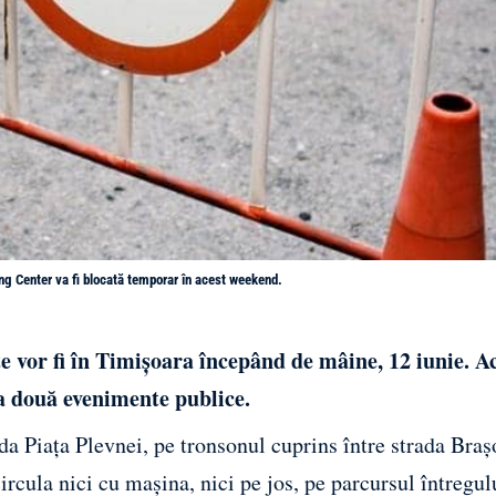
ing Center va fi blocată temporar în acest weekend.
te vor fi în Timișoara începând de mâine, 12 iunie. A
a două evenimente publice.
da Piața Plevnei, pe tronsonul cuprins între strada Braș
ircula nici cu mașina, nici pe jos, pe parcursul întregul