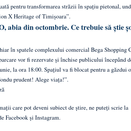
uată pentru transformarea străzii în spațiu pietonal, und
ion X Heritage of Timișoara”.
O, abia din octombrie. Ce trebuie să știe șo
 chiar în spatele complexului comercial Bega Shopping C
 parcare vor fi rezervate și închise publicului începând d
unie, la ora 18:00. Spațiul va fi blocat pentru a găzdui 
Condu prudent! Alege viața!”.
ză
ații care pot deveni subiect de știre, ne puteți scrie la
 de
Facebook
și
Instagram
.