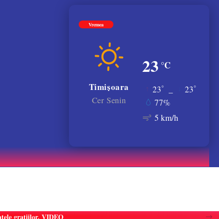
Vremea
23
°C
Timișoara
°
°
23
_
23
Cer Senin
77%
5 km/h
atele gratiilor. VIDEO