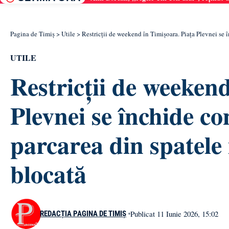
Pagina de Timiș
>
Utile
>
Restricții de weekend în Timișoara. Piața Plevnei se 
UTILE
Restricții de weeken
Plevnei se închide co
parcarea din spatele
blocată
Publicat 11 Iunie 2026, 15:02
REDACȚIA PAGINA DE TIMIȘ