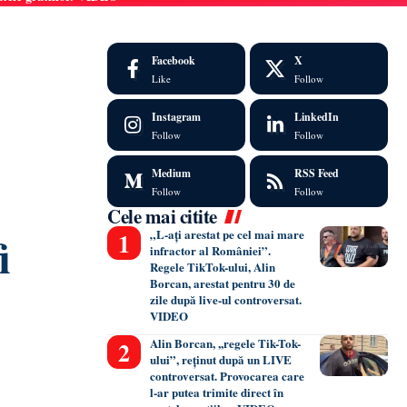
Facebook
X
Like
Follow
Instagram
LinkedIn
Follow
Follow
Medium
RSS Feed
Follow
Follow
Cele mai citite
i
„L-ați arestat pe cel mai mare
infractor al României”.
Regele TikTok-ului, Alin
Borcan, arestat pentru 30 de
zile după live-ul controversat.
VIDEO
Alin Borcan, ,,regele Tik-Tok-
ului”, reținut după un LIVE
controversat. Provocarea care
l-ar putea trimite direct în