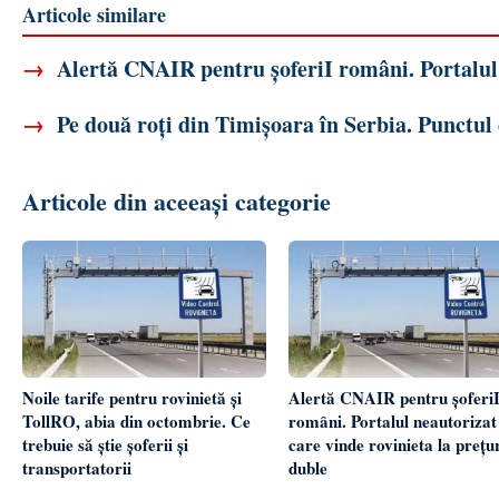
Articole similare
→
Alertă CNAIR pentru șoferiI români. Portalul 
→
Pe două roți din Timișoara în Serbia. Punctul
Articole din aceeași categorie
Noile tarife pentru rovinietă și
Alertă CNAIR pentru șoferi
TollRO, abia din octombrie. Ce
români. Portalul neautorizat
trebuie să știe șoferii și
care vinde rovinieta la prețu
transportatorii
duble