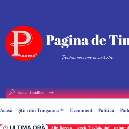
conținut
Acasă
Știri din Timișoara
Eveniment
Politică
Pod
ULTIMA ORĂ
Alin Borcan, ,,regele Tik-Tok-ului”, reținut 