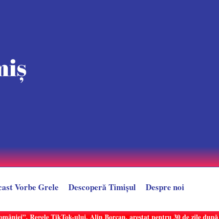
cast Vorbe Grele
Descoperă Timișul
Despre noi
după un LIVE controversat. Provocarea care l-ar putea trimite direct în sp