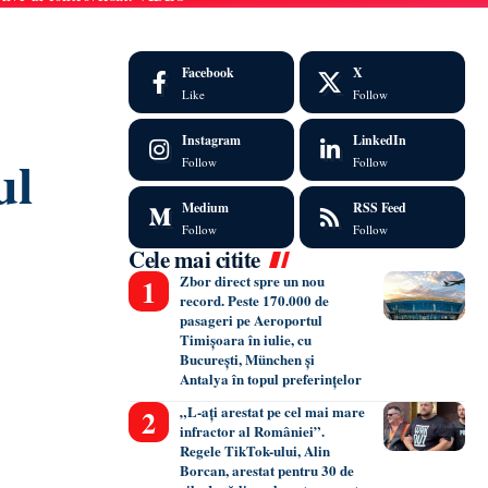
Facebook
X
Like
Follow
Instagram
LinkedIn
ul
Follow
Follow
Medium
RSS Feed
Follow
Follow
Cele mai citite
Zbor direct spre un nou
record. Peste 170.000 de
pasageri pe Aeroportul
Timișoara în iulie, cu
București, München și
Antalya în topul preferințelor
„L-ați arestat pe cel mai mare
infractor al României”.
Regele TikTok-ului, Alin
Borcan, arestat pentru 30 de