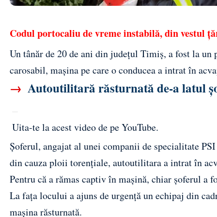
Codul portocaliu de vreme instabilă, din vestul ță
Un tânăr de 20 de ani din județul Timiș, a fost la un 
carosabil, mașina pe care o conducea a intrat în acvap
→
Autoutilitară răsturnată de-a latul șos
Uita-te la acest video de pe YouTube
.
Șoferul, angajat al unei companii de specialitate PSI
din cauza ploii torențiale, autoutilitara a intrat în ac
Pentru că a rămas captiv în mașină, chiar șoferul a fos
La fața locului a ajuns de urgență un echipaj din cadr
mașina răsturnată.