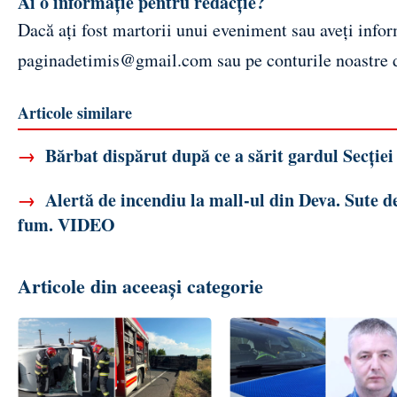
Ai o informație pentru redacție?
Dacă ați fost martorii unui eveniment sau aveți inform
paginadetimis@gmail.com
sau pe conturile noastre
Articole similare
→
Bărbat dispărut după ce a sărit gardul Secției 
→
Alertă de incendiu la mall-ul din Deva. Sute d
fum. VIDEO
Articole din aceeași categorie