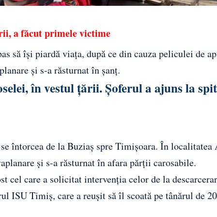
rii, a făcut primele victime
pas să își piardă viața, după ce din cauza peliculei de a
lanare și s-a răsturnat în șanț.
elei, în vestul țării. Șoferul a ajuns la spi
 se întorcea de la Buziaș spre Timișoara. În localitatea 
vaplanare și s-a răsturnat în afara părții carosabile.
t cel care a solicitat intervenția celor de la descarcerar
ul ISU Timiș, care a reușit să îl scoată pe tânărul de 20