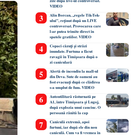
zile după live-ul controversat.
VIDEO
Alin Borcan, ,,regele Tik-Tok-
ului”, reținut după un LIVE
controversat. Provocarea care
l-ar putea trimite direct în
spatele gratiilor. VIDEO
Copaci căzuți și străzi
inundate. Furtuna a făcut
ravagii în Timișoara după o
zi caniculară
Alertă de incendiu la mall-ul
din Deva. Sute de oameni au
fost evacuați după ce clădirea
s-a umplut de fum. VIDEO
Autoutilitară răsturnată pe
A1, între Timișoara și Lugoj,
după explozia unui cauciuc. O
persoană rănită la cap
Caniculă extremă, apoi
furtuni, iar după ele din nou
caniculă. Cum va fi vremea în