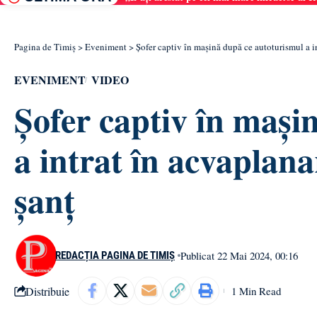
Pagina de Timiș
>
Eveniment
>
Șofer captiv în mașină după ce autoturismul a int
EVENIMENT
VIDEO
Șofer captiv în mași
a intrat în acvaplana
șanț
Publicat 22 Mai 2024, 00:16
REDACȚIA PAGINA DE TIMIȘ
Distribuie
1 Min Read