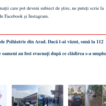
ații care pot deveni subiect de știre, ne puteți scrie la
 de
Facebook
și
Instagram
.
de Psihiatrie din Arad. Dacă l-ai văzut, sună la 112
e oameni au fost evacuați după ce clădirea s-a umplu