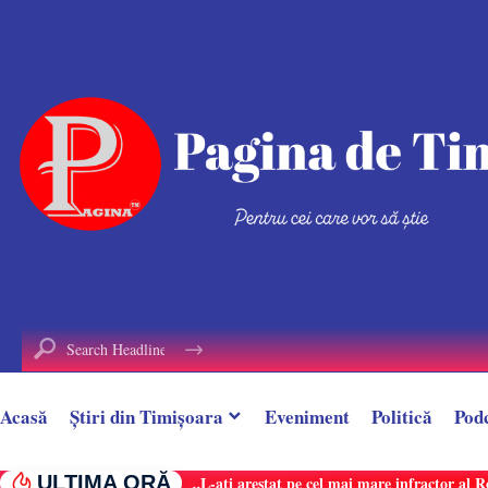
conținut
Acasă
Știri din Timișoara
Eveniment
Politică
Pod
ULTIMA ORĂ
Alin Borcan, ,,regele Tik-Tok-ului”, reținut 