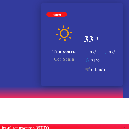
Vremea
33
°C
Timișoara
°
°
33
_
33
Cer Senin
31%
6 km/h
atele gratiilor. VIDEO