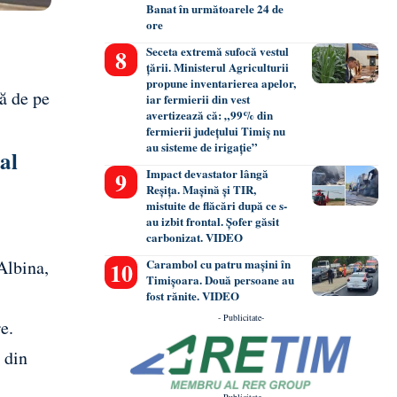
Banat în următoarele 24 de
ore
Seceta extremă sufocă vestul
țării. Ministerul Agriculturii
propune inventarierea apelor,
pă de pe
iar fermierii din vest
avertizează că: „99% din
fermierii județului Timiș nu
au sisteme de irigație”
tal
Impact devastator lângă
Reșița. Mașină și TIR,
mistuite de flăcări după ce s-
au izbit frontal. Șofer găsit
carbonizat. VIDEO
Carambol cu patru mașini în
Albina,
Timișoara. Două persoane au
fost rănite. VIDEO
- Publicitate-
e.
 din
- Publicitate-