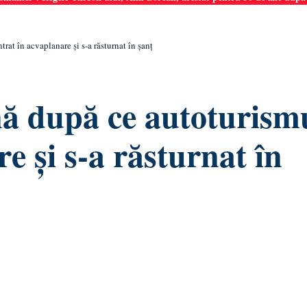
rat în acvaplanare și s-a răsturnat în șanț
nă după ce autoturism
re și s-a răsturnat în