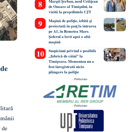
Margit Șerban, noul Cetățean
de Onoare al Timișului, în
vizită la președintele CJT
Mașină de poliție, izbită și
proiectată în șanț la intrarea
pe A1, în Remetea Mare.
Șoferul a lovit apoi o altă
mașină
Suspiciuni privind o posibilă
„fabrică de câini” la
Timișoara. Momentan nu a
 de
fost înregistrată nicio
plângere la poliție
- Publicitate-
- Publicitate-
litară
ămânii
r de