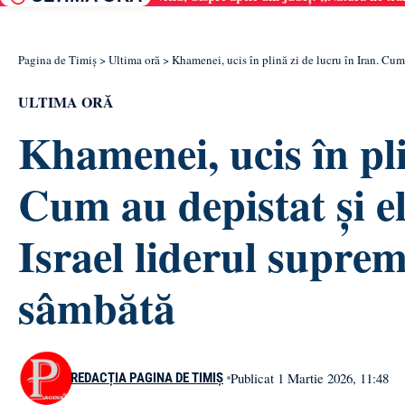
Pagina de Timiș
>
Ultima oră
>
Khamenei, ucis în plină zi de lucru în Iran. Cum 
ULTIMA ORĂ
Khamenei, ucis în pli
Cum au depistat și el
Israel liderul supre
sâmbătă
Publicat 1 Martie 2026, 11:48
REDACȚIA PAGINA DE TIMIȘ