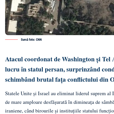
Sursă foto: CNN
Atacul coordonat de Washington și Tel A
lucru în statul persan, surprinzând cond
schimbând brutal fața conflictului din O
Statele Unite și Israel au eliminat liderul suprem al
de mare amploare desfășurată în dimineața de sâmbăt
iraniene, când birourile și instituțiile statului func