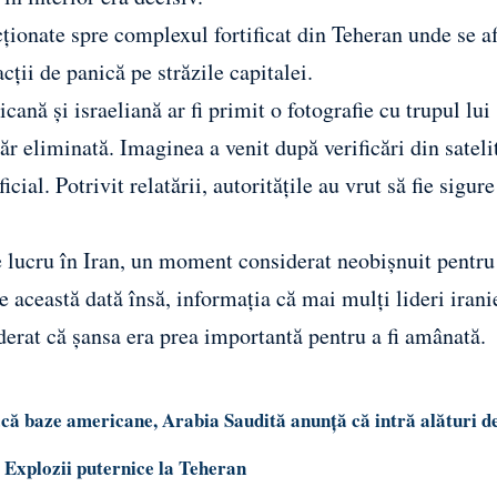
cționate spre complexul fortificat din Teheran unde se af
ții de panică pe străzile capitalei.
ă și israeliană ar fi primit o fotografie cu trupul lui
r eliminată. Imaginea a venit după verificări din satelit
cial. Potrivit relatării, autoritățile au vrut să fie sigur
e lucru în Iran, un moment considerat neobișnuit pentru 
e această dată însă, informația că mai mulți lideri irani
siderat că șansa era prea importantă pentru a fi amânată.
tacă baze americane, Arabia Saudită anunță că intră alături 
i. Explozii puternice la Teheran