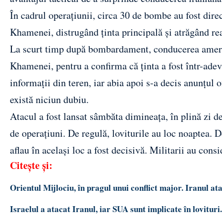
În cadrul operațiunii, circa 30 de bombe au fost dire
Khamenei, distrugând ținta principală și atrăgând reac
La scurt timp după bombardament, conducerea american
Khamenei, pentru a confirma că ținta a fost într-adevă
informații din teren, iar abia apoi s-a decis anunțul ofi
există niciun dubiu.
Atacul a fost lansat sâmbăta dimineața, în plină zi d
de operațiuni. De regulă, loviturile au loc noaptea. D
aflau în același loc a fost decisivă. Militarii au con
Citește și:
Orientul Mijlociu, în pragul unui conflict major. Iranul a
Israelul a atacat Iranul, iar SUA sunt implicate în lovitur