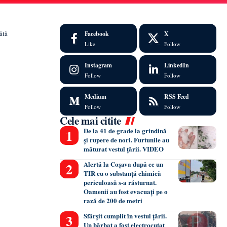
ătă
Facebook
X
Like
Follow
Instagram
LinkedIn
Follow
Follow
Medium
RSS Feed
Follow
Follow
Cele mai citite
De la 41 de grade la grindină
și rupere de nori. Furtunile au
măturat vestul țării. VIDEO
Alertă la Coșava după ce un
TIR cu o substanță chimică
periculoasă s-a răsturnat.
Oamenii au fost evacuați pe o
rază de 200 de metri
Sfârșit cumplit în vestul țării.
Un bărbat a fost electrocutat