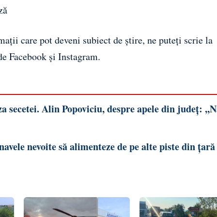
ză
ații care pot deveni subiect de știre, ne puteți scrie la
 de
Facebook
și
Instagram
.
 secetei. Alin Popoviciu, despre apele din județ: ,,
vele nevoite să alimenteze de pe alte piste din țară