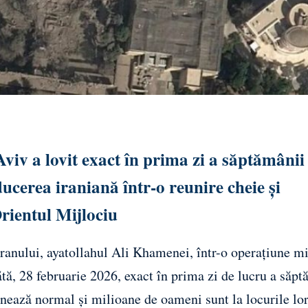
viv a lovit exact în prima zi a săptămânii
ucerea iraniană într-o reunire cheie și
rientul Mijlociu
 Iranului, ayatollahul Ali Khamenei, într-o operațiune mi
ă, 28 februarie 2026, exact în prima zi de lucru a săpt
ționează normal și milioane de oameni sunt la locurile lo