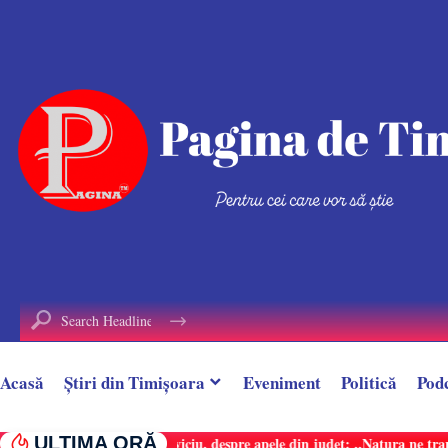
conținut
Acasă
Știri din Timișoara
Eveniment
Politică
Pod
ULTIMA ORĂ
Doi răniți în urma unui accident, la Margina.