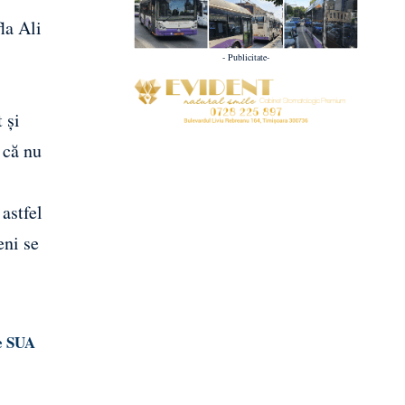
la Ali
- Publicitate-
 și
e că nu
astfel
eni se
de SUA