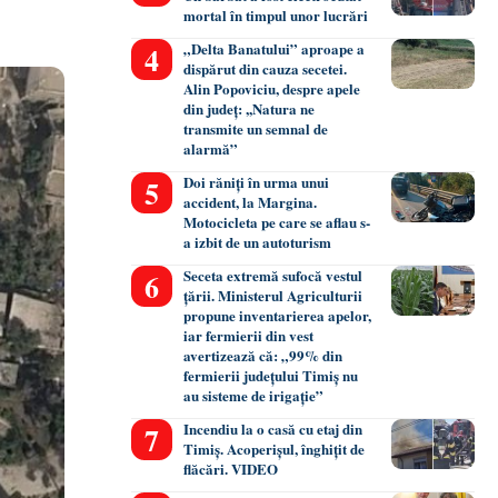
mortal în timpul unor lucrări
„Delta Banatului” aproape a
dispărut din cauza secetei.
Alin Popoviciu, despre apele
din județ: ,,Natura ne
transmite un semnal de
alarmă”
Doi răniți în urma unui
accident, la Margina.
Motocicleta pe care se aflau s-
a izbit de un autoturism
Seceta extremă sufocă vestul
țării. Ministerul Agriculturii
propune inventarierea apelor,
iar fermierii din vest
avertizează că: „99% din
fermierii județului Timiș nu
au sisteme de irigație”
Incendiu la o casă cu etaj din
Timiș. Acoperișul, înghițit de
flăcări. VIDEO