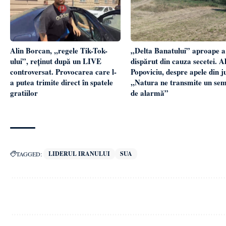
Alin Borcan, ,,regele Tik-Tok-
„Delta Banatului” aproape a
ului”, reținut după un LIVE
dispărut din cauza secetei. Al
controversat. Provocarea care l-
Popoviciu, despre apele din j
a putea trimite direct în spatele
,,Natura ne transmite un se
gratiilor
de alarmă”
LIDERUL IRANULUI
SUA
TAGGED: