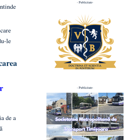
- Publicitate-
întinde
 care
du-le
ocarea
r
- Publicitate-
ia de a
că