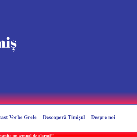
cast Vorbe Grele
Descoperă Timișul
Despre noi
 Motocicleta pe care se aflau s-a izbit de un autoturism