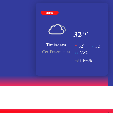
Vremea
32
°C
Timișoara
°
°
32
_
32
Cer Fragmentat
33%
1 km/h