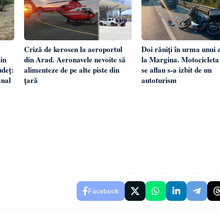
Criză de kerosen la aeroportul
Doi răniți în urma unui 
in
din Arad. Aeronavele nevoite să
la Margina. Motocicleta
udeț:
alimenteze de pe alte piste din
se aflau s-a izbit de un
mnal
țară
autoturism
Facebook