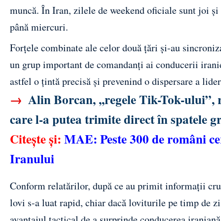
muncă. În Iran, zilele de weekend oficiale sunt joi și
până miercuri.
Forțele combinate ale celor două țări și-au sincroniz
un grup important de comandanți ai conducerii iranie
astfel o țintă precisă și prevenind o dispersare a lider
→
Alin Borcan, ,,regele Tik-Tok-ului”,
care l-a putea trimite direct în spatele gr
Citește și:
MAE: Peste 300 de români cer 
Iranului
Conform relatărilor, după ce au primit informații cru
lovi s-a luat rapid, chiar dacă loviturile pe timp de z
avantajul tactical de a surprinde conducerea iraniană 