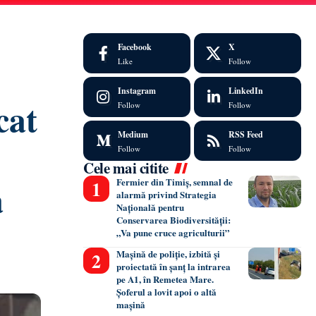
Facebook
X
Like
Follow
Instagram
LinkedIn
cat
Follow
Follow
Medium
RSS Feed
Follow
Follow
Cele mai citite
ă
Fermier din Timiș, semnal de
alarmă privind Strategia
Națională pentru
Conservarea Biodiversității:
„Va pune cruce agriculturii”
Mașină de poliție, izbită și
proiectată în șanț la intrarea
pe A1, în Remetea Mare.
Șoferul a lovit apoi o altă
mașină