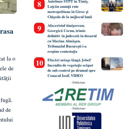
Autobuze STPT în Timiș.
Lațcău anunță rute
metropolitane în Giroc și
Chișoda de la mijlocul lunii
Afaceristul timișorean,
erasa
Georgică Cornu, trimis
definitiv în judecată în dosarul
cu Marina Almășan.
Tribunalul București i-a
respins contestația
at la o
Flăcări uriașe lângă Jebel!
Incendiu de vegetație scăpat
ele de
de sub control pe drumul spre
Conacul Iosif. VIDEO
tății
- Publicitate-
 fugă.
nd de
- Publicitate-
ntului