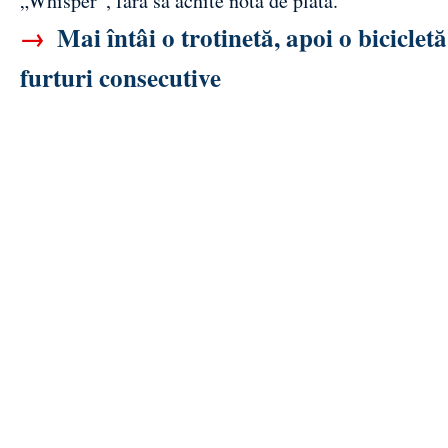
„Whisper”, fără să achite nota de plată.
→
Mai întâi o trotinetă, apoi o biciclet
furturi consecutive