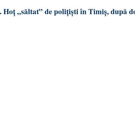
ă. Hoț „săltat” de polițiști în Timiș, după 