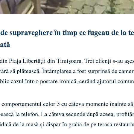
e de supraveghere în timp ce fugeau de la t
lată
din Piața Libertății din Timișoara. Trei clienți s-au așez
fără să plătească. Întâmplarea a fost surprinsă de camer
blic cazul într-o postare ironică, cerând ajutorul comuni
ă comportamentul celor 3 cu câteva momente înainte să
rbească la telefon. La câteva secunde după aceea, profitâ
dică de la masă și dispar în grabă de pe terasa restaura