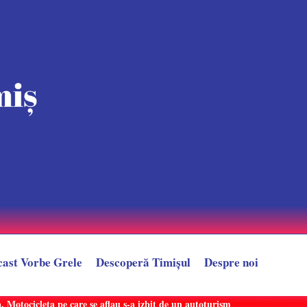
cast Vorbe Grele
Descoperă Timișul
Despre noi
 Motocicleta pe care se aflau s-a izbit de un autoturism