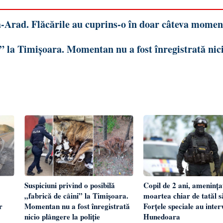
Arad. Flăcările au cuprins-o în doar câteva momen
i” la Timișoara. Momentan nu a fost înregistrată nic
Suspiciuni privind o posibilă
Copil de 2 ani, amenința
„fabrică de câini” la Timișoara.
moartea chiar de tatăl s
r
Momentan nu a fost înregistrată
Forțele speciale au interv
nicio plângere la poliție
Hunedoara