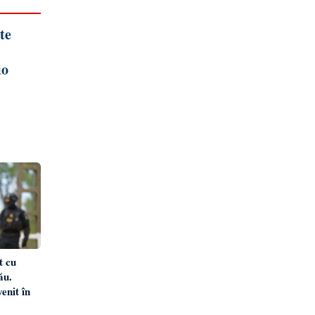
te
io
t cu
ău.
enit în