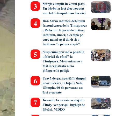
Sfârșit cumplit în vestul țării.
Un bărbat a fost electrocutat
mortal în timpul unor lucrări
Dan Alexa înaintea debutului
în noul sezon de la Timișoara:
„Referitor la jocul de mâine,
întâlnim, sincer, o echipă pe
care nu mi-aș fi dorit să o
întâlnesc în prima etapă”
Suspiciuni privind o posibilă
„fabrică de câini” la
Timișoara. Momentan nu a
fost înregistrată nicio
plângere la poliție
Țeavă de gaz spartă în timpul
unor lucrări, în față la Sala
Olimpia. 60 de persoane au
fost evacuate
Incendiu la o casă cu etaj din
Timiș. Acoperișul, înghițit de
flăcări. VIDEO