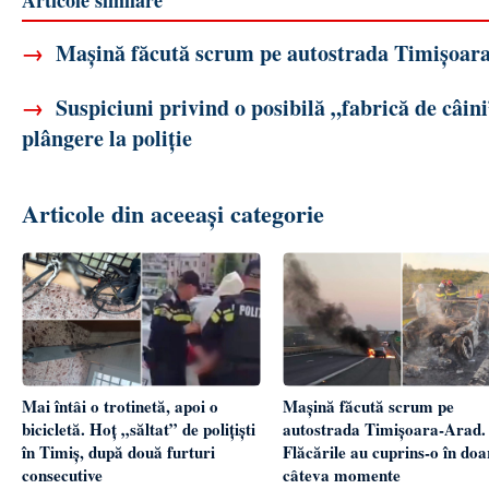
Articole similare
→
Mașină făcută scrum pe autostrada Timișoara-
→
Suspiciuni privind o posibilă „fabrică de câin
plângere la poliție
Articole din aceeași categorie
Mai întâi o trotinetă, apoi o
Mașină făcută scrum pe
bicicletă. Hoț „săltat” de polițiști
autostrada Timișoara-Arad.
în Timiș, după două furturi
Flăcările au cuprins-o în doa
consecutive
câteva momente