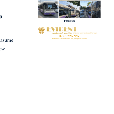
șa
- Publicitate-
i asume
iew