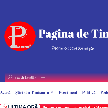
conținut
Acasă
Știri din Timișoara
Eveniment
Politică
Pod
ULTIMA ORĂ
Doi răniți în urma unui accident, la Margina.