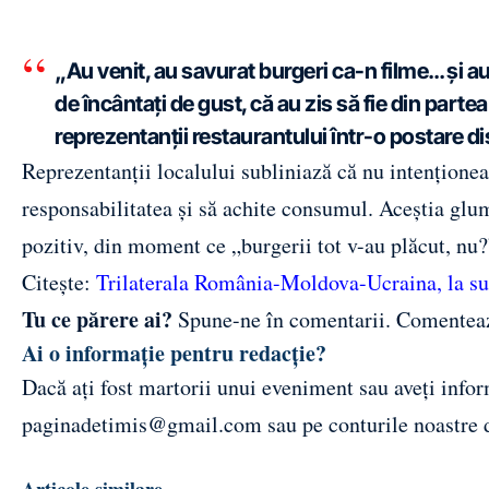
„Au venit, au savurat burgeri ca-n filme… și au 
de încântați de gust, că au zis să fie din parte
reprezentanții restaurantului într-o postare di
Reprezentanții localului subliniază că nu intenționeaz
responsabilitatea și să achite consumul. Aceștia glu
pozitiv, din moment ce „burgerii tot v-au plăcut, nu?
Citește:
Trilaterala România-Moldova-Ucraina, la s
Tu ce părere ai?
Spune-ne în comentarii.
Comentea
Ai o informație pentru redacție?
Dacă ați fost martorii unui eveniment sau aveți inform
paginadetimis@gmail.com
sau pe conturile noastre