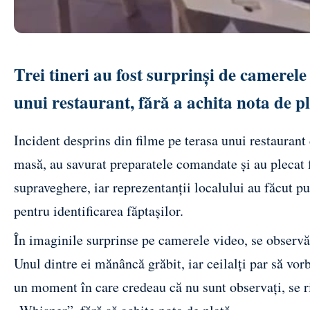
Trei tineri au fost surprinși de camerel
unui restaurant, fără a achita nota de p
Incident desprins din filme pe terasa unui restaurant 
masă, au savurat preparatele comandate și au plecat 
supraveghere, iar reprezentanții localului au făcut pu
pentru identificarea făptașilor.
În imaginile surprinse pe camerele video, se observ
Unul dintre ei mănâncă grăbit, iar ceilalți par să vo
un moment în care credeau că nu sunt observați, se ri