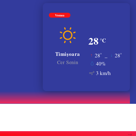
Vremea
28
°C
Timișoara
°
°
28
_
28
Cer Senin
40%
3 km/h