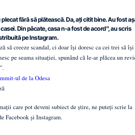
plecat fără să plătească. Da, ați citit bine. Au fost a
a casei. Din păcate, casa n-a fost de acord”, au scris
stribuită pe
Instagram.
ă să creeze scandal, ci doar își doresc ca cei trei să îș
mesc pe seama situației, spunând că le-ar plăcea un rev
”.
ummit-ul de la Odesa
ză
ații care pot deveni subiect de știre, ne puteți scrie la
 de
Facebook
și
Instagram
.