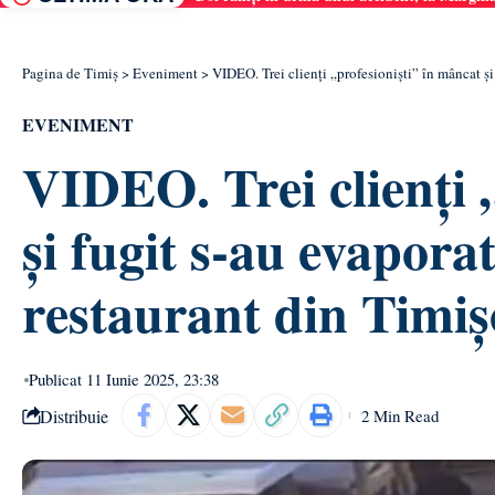
Pagina de Timiș
>
Eveniment
>
VIDEO. Trei clienți „profesioniști” în mâncat și
EVENIMENT
VIDEO. Trei clienți 
și fugit s-au evapora
restaurant din Timiș
Publicat 11 Iunie 2025, 23:38
Distribuie
2 Min Read