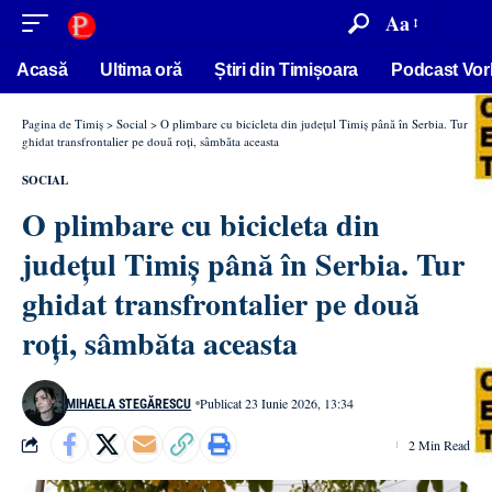
conținut
Aa
Acasă
Ultima oră
Știri din Timișoara
Podcast Vor
Pagina de Timiș
>
Social
>
O plimbare cu bicicleta din județul Timiș până în Serbia. Tur
ghidat transfrontalier pe două roți, sâmbăta aceasta
SOCIAL
O plimbare cu bicicleta din
județul Timiș până în Serbia. Tur
ghidat transfrontalier pe două
roți, sâmbăta aceasta
Publicat 23 Iunie 2026, 13:34
MIHAELA STEGĂRESCU
2 Min Read