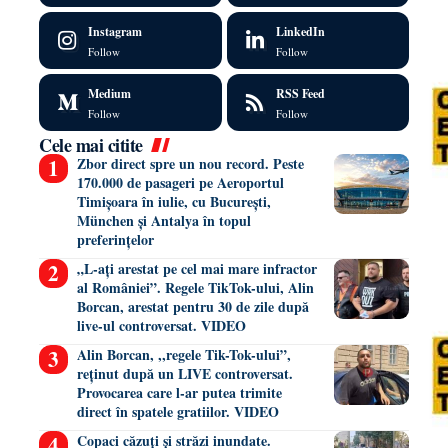
Instagram
LinkedIn
Follow
Follow
Medium
RSS Feed
Follow
Follow
Cele mai citite
Zbor direct spre un nou record. Peste
170.000 de pasageri pe Aeroportul
Timișoara în iulie, cu București,
München și Antalya în topul
preferințelor
„L-ați arestat pe cel mai mare infractor
al României”. Regele TikTok-ului, Alin
Borcan, arestat pentru 30 de zile după
live-ul controversat. VIDEO
Alin Borcan, ,,regele Tik-Tok-ului”,
reținut după un LIVE controversat.
Provocarea care l-ar putea trimite
direct în spatele gratiilor. VIDEO
Copaci căzuți și străzi inundate.