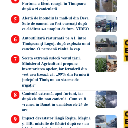
Furtuna a făcut ravagii în Timișoara
după o zi caniculară
Alertă de incendiu la mall-ul din Deva.
Sute de oameni au fost evacuați după
ce clădirea s-a umplut de fum. VIDEO
Autoutilitară răsturnată pe A1, între
Timișoara și Lugoj, după explozia unui
cauciuc. O persoană rănită la cap
Seceta extremă sufocă vestul țării.
Ministerul Agriculturii propune
inventarierea apelor, iar fermierii din
vest avertizează că: „99% din fermierii
județului Timiș nu au sisteme de
irigație”
Caniculă extremă, apoi furtuni, iar
după ele din nou caniculă. Cum va fi
vremea în Banat în următoarele 24 de
ore
Impact devastator lângă Reșița. Mașină
și TIR, mistuite de flăcări după ce s-au