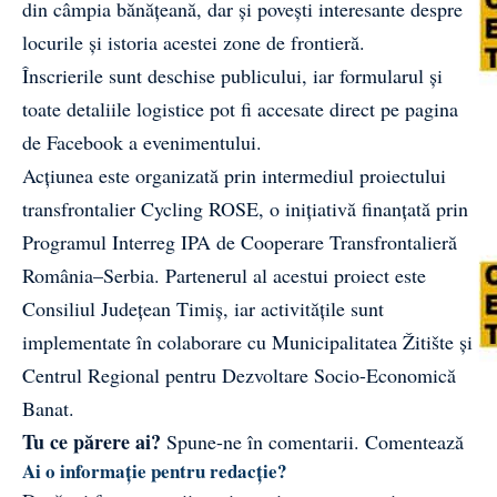
din câmpia bănățeană, dar și povești interesante despre
locurile și istoria acestei zone de frontieră.
Înscrierile sunt deschise publicului, iar formularul și
toate detaliile logistice pot fi accesate direct pe pagina
de Facebook a
evenimentului
.
Acțiunea este organizată prin intermediul proiectului
transfrontalier Cycling ROSE, o inițiativă finanțată prin
Programul Interreg IPA de Cooperare Transfrontalieră
România–Serbia. Partenerul al acestui proiect este
Consiliul Județean Timiș, iar activitățile sunt
implementate în colaborare cu Municipalitatea Žitište și
Centrul Regional pentru Dezvoltare Socio-Economică
Banat.
Tu ce părere ai?
Spune-ne în comentarii.
Comentează
Ai o informație pentru redacție?