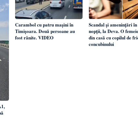
Carambol cu patru mașini în
Scandal și amenințări în 
Timișoara. Două persoane au
nopții, la Deva. O femeie
fost rănite. VIDEO
din casă cu copilul de fr
concubinului
A1,
pă