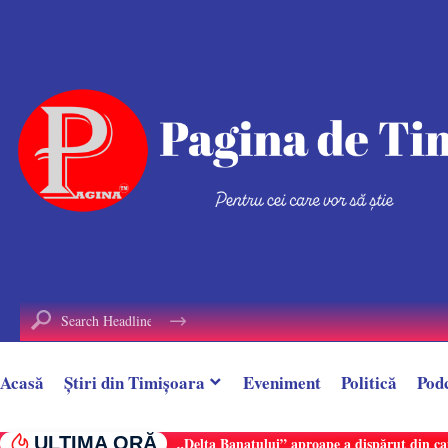
conținut
Acasă
Știri din Timișoara
Eveniment
Politică
Pod
ULTIMA ORĂ
„Delta Banatului” aproape a dispărut din ca