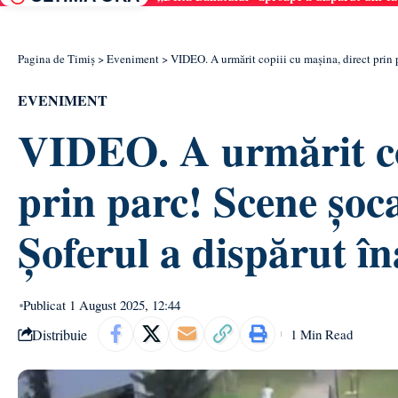
Pagina de Timiș
>
Eveniment
>
VIDEO. A urmărit copiii cu mașina, direct prin 
EVENIMENT
VIDEO. A urmărit cop
prin parc! Scene șoc
Șoferul a dispărut în
Publicat 1 August 2025, 12:44
Distribuie
1 Min Read