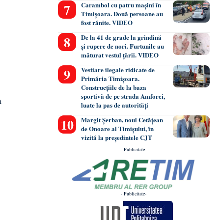
Carambol cu patru mașini în
Timișoara. Două persoane au
fost rănite. VIDEO
De la 41 de grade la grindină
și rupere de nori. Furtunile au
măturat vestul țării. VIDEO
Vestiare ilegale ridicate de
Primăria Timișoara.
Construcțiile de la baza
sportivă de pe strada Amforei,
a
luate la pas de autorități
Margit Șerban, noul Cetățean
de Onoare al Timișului, în
vizită la președintele CJT
- Publicitate-
- Publicitate-