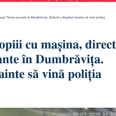
parc! Scene șocante în Dumbrăvița. Șoferul a dispărut înainte să vină poliția
iii cu mașina, direct
ante în Dumbrăvița.
ainte să vină poliția