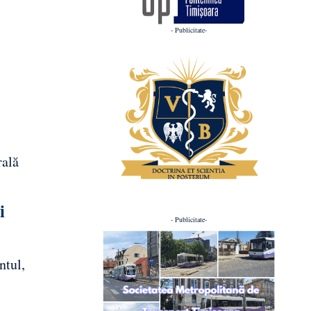
- Publicitate-
rală
i
- Publicitate-
ntul,