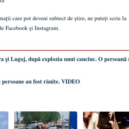
ză
ații care pot deveni subiect de știre, ne puteți scrie la
 de
Facebook
și
Instagram
.
a și Lugoj, după explozia unui cauciuc. O persoană 
 persoane au fost rănite. VIDEO