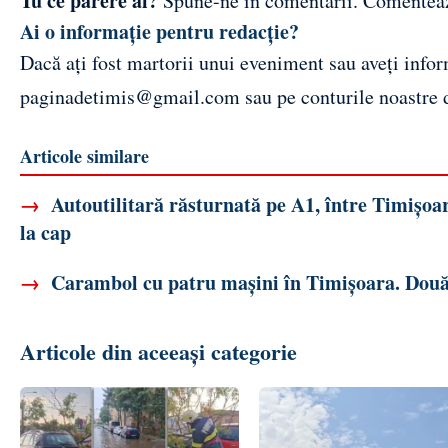
Tu ce părere ai?
Spune-ne în comentarii.
Comentea
Ai o informație pentru redacție?
Dacă ați fost martorii unui eveniment sau aveți inform
paginadetimis@gmail.com
sau pe conturile noastre
Articole similare
→
Autoutilitară răsturnată pe A1, între Timișoar
la cap
→
Carambol cu patru mașini în Timișoara. Două
Articole din aceeași categorie