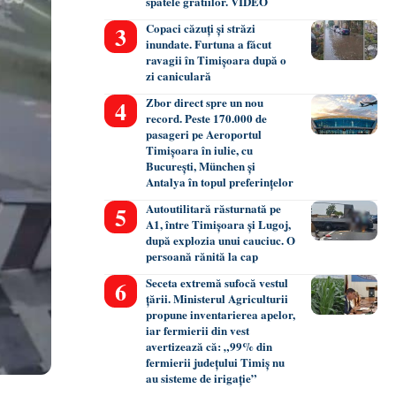
spatele gratiilor. VIDEO
Copaci căzuți și străzi
inundate. Furtuna a făcut
ravagii în Timișoara după o
zi caniculară
Zbor direct spre un nou
record. Peste 170.000 de
pasageri pe Aeroportul
Timișoara în iulie, cu
București, München și
Antalya în topul preferințelor
Autoutilitară răsturnată pe
A1, între Timișoara și Lugoj,
după explozia unui cauciuc. O
persoană rănită la cap
Seceta extremă sufocă vestul
țării. Ministerul Agriculturii
propune inventarierea apelor,
iar fermierii din vest
avertizează că: „99% din
fermierii județului Timiș nu
au sisteme de irigație”