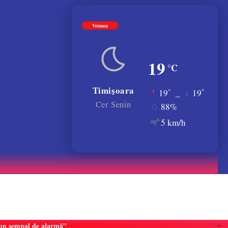
Vremea
19
°C
Timișoara
°
°
19
_
19
Cer Senin
88%
5 km/h
e un semnal de alarmă”