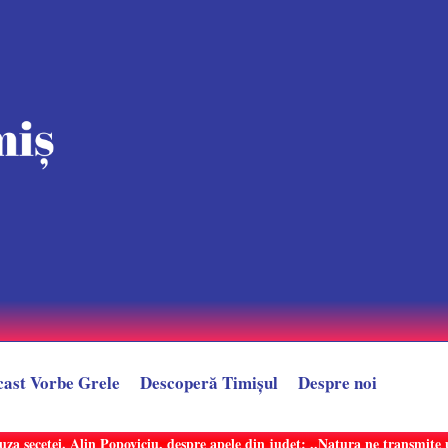
cast Vorbe Grele
Descoperă Timișul
Despre noi
uza secetei. Alin Popoviciu, despre apele din județ: ,,Natura ne transmit