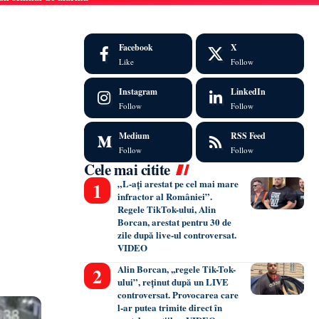
Facebook
X
Like
Follow
Instagram
LinkedIn
Follow
Follow
Medium
RSS Feed
Follow
Follow
Cele mai citite
„L-ați arestat pe cel mai mare
infractor al României”.
Regele TikTok-ului, Alin
Borcan, arestat pentru 30 de
zile după live-ul controversat.
VIDEO
Alin Borcan, ,,regele Tik-Tok-
ului”, reținut după un LIVE
controversat. Provocarea care
l-ar putea trimite direct în