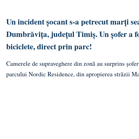
Un incident șocant s-a petrecut marți sea
Dumbrăvița, județul Timiș. Un șofer a f
biciclete, direct prin parc!
Camerele de supraveghere din zonă au surprins șoferul
parcului Nordic Residence, din apropierea străzii Ma