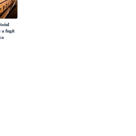
toiul
 a fugit
ica