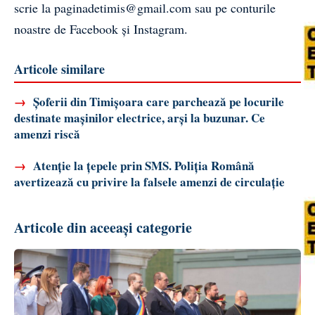
scrie la
paginadetimis@gmail.com
sau pe conturile
noastre de
Facebook
și
Instagram
.
Articole similare
→
Șoferii din Timișoara care parchează pe locurile
destinate mașinilor electrice, arși la buzunar. Ce
amenzi riscă
→
Atenție la țepele prin SMS. Poliția Română
avertizează cu privire la falsele amenzi de circulație
Articole din aceeași categorie