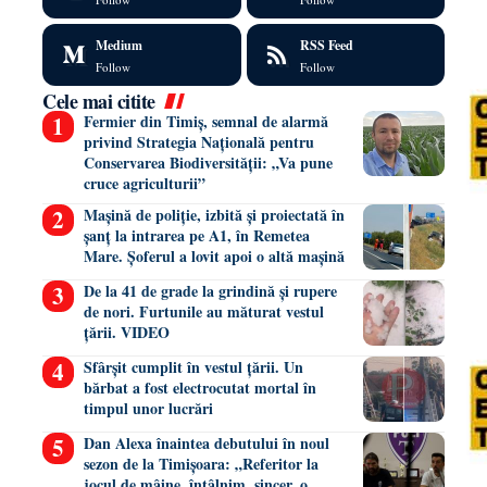
Medium
RSS Feed
Follow
Follow
Cele mai citite
Fermier din Timiș, semnal de alarmă
privind Strategia Națională pentru
Conservarea Biodiversității: „Va pune
cruce agriculturii”
Mașină de poliție, izbită și proiectată în
șanț la intrarea pe A1, în Remetea
Mare. Șoferul a lovit apoi o altă mașină
De la 41 de grade la grindină și rupere
de nori. Furtunile au măturat vestul
țării. VIDEO
Sfârșit cumplit în vestul țării. Un
bărbat a fost electrocutat mortal în
timpul unor lucrări
Dan Alexa înaintea debutului în noul
sezon de la Timișoara: „Referitor la
jocul de mâine, întâlnim, sincer, o