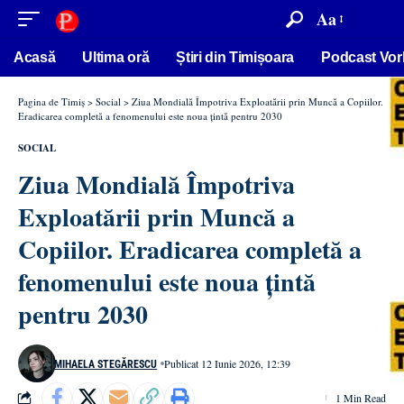
conținut
Aa
Acasă
Ultima oră
Știri din Timișoara
Podcast Vor
Pagina de Timiș
>
Social
>
Ziua Mondială Împotriva Exploatării prin Muncă a Copiilor.
Eradicarea completă a fenomenului este noua țintă pentru 2030
SOCIAL
Ziua Mondială Împotriva
Exploatării prin Muncă a
Copiilor. Eradicarea completă a
fenomenului este noua țintă
pentru 2030
Publicat 12 Iunie 2026, 12:39
MIHAELA STEGĂRESCU
1 Min Read