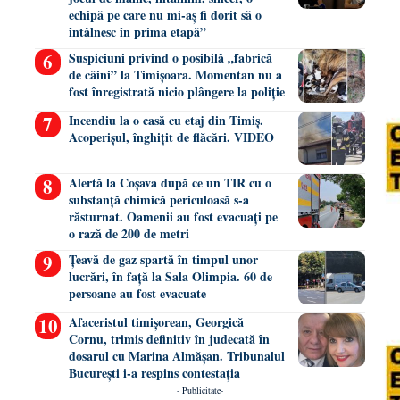
echipă pe care nu mi-aș fi dorit să o
întâlnesc în prima etapă”
Suspiciuni privind o posibilă „fabrică
de câini” la Timișoara. Momentan nu a
fost înregistrată nicio plângere la poliție
Incendiu la o casă cu etaj din Timiș.
Acoperișul, înghițit de flăcări. VIDEO
Alertă la Coșava după ce un TIR cu o
substanță chimică periculoasă s-a
răsturnat. Oamenii au fost evacuați pe
o rază de 200 de metri
Țeavă de gaz spartă în timpul unor
lucrări, în față la Sala Olimpia. 60 de
persoane au fost evacuate
Afaceristul timișorean, Georgică
Cornu, trimis definitiv în judecată în
dosarul cu Marina Almășan. Tribunalul
București i-a respins contestația
- Publicitate-