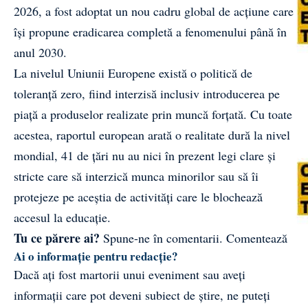
2026, a fost adoptat un nou cadru global de acțiune care
își propune eradicarea completă a fenomenului până în
anul 2030.
La nivelul Uniunii Europene există o politică de
toleranță zero, fiind interzisă inclusiv introducerea pe
piață a produselor realizate prin muncă forțată. Cu toate
acestea, raportul european arată o realitate dură la nivel
mondial, 41 de țări nu au nici în prezent legi clare și
stricte care să interzică munca minorilor sau să îi
protejeze pe aceștia de activități care le blochează
accesul la educație.
Tu ce părere ai?
Spune-ne în comentarii.
Comentează
Ai o informație pentru redacție?
Dacă ați fost martorii unui eveniment sau aveți
informații care pot deveni subiect de știre, ne puteți