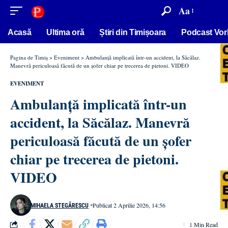
conținut
Aa
Acasă
Ultima oră
Știri din Timișoara
Podcast Vor
Pagina de Timiș
>
Eveniment
>
Ambulanță implicată într-un accident, la Săcălaz.
Manevră periculoasă făcută de un șofer chiar pe trecerea de pietoni. VIDEO
EVENIMENT
Ambulanță implicată într-un
accident, la Săcălaz. Manevră
periculoasă făcută de un șofer
chiar pe trecerea de pietoni.
VIDEO
Publicat 2 Aprilie 2026, 14:56
MIHAELA STEGĂRESCU
1 Min Read