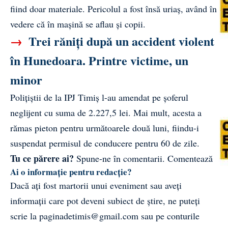
fiind doar materiale. Pericolul a fost însă uriaș, având în
vedere că în mașină se aflau și copii.
→
Trei răniți după un accident violent
în Hunedoara. Printre victime, un
minor
Polițiștii de la IPJ Timiș l-au amendat pe șoferul
neglijent cu suma de 2.227,5 lei. Mai mult, acesta a
rămas pieton pentru următoarele două luni, fiindu-i
suspendat permisul de conducere pentru 60 de zile.
Tu ce părere ai?
Spune-ne în comentarii.
Comentează
Ai o informație pentru redacție?
Dacă ați fost martorii unui eveniment sau aveți
informații care pot deveni subiect de știre, ne puteți
scrie la
paginadetimis@gmail.com
sau pe conturile