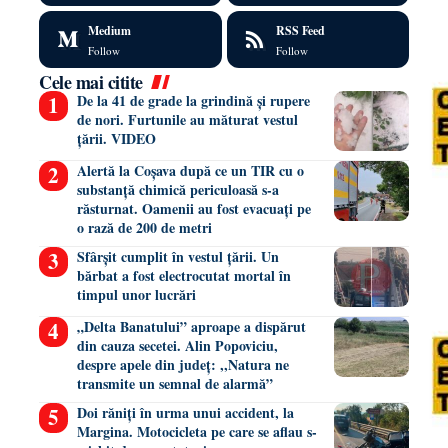
Medium
RSS Feed
Follow
Follow
Cele mai citite
De la 41 de grade la grindină și rupere
de nori. Furtunile au măturat vestul
țării. VIDEO
Alertă la Coșava după ce un TIR cu o
substanță chimică periculoasă s-a
răsturnat. Oamenii au fost evacuați pe
o rază de 200 de metri
Sfârșit cumplit în vestul țării. Un
bărbat a fost electrocutat mortal în
timpul unor lucrări
„Delta Banatului” aproape a dispărut
din cauza secetei. Alin Popoviciu,
despre apele din județ: ,,Natura ne
transmite un semnal de alarmă”
Doi răniți în urma unui accident, la
Margina. Motocicleta pe care se aflau s-