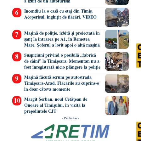
a izbit de un autoturism
Incendiu la o casă cu etaj din Timiș.
Acoperișul, înghițit de flăcări. VIDEO
Mașină de poliție, izbită și proiectată în
șanț la intrarea pe A1, în Remetea
Mare. Șoferul a lovit apoi o altă mașină
Suspiciuni privind o posibilă „fabrică
de câini” la Timișoara. Momentan nu a
fost înregistrată nicio plângere la poliție
Mașină făcută scrum pe autostrada
Timișoara-Arad. Flăcările au cuprins-o
în doar câteva momente
Margit Șerban, noul Cetățean de
Onoare al Timișului, în vizită la
președintele CJT
- Publicitate-