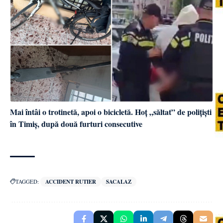
Mai întâi o trotinetă, apoi o bicicletă. Hoț „săltat” de polițiști
în Timiș, după două furturi consecutive
TAGGED:
ACCIDENT RUTIER
SACALAZ