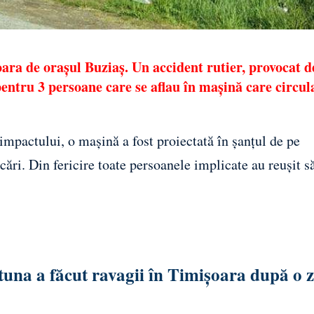
ara de orașul Buziaș. Un accident rutier, provocat d
pentru 3 persoane care se aflau în mașină care circul
mpactului, o mașină a fost proiectată în șanțul de pe
cări. Din fericire toate persoanele implicate au reușit s
tuna a făcut ravagii în Timișoara după o z