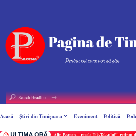
conținut
Acasă
Știri din Timișoara
Eveniment
Politică
Pod
ULTIMA ORĂ
Alin Borcan, ,,regele Tik-Tok-ului”, reținut 