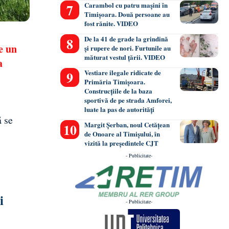
Carambol cu patru mașini în
Timișoara. Două persoane au
fost rănite. VIDEO
De la 41 de grade la grindină
e un
și rupere de nori. Furtunile au
măturat vestul țării. VIDEO
a
Vestiare ilegale ridicate de
Primăria Timișoara.
Construcțiile de la baza
sportivă de pe strada Amforei,
luate la pas de autorități
ă se
Margit Șerban, noul Cetățean
de Onoare al Timișului, în
vizită la președintele CJT
- Publicitate-
i
- Publicitate-