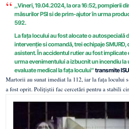
,,Vineri, 19.04.2024, la ora 16:52, pompierii d
măsurilor PSI si de prim-ajutor în urma produce
592.
La fața locului au fost alocate o autospecială
intervenție si comandă, trei echipaje SMURD, 
asistent. În accidentul rutier au fost implicat
urma evenimentului a izbucnit un incendiu la 
evaluate medical la fața locului”
transmite ISU
Martorii au sunat imediat la 112, iar la fața locului
a fost oprit. Polițiștii fac cercetări pentru a stabili