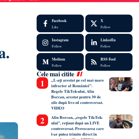
Facebook
X
Like
Follow
Instagram
LinkedIn
a.
Follow
Follow
Medium
RSS Feed
Follow
Follow
Cele mai citite
„L-ați arestat pe cel mai mare
infractor al României”.
Regele TikTok-ului, Alin
Borcan, arestat pentru 30 de
zile după live-ul controversat.
VIDEO
Alin Borcan, ,,regele Tik-Tok-
ului”, reținut după un LIVE
controversat. Provocarea care
l-ar putea trimite direct în