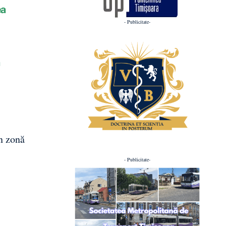
ea
- Publicitate-
ă
în zonă
- Publicitate-