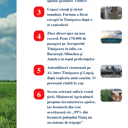
spatele gratiilor. VIDEO
Copaci căzuți și străzi
inundate. Furtuna a făcut
ravagii în Timișoara după o
zi caniculară
Zbor direct spre un nou
record. Peste 170.000 de
pasageri pe Aeroportul
Timișoara în iulie, cu
București, München și
Antalya în topul preferințelor
Autoutilitară răsturnată pe
A1, între Timișoara și Lugoj,
după explozia unui cauciuc. O
persoană rănită la cap
Seceta extremă sufocă vestul
țării. Ministerul Agriculturii
propune inventarierea apelor,
iar fermierii din vest
avertizează că: „99% din
fermierii județului Timiș nu
au sisteme de irigație”