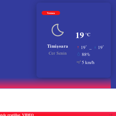
Vremea
19
°C
Timișoara
°
°
19
_
19
Cer Senin
88%
5 km/h
atele gratiilor. VIDEO