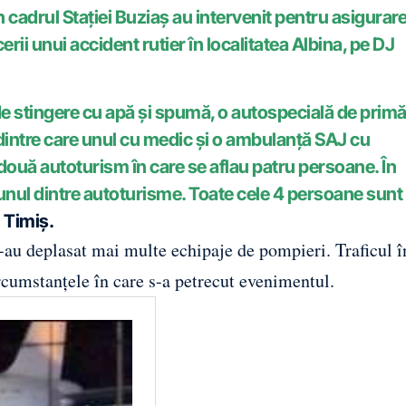
in cadrul Stației Buziaș au intervenit pentru asigurar
rii unui accident rutier în localitatea Albina, pe DJ
 de stingere cu apă și spumă, o autospecială de prim
dintre care unul cu medic și o ambulanță SAJ cu
e două autoturism în care se aflau patru persoane. În
unul dintre autoturisme. Toate cele 4 persoane sunt
 Timiș.
 s-au deplasat mai multe echipaje de pompieri. Traficul 
 circumstanțele în care s-a petrecut evenimentul.