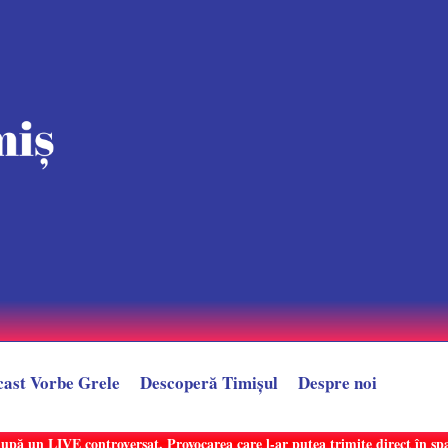
cast Vorbe Grele
Descoperă Timișul
Despre noi
după un LIVE controversat. Provocarea care l-ar putea trimite direct în sp