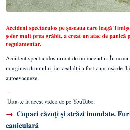
Accident spectaculos pe șoseaua care leagă Timișo
șofer mult prea grăbit, a creat un atac de panică 
regulamentar.
Accident spectaculos
urmat de un incendiu. În urma i
marginea drumului, iar cealaltă a fost cuprinsă de flă
autoevacueze.
Uita-te la acest video de pe YouTube
.
→
Copaci căzuți și străzi inundate. Fur
caniculară