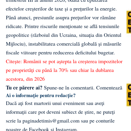
efectelor creșterilor de taxe și a prețurilor la energie.
Până atunci, presiunile asupra prețurilor vor rămâne
ridicate. Printre riscurile menționate se află tensiunile
geopolitice (războiul din Ucraina, situația din Orientul
Mijlociu), instabilitatea comercială globală și măsurile
fiscale viitoare pentru reducerea deficitului bugetar.
Citește:
Românii se pot aștepta la creșterea impozitelor
pe proprietăți cu până la 70% sau chiar la dublarea
acestora, din 2026
Tu ce părere ai?
Spune-ne în comentarii.
Comentează
Ai o informație pentru redacție?
Dacă ați fost martorii unui eveniment sau aveți
informații care pot deveni subiect de știre, ne puteți
scrie la
paginadetimis@gmail.com
sau pe conturile
noastre de
Facebook
și
Instagram
.