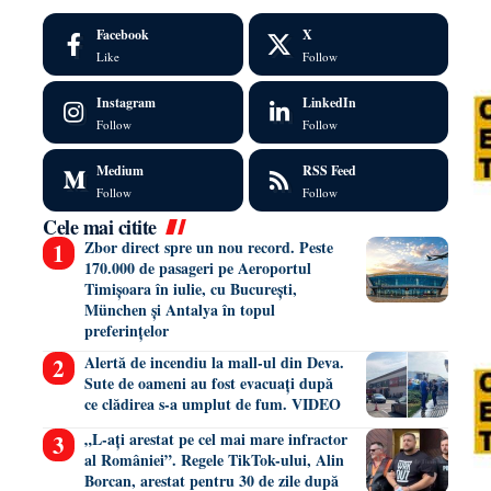
Facebook
X
Like
Follow
Instagram
LinkedIn
Follow
Follow
Medium
RSS Feed
Follow
Follow
Cele mai citite
Zbor direct spre un nou record. Peste
170.000 de pasageri pe Aeroportul
Timișoara în iulie, cu București,
München și Antalya în topul
preferințelor
Alertă de incendiu la mall-ul din Deva.
Sute de oameni au fost evacuați după
ce clădirea s-a umplut de fum. VIDEO
„L-ați arestat pe cel mai mare infractor
al României”. Regele TikTok-ului, Alin
Borcan, arestat pentru 30 de zile după