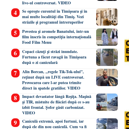
live-ul controversat. VIDEO
Se oprește curentul în Timișoara și în
mai multe localități din Timiș. Vezi
străzile și programul întreruperilor
Povestea și aromele Banatului, într-un
film înscris în competiția internațională
Food Film Menu
Copaci căzuți și străzi inundate.
Furtuna a făcut ravagii în Timișoara
după o zi caniculară
Alin Borcan, ,,regele Tik-Tok-ului”,
reținut după un LIVE controversat.
Provocarea care l-ar putea trimite
direct în spatele gratiilor. VIDEO
Impact devastator lângă Reșița. Mașină
și TIR, mistuite de flăcări după ce s-au
izbit frontal. Șofer găsit carbonizat.
VIDEO
Caniculă extremă, apoi furtuni, iar
după ele din nou caniculă. Cum va fi