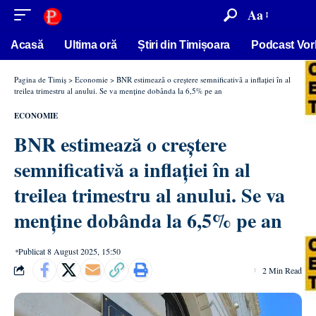
conținut
Aa
Acasă
Ultima oră
Știri din Timișoara
Podcast Vor
Pagina de Timiș
>
Economie
>
BNR estimează o creștere semnificativă a inflației în al
treilea trimestru al anului. Se va menține dobânda la 6,5% pe an
ECONOMIE
BNR estimează o creștere
semnificativă a inflației în al
treilea trimestru al anului. Se va
menține dobânda la 6,5% pe an
Publicat 8 August 2025, 15:50
2 Min Read