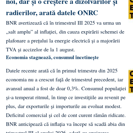
noi, dar și o creștere a dizolvărilor și
radierilor, arată datele ONRC
BNR avertizează că în trimestrul III 2025 va urma un
„salt amplu” al inflației, din cauza expirării schemei de
plafonare a prețului la energie electrică și a majorării
TVA și accizelor de la 1 august.
Economia stagnează, consumul încetinește
Datele recente arată că în primul trimestru din 2025
economia nu a crescut față de trimestrul precedent, iar
avansul anual a fost de doar 0,3%. Consumul populației
și-a temperat ritmul, în timp ce investițiile au revenit pe
plus, dar exporturile și importurile au evoluat modest.
Deficitul comercial și cel de cont curent rămân ridicate.
BNR anticipează că inflația va începe să scadă abia din
trimestrul III al anului 2026, odată cu epuizarea