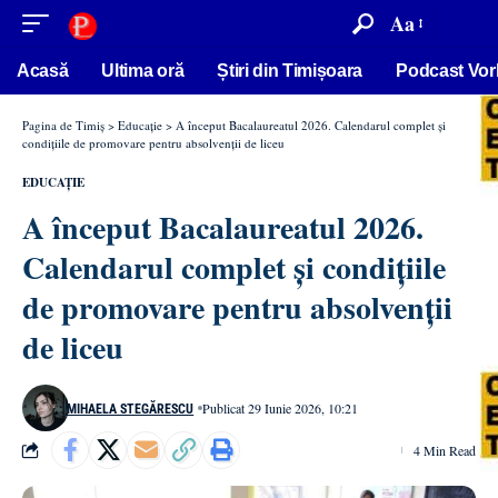
conținut
Aa
Acasă
Ultima oră
Știri din Timișoara
Podcast Vor
Pagina de Timiș
>
Educație
>
A început Bacalaureatul 2026. Calendarul complet și
condițiile de promovare pentru absolvenții de liceu
EDUCAȚIE
A început Bacalaureatul 2026.
Calendarul complet și condițiile
de promovare pentru absolvenții
de liceu
Publicat 29 Iunie 2026, 10:21
MIHAELA STEGĂRESCU
4 Min Read