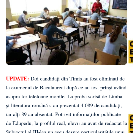
UPDATE:
Doi candidați din Timiș au fost eliminați de
la examenul de Bacalaureat după ce au fost prinși având
asupra lor telefoane mobile. La proba scrisă de Limba
și literatura română s-au prezentat 4.089 de candidați,
iar alți 89 au absentat. Potrivit informațiilor publicate
de Edupedu, la profilul real, elevii au avut de redactat la
Subiectul al III-lea un eseu despre particularitățile unui