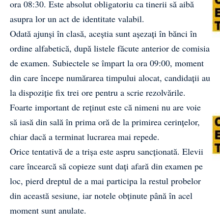
ora 08:30. Este absolut obligatoriu ca tinerii să aibă
asupra lor un act de identitate valabil.
Odată ajunși în clasă, aceștia sunt așezați în bănci în
ordine alfabetică, după listele făcute anterior de comisia
de examen. Subiectele se împart la ora 09:00, moment
din care începe numărarea timpului alocat, candidații au
la dispoziție fix trei ore pentru a scrie rezolvările.
Foarte important de reținut este că nimeni nu are voie
să iasă din sală în prima oră de la primirea cerințelor,
chiar dacă a terminat lucrarea mai repede.
Orice tentativă de a trișa este aspru sancționată. Elevii
care încearcă să copieze sunt dați afară din examen pe
loc, pierd dreptul de a mai participa la restul probelor
din această sesiune, iar notele obținute până în acel
moment sunt anulate.