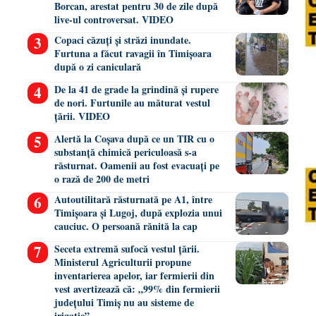
Borcan, arestat pentru 30 de zile după
live-ul controversat. VIDEO
Copaci căzuți și străzi inundate.
Furtuna a făcut ravagii în Timișoara
după o zi caniculară
De la 41 de grade la grindină și rupere
de nori. Furtunile au măturat vestul
țării. VIDEO
Alertă la Coșava după ce un TIR cu o
substanță chimică periculoasă s-a
răsturnat. Oamenii au fost evacuați pe
o rază de 200 de metri
Autoutilitară răsturnată pe A1, între
Timișoara și Lugoj, după explozia unui
cauciuc. O persoană rănită la cap
Seceta extremă sufocă vestul țării.
Ministerul Agriculturii propune
inventarierea apelor, iar fermierii din
vest avertizează că: „99% din fermierii
județului Timiș nu au sisteme de
irigație”