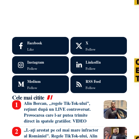
Facebook
X
Like
Follow
Instagram
LinkedIn
Follow
Follow
Medium
RSS Feed
Follow
Follow
Cele mai citite
Alin Borcan, ,,regele Tik-Tok-ului”,
reținut după un LIVE controversat.
Provocarea care l-ar putea trimite
direct în spatele gratiilor. VIDEO
„L-ați arestat pe cel mai mare infractor
al României”. Regele TikTok-ului, Alin