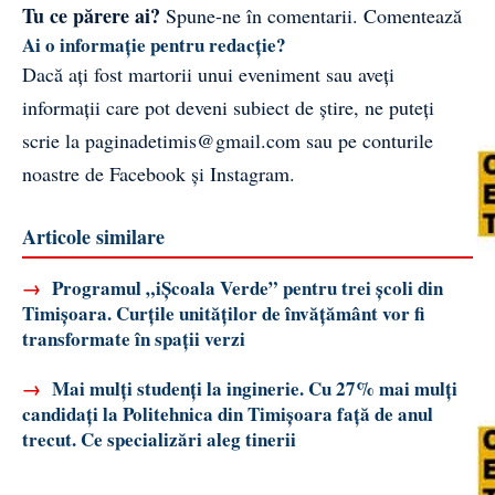
Tu ce părere ai?
Spune-ne în comentarii.
Comentează
Ai o informație pentru redacție?
Dacă ați fost martorii unui eveniment sau aveți
informații care pot deveni subiect de știre, ne puteți
scrie la
paginadetimis@gmail.com
sau pe conturile
noastre de
Facebook
și
Instagram
.
Articole similare
→
Programul „iȘcoala Verde” pentru trei școli din
Timișoara. Curțile unităților de învățământ vor fi
transformate în spații verzi
→
Mai mulți studenți la inginerie. Cu 27% mai mulți
candidați la Politehnica din Timișoara față de anul
trecut. Ce specializări aleg tinerii