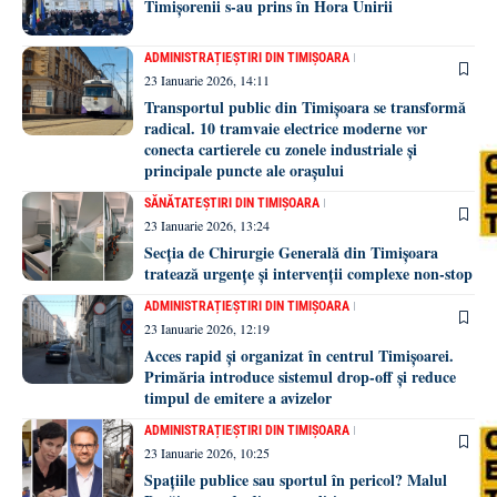
Timișorenii s-au prins în Hora Unirii
ADMINISTRAȚIE
ȘTIRI DIN TIMIȘOARA
23 Ianuarie 2026, 14:11
Transportul public din Timișoara se transformă
radical. 10 tramvaie electrice moderne vor
conecta cartierele cu zonele industriale și
principale puncte ale orașului
SĂNĂTATE
ȘTIRI DIN TIMIȘOARA
23 Ianuarie 2026, 13:24
Secția de Chirurgie Generală din Timișoara
tratează urgențe și intervenții complexe non-stop
ADMINISTRAȚIE
ȘTIRI DIN TIMIȘOARA
23 Ianuarie 2026, 12:19
Acces rapid și organizat în centrul Timișoarei.
Primăria introduce sistemul drop-off și reduce
timpul de emitere a avizelor
ADMINISTRAȚIE
ȘTIRI DIN TIMIȘOARA
23 Ianuarie 2026, 10:25
Spațiile publice sau sportul în pericol? Malul