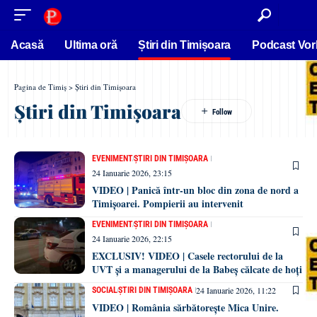
conținut
Acasă
Ultima oră
Știri din Timișoara
Podcast Vor
Pagina de Timiș
>
Știri din Timișoara
Știri din Timișoara
EVENIMENT
ȘTIRI DIN TIMIȘOARA
24 Ianuarie 2026, 23:15
VIDEO | Panică într-un bloc din zona de nord a
Timișoarei. Pompierii au intervenit
EVENIMENT
ȘTIRI DIN TIMIȘOARA
24 Ianuarie 2026, 22:15
EXCLUSIV! VIDEO | Casele rectorului de la
UVT și a managerului de la Babeș călcate de hoți
24 Ianuarie 2026, 11:22
SOCIAL
ȘTIRI DIN TIMIȘOARA
VIDEO | România sărbătorește Mica Unire.