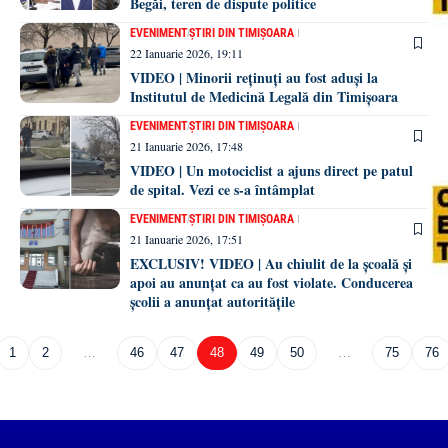
Begăi, teren de dispute politice
EVENIMENT
ȘTIRI DIN TIMIȘOARA
22 Ianuarie 2026, 19:11
VIDEO | Minorii reținuți au fost aduși la
Institutul de Medicină Legală din Timișoara
EVENIMENT
ȘTIRI DIN TIMIȘOARA
21 Ianuarie 2026, 17:48
VIDEO | Un motociclist a ajuns direct pe patul
de spital. Vezi ce s-a întâmplat
EVENIMENT
ȘTIRI DIN TIMIȘOARA
21 Ianuarie 2026, 17:51
EXCLUSIV! VIDEO | Au chiulit de la școală și
apoi au anunțat ca au fost violate. Conducerea
școlii a anunțat autoritățile
1
2
…
46
47
48
49
50
…
75
76