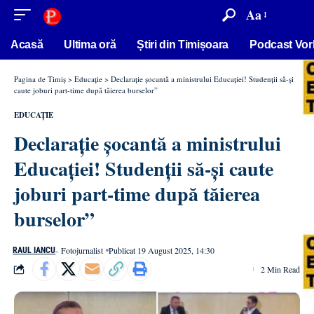
conținut
Aa
Acasă
Ultima oră
Știri din Timișoara
Podcast Vor
Pagina de Timiș
>
Educație
>
Declarație șocantă a ministrului Educației! Studenții să-și
caute joburi part-time după tăierea burselor”
EDUCAȚIE
Declarație șocantă a ministrului
Educației! Studenții să-și caute
joburi part-time după tăierea
burselor”
- Fotojurnalist
Publicat 19 August 2025, 14:30
RAUL IANCU
2 Min Read