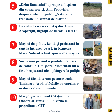
„Delta Banatului” aproape a dispărut
din cauza secetei. Alin Popoviciu,
despre apele din județ: ,,Natura ne
transmite un semnal de alarmă”
Incendiu la o casă cu etaj din Timiș.
Acoperișul, înghițit de flăcări. VIDEO
Mașină de poliție, izbită și proiectată în
șanț la intrarea pe A1, în Remetea
Mare. Șoferul a lovit apoi o altă mașină
Suspiciuni privind o posibilă „fabrică
de câini” la Timișoara. Momentan nu a
fost înregistrată nicio plângere la poliție
Mașină făcută scrum pe autostrada
Timișoara-Arad. Flăcările au cuprins-o
în doar câteva momente
Margit Șerban, noul Cetățean de
Onoare al Timișului, în vizită la
președintele CJT
- Publicitate-