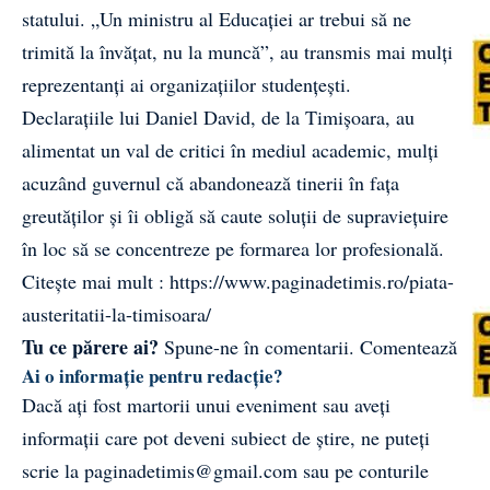
statului. „Un ministru al Educației ar trebui să ne
trimită la învățat, nu la muncă”, au transmis mai mulți
reprezentanți ai organizațiilor studențești.
Declarațiile lui Daniel David, de la Timișoara, au
alimentat un val de critici în mediul academic, mulți
acuzând guvernul că abandonează tinerii în fața
greutăților și îi obligă să caute soluții de supraviețuire
în loc să se concentreze pe formarea lor profesională.
Citește mai mult :
https://www.paginadetimis.ro/piata-
austeritatii-la-timisoara/
Tu ce părere ai?
Spune-ne în comentarii.
Comentează
Ai o informație pentru redacție?
Dacă ați fost martorii unui eveniment sau aveți
informații care pot deveni subiect de știre, ne puteți
scrie la
paginadetimis@gmail.com
sau pe conturile