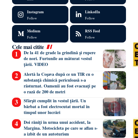
Instagram
LinkedIn
Follow
Follow
Medium
RSS Feed
Follow
Follow
Cele mai citite
De la 41 de grade la grindină și rupere
de nori. Furtunile au măturat vestul
țării. VIDEO
Alertă la Coșava după ce un TIR cu o
substanță chimică periculoasă s-a
răsturnat. Oamenii au fost evacuați pe
o rază de 200 de metri
Sfârșit cumplit în vestul țării. Un
bărbat a fost electrocutat mortal în
timpul unor lucrări
Doi răniți în urma unui accident, la
Margina. Motocicleta pe care se aflau s-
a izbit de un autoturism