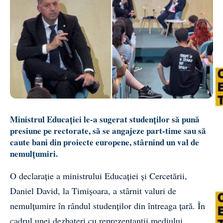
Ministrul Educației le-a sugerat studenților să pună
presiune pe rectorate, să se angajeze part-time sau să
caute bani din proiecte europene, stârnind un val de
nemulțumiri.
O declarație a ministrului Educației și Cercetării,
Daniel David, la Timișoara, a stârnit valuri de
nemulțumire în rândul studenților din întreaga țară. În
cadrul unei dezbateri cu reprezentanții mediului