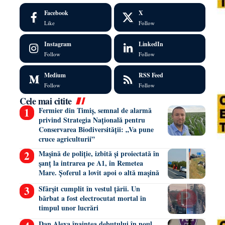
Facebook
X
Like
Follow
Instagram
LinkedIn
Follow
Follow
Medium
RSS Feed
Follow
Follow
Cele mai citite
Fermier din Timiș, semnal de alarmă
privind Strategia Națională pentru
Conservarea Biodiversității: „Va pune
cruce agriculturii”
Mașină de poliție, izbită și proiectată în
șanț la intrarea pe A1, în Remetea
Mare. Șoferul a lovit apoi o altă mașină
Sfârșit cumplit în vestul țării. Un
bărbat a fost electrocutat mortal în
timpul unor lucrări
Dan Alexa înaintea debutului în noul