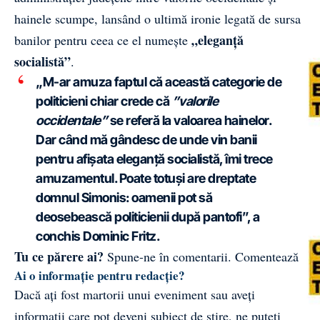
hainele scumpe, lansând o ultimă ironie legată de sursa
„eleganță
banilor pentru ceea ce el numește
socialistă”
.
„M-ar amuza faptul că această categorie de
politicieni chiar crede că
”valorile
occidentale”
se referă la valoarea hainelor.
Dar când mă gândesc de unde vin banii
pentru afișata eleganță socialistă, îmi trece
amuzamentul. Poate totuși are dreptate
domnul Simonis: oamenii pot să
deosebească politicienii după pantofi”, a
conchis Dominic Fritz.
Tu ce părere ai?
Spune-ne în comentarii.
Comentează
Ai o informație pentru redacție?
Dacă ați fost martorii unui eveniment sau aveți
informații care pot deveni subiect de știre, ne puteți