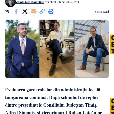
Publicat 9 Iunie 2026, 09:39
MIHAELA STEGĂRESCU
3 Min Read
Evaluarea garderobelor din administrația locală
timișoreană continuă. După schimbul de replici
dintre președintele Consiliului Județean Timiș,
Alfred Simonis, și viceprimarul Ruben Lațcău pe