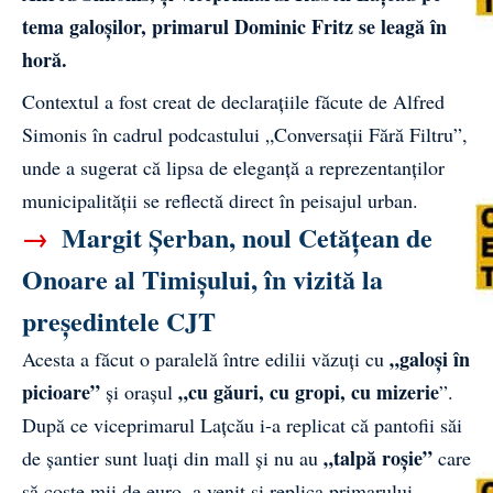
tema galoșilor, primarul Dominic Fritz se leagă în
horă.
Contextul a fost creat de declarațiile făcute de Alfred
Simonis în cadrul podcastului „Conversații Fără Filtru”,
unde a sugerat că lipsa de eleganță a reprezentanților
municipalității se reflectă direct în peisajul urban.
→
Margit Șerban, noul Cetățean de
Onoare al Timișului, în vizită la
președintele CJT
„galoși în
Acesta a făcut o paralelă între edilii văzuți cu
picioare”
„cu găuri, cu gropi, cu mizerie
și orașul
”.
După ce viceprimarul Lațcău i-a replicat că pantofii săi
„talpă roșie”
de șantier sunt luați din mall și nu au
care
să coste mii de euro, a venit și replica primarului.