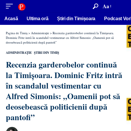
conținut
Aa
Acasă
Ultima oră
Știri din Timișoara
Podcast Vor
Pagina de Timiș
>
Administrație
>
Recenzia garderobelor continuă la Timișoara.
Dominic Fritz intră în scandalul vestimentar cu Alfred Simonis: „Oamenii pot să
deosebească politicienii după pantofi”
ADMINISTRAȚIE
ȘTIRI DIN TIMIȘ
Recenzia garderobelor continuă
la Timișoara. Dominic Fritz intră
în scandalul vestimentar cu
Alfred Simonis: „Oamenii pot să
deosebească politicienii după
pantofi”