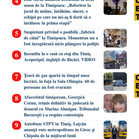
sezon de la Timișoara: „Referitor la
jocul de mâine, întâlnim, sincer, o
echipă pe care nu mi-aș fi dorit să o
întâlnesc în prima etapă”
Suspiciuni privind o posibilă „fabrică
de câini” la Timișoara. Momentan nu a
fost înregistrată nicio plângere la poliție
Incendiu la o casă cu etaj din Timiș.
Acoperișul, înghițit de flăcări. VIDEO
Țeavă de gaz spartă în timpul unor
lucrări, în față la Sala Olimpia. 60 de
persoane au fost evacuate
Afaceristul timișorean, Georgică
Cornu, trimis definitiv în judecată în
dosarul cu Marina Almășan. Tribunalul
București i-a respins contestația
Autobuze STPT în Timiș. Lațcău
anunță rute metropolitane în Giroc și
Chișoda de la mijlocul lunii