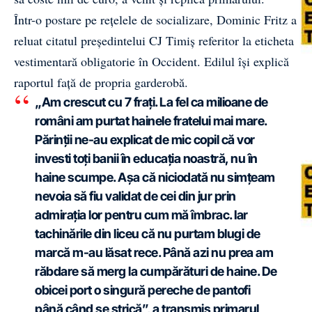
Într-o postare pe rețelele de socializare, Dominic Fritz a
reluat citatul președintelui CJ Timiș referitor la eticheta
vestimentară obligatorie în Occident. Edilul își explică
raportul față de propria garderobă.
„Am crescut cu 7 frați. La fel ca milioane de
români am purtat hainele fratelui mai mare.
Părinții ne-au explicat de mic copil că vor
investi toți banii în educația noastră, nu în
haine scumpe. Așa că niciodată nu simțeam
nevoia să fiu validat de cei din jur prin
admirația lor pentru cum mă îmbrac. Iar
tachinările din liceu că nu purtam blugi de
marcă m-au lăsat rece. Până azi nu prea am
răbdare să merg la cumpărături de haine. De
obicei port o singură pereche de pantofi
până când se strică”, a transmis primarul