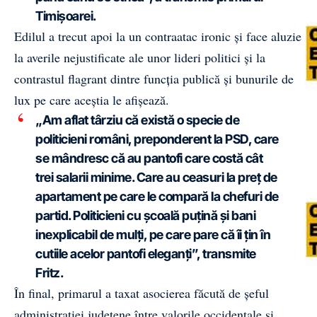
Timișoarei.
Edilul a trecut apoi la un contraatac ironic și face aluzie
la averile nejustificate ale unor lideri politici și la
contrastul flagrant dintre funcția publică și bunurile de
lux pe care aceștia le afișează.
„Am aflat târziu că există o specie de
politicieni români, preponderent la PSD, care
se mândresc că au pantofi care costă cât
trei salarii minime. Care au ceasuri la preț de
apartament pe care le compară la chefuri de
partid. Politicieni cu școală puțină și bani
inexplicabil de mulți, pe care pare că îi țin în
cutiile acelor pantofi eleganți”, transmite
Fritz.
În final, primarul a taxat asocierea făcută de șeful
administrației județene între valorile occidentale și