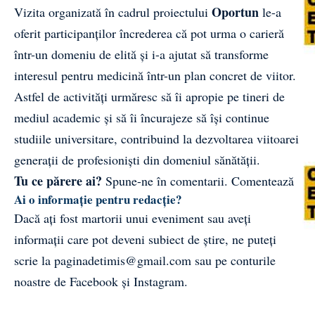
Oportun
Vizita organizată în cadrul proiectului
le-a
oferit participanților încrederea că pot urma o carieră
într-un domeniu de elită și i-a ajutat să transforme
interesul pentru medicină într-un plan concret de viitor.
Astfel de activități urmăresc să îi apropie pe tineri de
mediul academic și să îi încurajeze să își continue
studiile universitare, contribuind la dezvoltarea viitoarei
generații de profesioniști din domeniul sănătății.
Tu ce părere ai?
Spune-ne în comentarii.
Comentează
Ai o informație pentru redacție?
Dacă ați fost martorii unui eveniment sau aveți
informații care pot deveni subiect de știre, ne puteți
scrie la
paginadetimis@gmail.com
sau pe conturile
noastre de
Facebook
și
Instagram
.