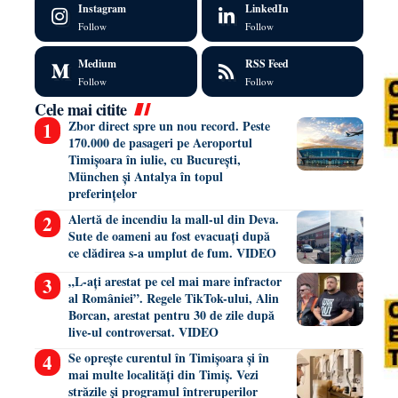
Instagram
LinkedIn
Follow
Follow
Medium
RSS Feed
Follow
Follow
Cele mai citite
Zbor direct spre un nou record. Peste
170.000 de pasageri pe Aeroportul
Timișoara în iulie, cu București,
München și Antalya în topul
preferințelor
Alertă de incendiu la mall-ul din Deva.
Sute de oameni au fost evacuați după
ce clădirea s-a umplut de fum. VIDEO
„L-ați arestat pe cel mai mare infractor
al României”. Regele TikTok-ului, Alin
Borcan, arestat pentru 30 de zile după
live-ul controversat. VIDEO
Se oprește curentul în Timișoara și în
mai multe localități din Timiș. Vezi
străzile și programul întreruperilor