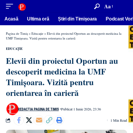
conținut
Aa
Acasă
Ultima oră
Știri din Timișoara
Podcast Vor
Pagina de Timiș
>
Educație
>
Elevii din proiectul Oportun au descoperit medicina la
UMF Timișoara. Vizită pentru orientarea în carieră
EDUCAȚIE
Elevii din proiectul Oportun au
descoperit medicina la UMF
Timișoara. Vizită pentru
orientarea în carieră
Publicat 1 Iunie 2026, 23:36
REDACȚIA PAGINA DE TIMIȘ
1 Min Read