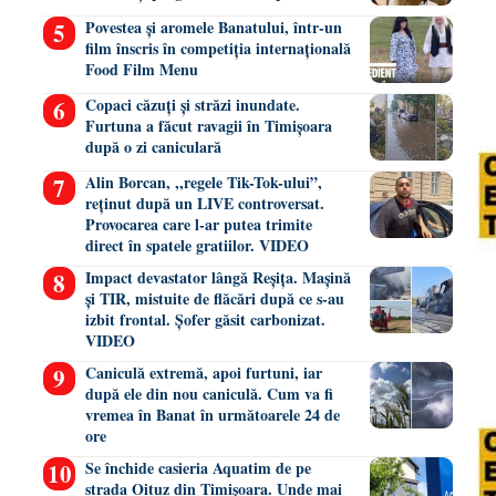
Povestea și aromele Banatului, într-un
film înscris în competiția internațională
Food Film Menu
Copaci căzuți și străzi inundate.
Furtuna a făcut ravagii în Timișoara
după o zi caniculară
Alin Borcan, ,,regele Tik-Tok-ului”,
reținut după un LIVE controversat.
Provocarea care l-ar putea trimite
direct în spatele gratiilor. VIDEO
Impact devastator lângă Reșița. Mașină
și TIR, mistuite de flăcări după ce s-au
izbit frontal. Șofer găsit carbonizat.
VIDEO
Caniculă extremă, apoi furtuni, iar
după ele din nou caniculă. Cum va fi
vremea în Banat în următoarele 24 de
ore
Se închide casieria Aquatim de pe
strada Oituz din Timișoara. Unde mai