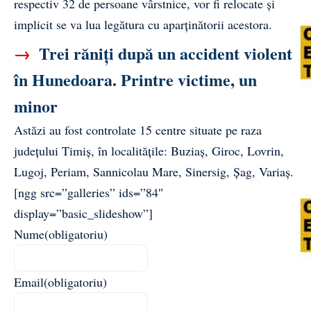
respectiv 32 de persoane vârstnice, vor fi relocate și
implicit se va lua legătura cu aparținătorii acestora.
→
Trei răniți după un accident violent
în Hunedoara. Printre victime, un
minor
Astăzi au fost controlate 15 centre situate pe raza
județului Timiș, în localitățile: Buziaș, Giroc, Lovrin,
Lugoj, Periam, Sannicolau Mare, Sinersig, Șag, Variaș.
[ngg src=”galleries” ids=”84″
display=”basic_slideshow”]
Nume
(obligatoriu)
Email
(obligatoriu)