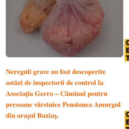
Nereguli grave au fost descoperite
astăzi de inspectorii de control la
Asociația Gerro – Căminul pentru
persoane vârstnice Pensiunea Amurgul
din orașul Buziaș.