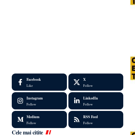
Facebook
X
Like
Follow
Instagram
LinkedIn
Follow
Follow
Medium
RSS Feed
Follow
Follow
Cele mai citite