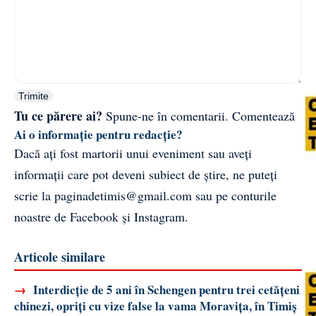
Trimite
Tu ce părere ai?
Spune-ne în comentarii.
Comentează
Ai o informație pentru redacție?
Dacă ați fost martorii unui eveniment sau aveți
informații care pot deveni subiect de știre, ne puteți
scrie la
paginadetimis@gmail.com
sau pe conturile
noastre de
Facebook
și
Instagram
.
Articole similare
→
Interdicție de 5 ani în Schengen pentru trei cetățeni
chinezi, opriți cu vize false la vama Moravița, în Timiș