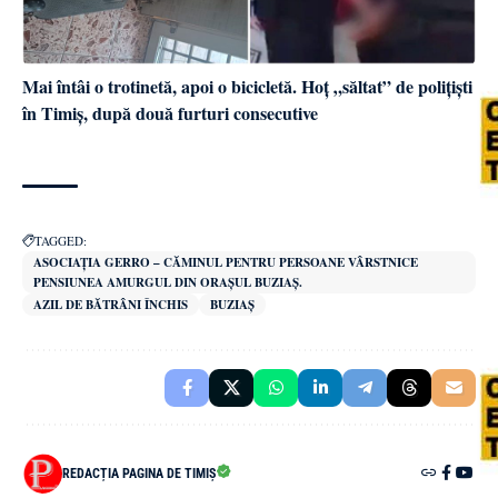
Mai întâi o trotinetă, apoi o bicicletă. Hoț „săltat” de polițiști
în Timiș, după două furturi consecutive
TAGGED:
ASOCIAȚIA GERRO – CĂMINUL PENTRU PERSOANE VÂRSTNICE
PENSIUNEA AMURGUL DIN ORAȘUL BUZIAȘ.
AZIL DE BĂTRÂNI ÎNCHIS
BUZIAȘ
REDACȚIA PAGINA DE TIMIȘ