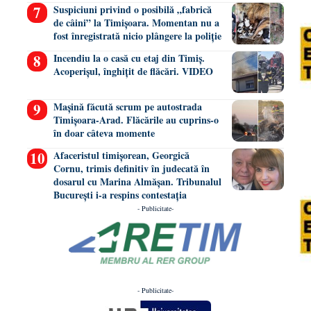
Suspiciuni privind o posibilă „fabrică
de câini” la Timișoara. Momentan nu a
fost înregistrată nicio plângere la poliție
Incendiu la o casă cu etaj din Timiș.
Acoperișul, înghițit de flăcări. VIDEO
Mașină făcută scrum pe autostrada
Timișoara-Arad. Flăcările au cuprins-o
în doar câteva momente
Afaceristul timișorean, Georgică
Cornu, trimis definitiv în judecată în
dosarul cu Marina Almășan. Tribunalul
București i-a respins contestația
- Publicitate-
- Publicitate-