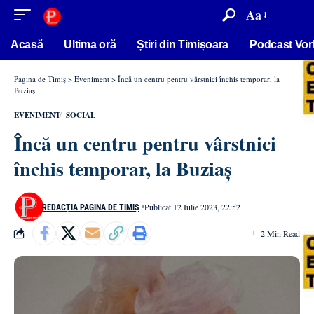
conținut
Aa
Acasă
Ultima oră
Știri din Timișoara
Podcast Vor
Pagina de Timiș
>
Eveniment
>
Încă un centru pentru vârstnici închis temporar, la
Buziaș
EVENIMENT
SOCIAL
Încă un centru pentru vârstnici
închis temporar, la Buziaș
Publicat 12 Iulie 2023, 22:52
REDACȚIA PAGINA DE TIMIȘ
2 Min Read