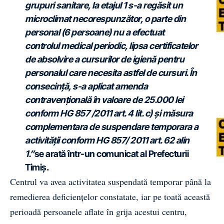
grupuri sanitare, la etajul 1 s-a regăsit un
microclimat necorespunzător, o parte din
personal (6 persoane) nu a efectuat
controlul medical periodic, lipsa certificatelor
de absolvire a cursurilor de igienă pentru
personalul care necesita astfel de cursuri. În
consecință, s-a aplicat amenda
contravențională în valoare de 25.000 lei
conform HG 857 /2011 art. 4 lit. c) și măsura
complementara de suspendare temporara a
activității conform HG 857/ 2011 art. 62 alin
1.”
se arată într-un comunicat al Prefecturii
Timiș.
Centrul va avea activitatea suspendată temporar până la
remedierea deficiențelor constatate, iar pe toată această
perioadă persoanele aflate în grija acestui centru,