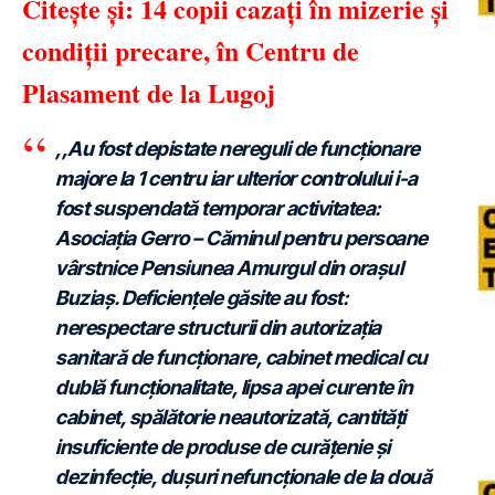
Citește și: 14 copii cazați în mizerie și
condiții precare, în Centru de
Plasament de la Lugoj
,,Au fost depistate nereguli de funcționare
majore la 1 centru iar ulterior controlului i-a
fost suspendată temporar activitatea:
Asociația Gerro – Căminul pentru persoane
vârstnice Pensiunea Amurgul din orașul
Buziaș. Deficiențele găsite au fost:
nerespectare structurii din autorizația
sanitară de funcționare, cabinet medical cu
dublă funcționalitate, lipsa apei curente în
cabinet, spălătorie neautorizată, cantități
insuficiente de produse de curățenie și
dezinfecție, dușuri nefuncționale de la două