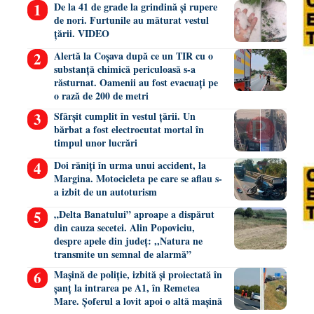
De la 41 de grade la grindină și rupere
de nori. Furtunile au măturat vestul
țării. VIDEO
Alertă la Coșava după ce un TIR cu o
substanță chimică periculoasă s-a
răsturnat. Oamenii au fost evacuați pe
o rază de 200 de metri
Sfârșit cumplit în vestul țării. Un
bărbat a fost electrocutat mortal în
timpul unor lucrări
Doi răniți în urma unui accident, la
Margina. Motocicleta pe care se aflau s-
a izbit de un autoturism
„Delta Banatului” aproape a dispărut
din cauza secetei. Alin Popoviciu,
despre apele din județ: ,,Natura ne
transmite un semnal de alarmă”
Mașină de poliție, izbită și proiectată în
șanț la intrarea pe A1, în Remetea
Mare. Șoferul a lovit apoi o altă mașină