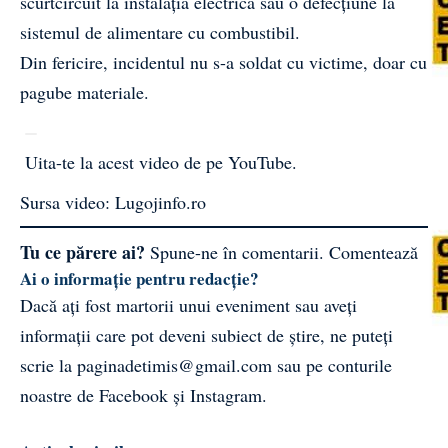
scurtcircuit la instalația electrică sau o defecțiune la
sistemul de alimentare cu combustibil.
Din fericire, incidentul nu s-a soldat cu victime, doar cu
pagube materiale.
Uita-te la acest video de pe YouTube
.
Sursa video:
Lugojinfo.ro
Tu ce părere ai?
Spune-ne în comentarii.
Comentează
Ai o informație pentru redacție?
Dacă ați fost martorii unui eveniment sau aveți
informații care pot deveni subiect de știre, ne puteți
scrie la
paginadetimis@gmail.com
sau pe conturile
noastre de
Facebook
și
Instagram
.