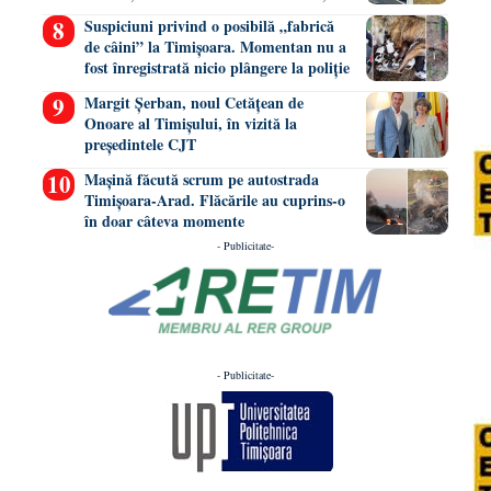
Suspiciuni privind o posibilă „fabrică
de câini” la Timișoara. Momentan nu a
fost înregistrată nicio plângere la poliție
Margit Șerban, noul Cetățean de
Onoare al Timișului, în vizită la
președintele CJT
Mașină făcută scrum pe autostrada
Timișoara-Arad. Flăcările au cuprins-o
în doar câteva momente
- Publicitate-
- Publicitate-