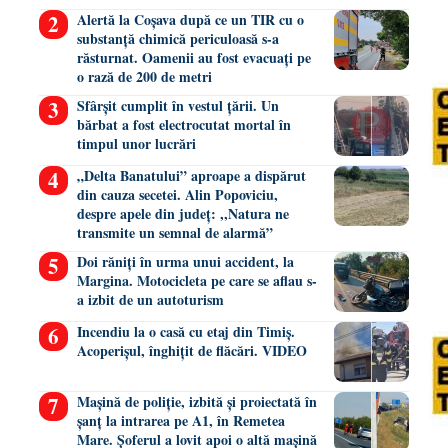
Alertă la Coșava după ce un TIR cu o
substanță chimică periculoasă s-a
răsturnat. Oamenii au fost evacuați pe
o rază de 200 de metri
Sfârșit cumplit în vestul țării. Un
bărbat a fost electrocutat mortal în
timpul unor lucrări
„Delta Banatului” aproape a dispărut
din cauza secetei. Alin Popoviciu,
despre apele din județ: ,,Natura ne
transmite un semnal de alarmă”
Doi răniți în urma unui accident, la
Margina. Motocicleta pe care se aflau s-
a izbit de un autoturism
Incendiu la o casă cu etaj din Timiș.
Acoperișul, înghițit de flăcări. VIDEO
Mașină de poliție, izbită și proiectată în
șanț la intrarea pe A1, în Remetea
Mare. Șoferul a lovit apoi o altă mașină