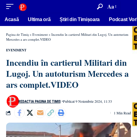
conținut
Aa
Acasă
Ultima oră
Știri din Timișoara
Podcast Vor
Pagina de Timiș
>
Eveniment
>
Incendiu în cartierul Militari din Lugoj. Un autoturism
Mercedes a ars complet.VIDEO
EVENIMENT
Incendiu în cartierul Militari din
Lugoj. Un autoturism Mercedes a
ars complet.VIDEO
Publicat 9 Noiembrie 2024, 11:33
REDACȚIA PAGINA DE TIMIȘ
1 Min Read