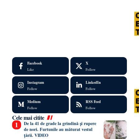
Facebook
X
Like
Follow
Instagram
LinkedIn
Follow
Follow
Medium
RSS Feed
Follow
Follow
Cele mai citite
De la 41 de grade la grindină și rupere
de nori. Furtunile au măturat vestul
țării. VIDEO