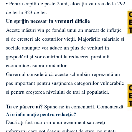
• Pentru copiii de peste 2 ani, alocația va urca de la 292
de lei la 323 de lei.
Un sprijin necesar în vremuri dificile
Aceste măsuri vin pe fondul unui an marcat de inflație
și de creșteri ale costurilor vieții. Majorările salariale și
sociale anunțate vor aduce un plus de venituri în
gospodării și vor contribui la reducerea presiunii
economice asupra românilor.
Guvernul consideră că aceste schimbări reprezintă un
pas important pentru susținerea categoriilor vulnerabile
și pentru creșterea nivelului de trai al populației.
Tu ce părere ai?
Spune-ne în comentarii.
Comentează
Ai o informație pentru redacție?
Dacă ați fost martorii unui eveniment sau aveți
informații care pot deveni subiect de știre, ne puteți