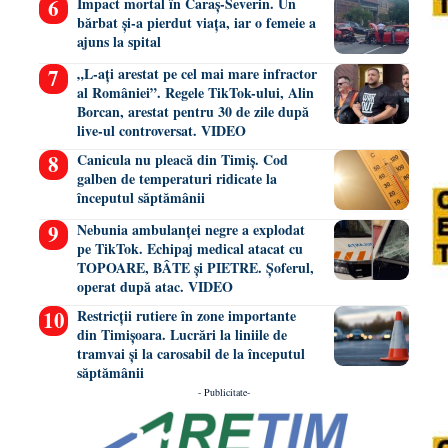
Impact mortal în Caraș-Severin. Un
bărbat și-a pierdut viața, iar o femeie a
ajuns la spital
„L-ați arestat pe cel mai mare infractor
al României”. Regele TikTok-ului, Alin
Borcan, arestat pentru 30 de zile după
live-ul controversat. VIDEO
Canicula nu pleacă din Timiș. Cod
galben de temperaturi ridicate la
începutul săptămânii
Nebunia ambulanței negre a explodat
pe TikTok. Echipaj medical atacat cu
TOPOARE, BÂTE și PIETRE. Șoferul,
operat după atac. VIDEO
Restricții rutiere în zone importante
din Timișoara. Lucrări la liniile de
tramvai și la carosabil de la începutul
săptămânii
- Publicitate-