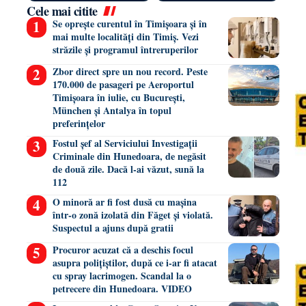
Cele mai citite
Se oprește curentul în Timișoara și în
mai multe localități din Timiș. Vezi
străzile și programul întreruperilor
Zbor direct spre un nou record. Peste
170.000 de pasageri pe Aeroportul
Timișoara în iulie, cu București,
München și Antalya în topul
preferințelor
Fostul șef al Serviciului Investigații
Criminale din Hunedoara, de negăsit
de două zile. Dacă l-ai văzut, sună la
112
O minoră ar fi fost dusă cu mașina
într-o zonă izolată din Făget și violată.
Suspectul a ajuns după gratii
Procuror acuzat că a deschis focul
asupra polițiștilor, după ce i-ar fi atacat
cu spray lacrimogen. Scandal la o
petrecere din Hunedoara. VIDEO