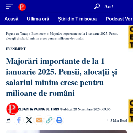
conținut
Aa
Acasă
Ultima oră
Știri din Timișoara
Podcast Vor
Pagina de Timiș
>
Eveniment
>
Majorări importante de la 1 ianuarie 2025. Pensii,
alocații și salariul minim cresc pentru milioane de români
EVENIMENT
Majorări importante de la 1
ianuarie 2025. Pensii, alocații și
salariul minim cresc pentru
milioane de români
Publicat 28 Noiembrie 2024, 09:06
REDACȚIA PAGINA DE TIMIȘ
3 Min Read