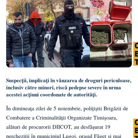
Suspecții, implicați în vânzarea de droguri periculoase,
inclusiv către minori, riscă pedepse severe în urma
acestei acțiuni coordonate de autorități.
În dimineața zilei de 5 noiembrie, polițiștii Brigăzii de
Combatere a Criminalității Organizate Timișoara,
alături de procurorii DIICOT, au desfășurat 19
percheziții în municipiul Lugoj, orașul Făget și mai