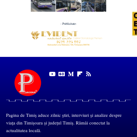
- Publicitate-
Pagina de Timiș aduce zilnic știri, interviuri și analize despre
viața din Timișoara și județul Timiș. Rămâi conectat la
actualitatea locală.