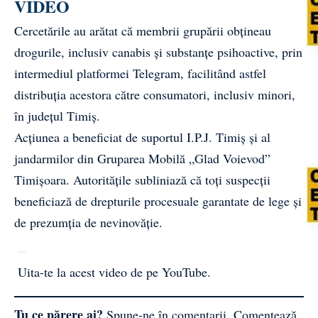
VIDEO
Cercetările au arătat că membrii grupării obțineau
drogurile, inclusiv canabis și substanțe psihoactive, prin
intermediul platformei Telegram, facilitând astfel
distribuția acestora către consumatori, inclusiv minori,
în județul Timiș.
Acțiunea a beneficiat de suportul I.P.J. Timiș și al
jandarmilor din Gruparea Mobilă „Glad Voievod”
Timișoara. Autoritățile subliniază că toți suspecții
beneficiază de drepturile procesuale garantate de lege și
de prezumția de nevinovăție.
Uita-te la acest video de pe YouTube
.
Tu ce părere ai?
Spune-ne în comentarii.
Comentează