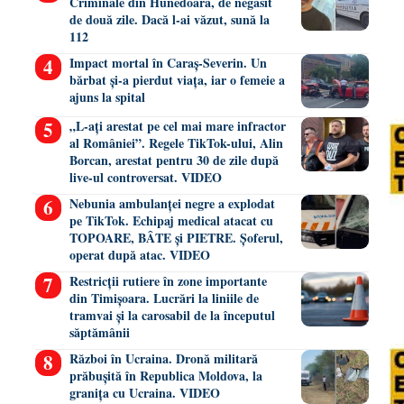
Criminale din Hunedoara, de negăsit
de două zile. Dacă l-ai văzut, sună la
112
Impact mortal în Caraș-Severin. Un
bărbat și-a pierdut viața, iar o femeie a
ajuns la spital
„L-ați arestat pe cel mai mare infractor
al României”. Regele TikTok-ului, Alin
Borcan, arestat pentru 30 de zile după
live-ul controversat. VIDEO
Nebunia ambulanței negre a explodat
pe TikTok. Echipaj medical atacat cu
TOPOARE, BÂTE și PIETRE. Șoferul,
operat după atac. VIDEO
Restricții rutiere în zone importante
din Timișoara. Lucrări la liniile de
tramvai și la carosabil de la începutul
săptămânii
Război în Ucraina. Dronă militară
prăbușită în Republica Moldova, la
granița cu Ucraina. VIDEO