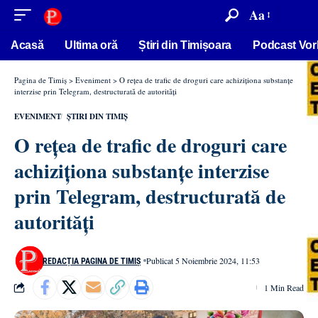
conținut
Aa
Acasă
Ultima oră
Știri din Timișoara
Podcast Vor
Pagina de Timiș
>
Eveniment
>
O rețea de trafic de droguri care achiziționa substanțe
interzise prin Telegram, destructurată de autorități
EVENIMENT
ȘTIRI DIN TIMIȘ
O rețea de trafic de droguri care
achiziționa substanțe interzise
prin Telegram, destructurată de
autorități
Publicat 5 Noiembrie 2024, 11:53
REDACȚIA PAGINA DE TIMIȘ
1 Min Read