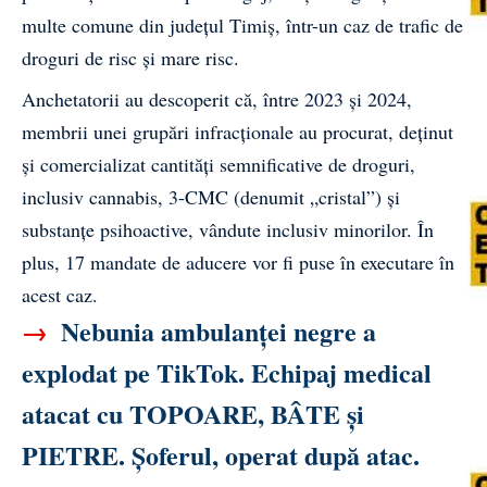
multe comune din județul Timiș, într-un caz de trafic de
droguri de risc și mare risc.
Anchetatorii au descoperit că, între 2023 și 2024,
membrii unei grupări infracționale au procurat, deținut
și comercializat cantități semnificative de droguri,
inclusiv cannabis, 3-CMC (denumit „cristal”) și
substanțe psihoactive, vândute inclusiv minorilor. În
plus, 17 mandate de aducere vor fi puse în executare în
acest caz.
→
Nebunia ambulanței negre a
explodat pe TikTok. Echipaj medical
atacat cu TOPOARE, BÂTE și
PIETRE. Șoferul, operat după atac.