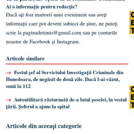
Ai o informație pentru redacție?
Dacă ați fost martorii unui eveniment sau aveți
informații care pot deveni subiect de știre, ne puteți
scrie la
paginadetimis@gmail.com
sau pe conturile
noastre de
Facebook
și
Instagram
.
Articole similare
→
Fostul șef al Serviciului Investigații Criminale din
Hunedoara, de negăsit de două zile. Dacă l-ai văzut,
sună la 112
→
Autoutilitară răsturnată de-a latul șoselei, în vestul
țării. Șoferul a ajuns la spital
Articole din aceeași categorie