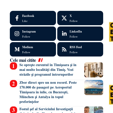
Facebook
X
Like
Follow
Instagram
LinkedIn
Follow
Follow
Medium
RSS Feed
Follow
Follow
Cele mai citite
Se oprește curentul în Timișoara și în
mai multe localități din Timiș. Vezi
străzile și programul întreruperilor
Zbor direct spre un nou record. Peste
170.000 de pasageri pe Aeroportul
Timișoara în iulie, cu București,
München și Antalya în topul
preferințelor
Fostul șef al Serviciului Investigații