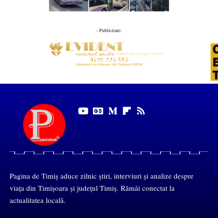
- Publicitate-
Pagina de Timiș aduce zilnic știri, interviuri și analize despre
viața din Timișoara și județul Timiș. Rămâi conectat la
actualitatea locală.