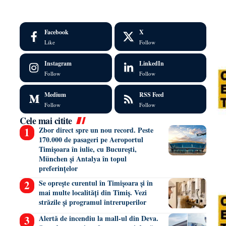
Facebook
X
Like
Follow
Instagram
LinkedIn
Follow
Follow
Medium
RSS Feed
Follow
Follow
Cele mai citite
Zbor direct spre un nou record. Peste
170.000 de pasageri pe Aeroportul
Timișoara în iulie, cu București,
München și Antalya în topul
preferințelor
Se oprește curentul în Timișoara și în
mai multe localități din Timiș. Vezi
străzile și programul întreruperilor
Alertă de incendiu la mall-ul din Deva.