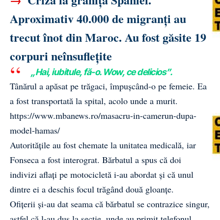
Aproximativ 40.000 de migranți au
trecut înot din Maroc. Au fost găsite 19
corpuri neînsuflețite
„Hai, iubitule, fă-o. Wow, ce delicios”.
Tânărul a apăsat pe trăgaci, împușcând-o pe femeie. Ea
a fost transportată la spital, acolo unde a murit.
https://www.mbanews.ro/masacru-in-camerun-dupa-
model-hamas/
Autoritățile au fost chemate la unitatea medicală, iar
Fonseca a fost interograt. Bărbatul a spus că doi
indivizi aflați pe motocicletă i-au abordat și că unul
dintre ei a deschis focul trăgând două gloanțe.
Ofițerii și-au dat seama că bărbatul se contrazice singur,
astfel că l-au dus la secție, unde au primit telefonul