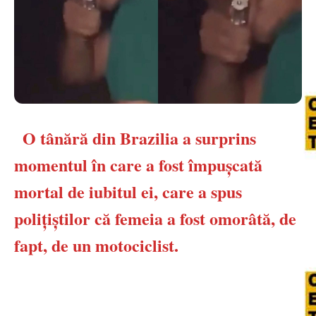
O tânără din Brazilia a surprins
momentul în care a fost împușcată
mortal de iubitul ei, care a spus
polițiștilor că femeia a fost omorâtă, de
fapt, de un motociclist.