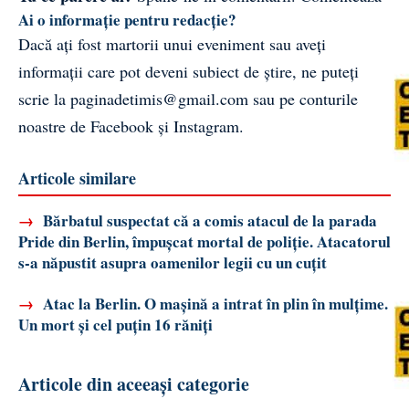
Ai o informație pentru redacție?
Dacă ați fost martorii unui eveniment sau aveți
informații care pot deveni subiect de știre, ne puteți
scrie la
paginadetimis@gmail.com
sau pe conturile
noastre de
Facebook
și
Instagram
.
Articole similare
→
Bărbatul suspectat că a comis atacul de la parada
Pride din Berlin, împușcat mortal de poliție. Atacatorul
s-a năpustit asupra oamenilor legii cu un cuțit
→
Atac la Berlin. O mașină a intrat în plin în mulțime.
Un mort și cel puțin 16 răniți
Articole din aceeași categorie