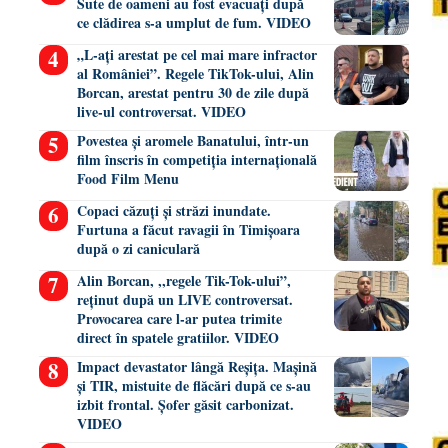
Sute de oameni au fost evacuați după
ce clădirea s-a umplut de fum. VIDEO
„L-ați arestat pe cel mai mare infractor
al României”. Regele TikTok-ului, Alin
Borcan, arestat pentru 30 de zile după
live-ul controversat. VIDEO
Povestea și aromele Banatului, într-un
film înscris în competiția internațională
Food Film Menu
Copaci căzuți și străzi inundate.
Furtuna a făcut ravagii în Timișoara
după o zi caniculară
Alin Borcan, ,,regele Tik-Tok-ului”,
reținut după un LIVE controversat.
Provocarea care l-ar putea trimite
direct în spatele gratiilor. VIDEO
Impact devastator lângă Reșița. Mașină
și TIR, mistuite de flăcări după ce s-au
izbit frontal. Șofer găsit carbonizat.
VIDEO