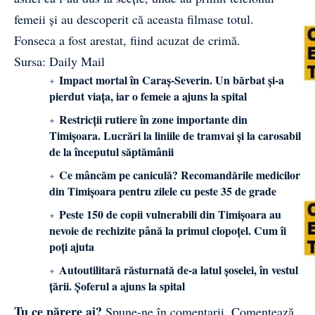
femeii și au descoperit că aceasta filmase totul.
Fonseca a fost arestat, fiind acuzat de crimă.
Sursa: Daily Mail
Impact mortal în Caraș-Severin. Un bărbat și-a
pierdut viața, iar o femeie a ajuns la spital
Restricții rutiere în zone importante din
Timișoara. Lucrări la liniile de tramvai și la carosabil
de la începutul săptămânii
Ce mâncăm pe caniculă? Recomandările medicilor
din Timișoara pentru zilele cu peste 35 de grade
Peste 150 de copii vulnerabili din Timișoara au
nevoie de rechizite până la primul clopoțel. Cum îi
poți ajuta
Autoutilitară răsturnată de-a latul șoselei, în vestul
țării. Șoferul a ajuns la spital
Tu ce părere ai?
Spune-ne în comentarii.
Comentează