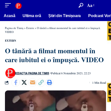
conținut
Aa
Acasă
Ultima oră
Știri din Timișoara
Podcast Vor
Pagina de Timiș
>
Extern
>
O tânără a filmat momentul în care iubitul ei o împușcă.
VIDEO
EXTERN
O tânără a filmat momentul în
care iubitul ei o împușcă. VIDEO
Publicat 6 Noiembrie 2023, 22:23
REDACȚIA PAGINA DE TIMIȘ
1 Min Read