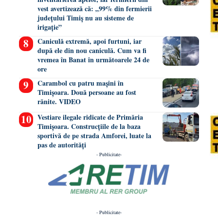
vest avertizează că: „99% din fermierii
județului Timiș nu au sisteme de
irigație”
Caniculă extremă, apoi furtuni, iar
după ele din nou caniculă. Cum va fi
vremea în Banat în următoarele 24 de
ore
Carambol cu patru mașini în
Timișoara. Două persoane au fost
rănite. VIDEO
Vestiare ilegale ridicate de Primăria
Timișoara. Construcțiile de la baza
sportivă de pe strada Amforei, luate la
pas de autorități
- Publicitate-
- Publicitate-