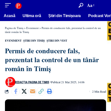
conținut
Aa
Acasă
Ultima oră
Știri din Timișoara
Podcast Vor
Pagina de Timiș
>
Eveniment
>
Permis de conducere fals, prezentat la control de un
tânăr român în Timiș
EVENIMENT
ȘTIRI DIN TIMIȘ
ȘTIRI DIN VEST
Permis de conducere fals,
prezentat la control de un tânăr
român în Timiș
Publicat 21 Mai 2025, 14:06
REDACȚIA PAGINA DE TIMIȘ
2 Min Read