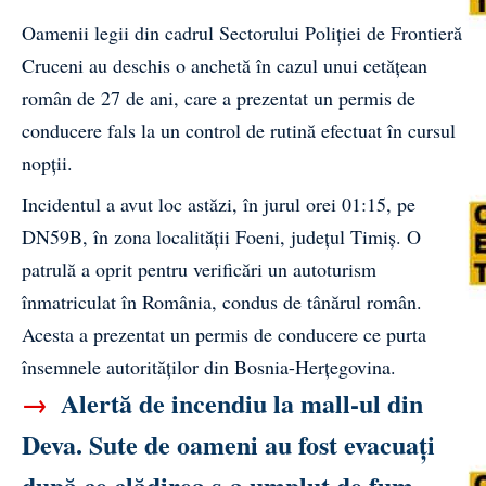
Oamenii legii din cadrul Sectorului
Poliției de Frontieră
Cruceni au deschis o anchetă în cazul unui cetățean
român de 27 de ani, care a prezentat un permis de
conducere fals la un control de rutină efectuat în cursul
nopții.
Incidentul a avut loc astăzi, în jurul orei 01:15, pe
DN59B, în zona localității Foeni, județul Timiș. O
patrulă a oprit pentru verificări un autoturism
înmatriculat în România, condus de tânărul român.
Acesta a prezentat un permis de conducere ce purta
însemnele autorităților din Bosnia-Herțegovina.
→
Alertă de incendiu la mall-ul din
Deva. Sute de oameni au fost evacuați
după ce clădirea s-a umplut de fum.