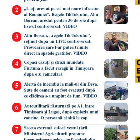
„L-ați arestat pe cel mai mare infractor
al României”. Regele TikTok-ului, Alin
Borcan, arestat pentru 30 de zile după
live-ul controversat. VIDEO
Alin Borcan, ,,regele Tik-Tok-ului”,
reținut după un LIVE controversat.
Provocarea care l-ar putea trimite
direct în spatele gratiilor. VIDEO
Copaci căzuți și străzi inundate.
Furtuna a făcut ravagii în Timișoara
după o zi caniculară
Alertă de incendiu la mall-ul din Deva.
Sute de oameni au fost evacuați după
ce clădirea s-a umplut de fum. VIDEO
Autoutilitară răsturnată pe A1, între
Timișoara și Lugoj, după explozia unui
cauciuc. O persoană rănită la cap
Seceta extremă sufocă vestul țării.
Ministerul Agriculturii propune
inventarierea apelor, iar fermierii din