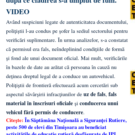
VIDEO
Având suspiciuni legate de autenticitatea documentului,
polițiștii l-au condus pe șofer la sediul sectorului pentru
verificări suplimentare. În urma analizelor, s-a constatat
că permisul era fals, neîndeplinind condițiile de formă
și fond ale unui document oficial. Mai mult, verificările
în bazele de date au arătat că persoana în cauză nu
deținea dreptul legal de a conduce un autovehicul.
Polițiștii de frontieră efectuează acum cercetări sub
uz de fals
fals
aspectul săvârșirii infracțiunilor de
,
material în înscrisuri oficiale
conducerea unui
și
vehicul fără permis de conducere
.
Citește:
În Săptămâna Națională a Siguranței Rutiere,
peste 500 de elevi din Timișoara au beneficiat
activitățile de educație rutieră desfășurate de IPJ