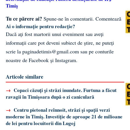
Timiș
Tu ce părere ai?
Spune-ne în comentarii.
Comentează
Ai o informație pentru redacție?
Dacă ați fost martorii unui eveniment sau aveți
informații care pot deveni subiect de știre, ne puteți
scrie la
paginadetimis@gmail.com
sau pe conturile
noastre de
Facebook
și
Instagram
.
Articole similare
→
Copaci căzuți și străzi inundate. Furtuna a făcut
ravagii în Timișoara după o zi caniculară
→
Centru pietonal reînnoit, străzi și spații verzi
moderne în Timiș. Investiție de aproape 21 de milioane
de lei pentru locuitorii din Lugoj