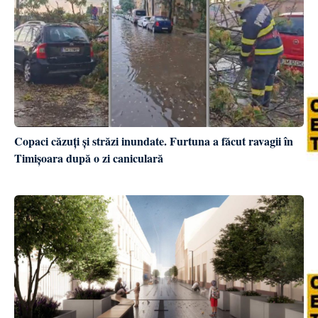
Copaci căzuți și străzi inundate. Furtuna a făcut ravagii în
Timișoara după o zi caniculară