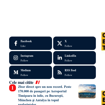
Facebook
X
Like
Follow
Instagram
LinkedIn
Follow
Follow
Medium
RSS Feed
Follow
Follow
Cele mai citite
Zbor direct spre un nou record. Peste
170.000 de pasageri pe Aeroportul
Timișoara în iulie, cu București,
München și Antalya în topul
preferințelor