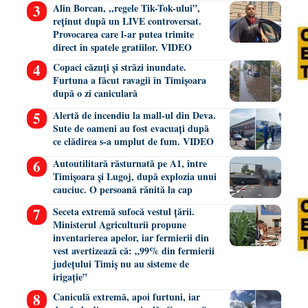
Alin Borcan, ,,regele Tik-Tok-ului”,
reținut după un LIVE controversat.
Provocarea care l-ar putea trimite
direct în spatele gratiilor. VIDEO
Copaci căzuți și străzi inundate.
Furtuna a făcut ravagii în Timișoara
după o zi caniculară
Alertă de incendiu la mall-ul din Deva.
Sute de oameni au fost evacuați după
ce clădirea s-a umplut de fum. VIDEO
Autoutilitară răsturnată pe A1, între
Timișoara și Lugoj, după explozia unui
cauciuc. O persoană rănită la cap
Seceta extremă sufocă vestul țării.
Ministerul Agriculturii propune
inventarierea apelor, iar fermierii din
vest avertizează că: „99% din fermierii
județului Timiș nu au sisteme de
irigație”
Caniculă extremă, apoi furtuni, iar