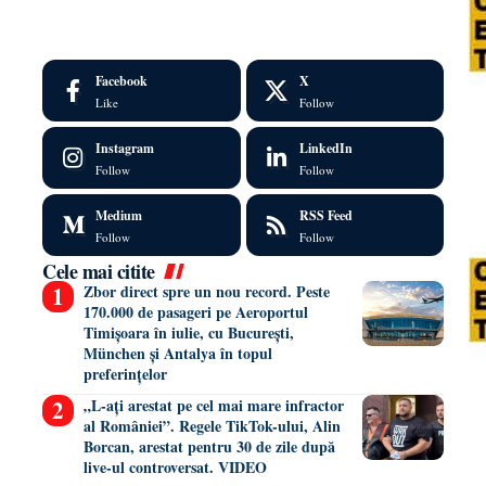
Facebook
X
Like
Follow
Instagram
LinkedIn
Follow
Follow
Medium
RSS Feed
Follow
Follow
Cele mai citite
Zbor direct spre un nou record. Peste
170.000 de pasageri pe Aeroportul
Timișoara în iulie, cu București,
München și Antalya în topul
preferințelor
„L-ați arestat pe cel mai mare infractor
al României”. Regele TikTok-ului, Alin
Borcan, arestat pentru 30 de zile după
live-ul controversat. VIDEO