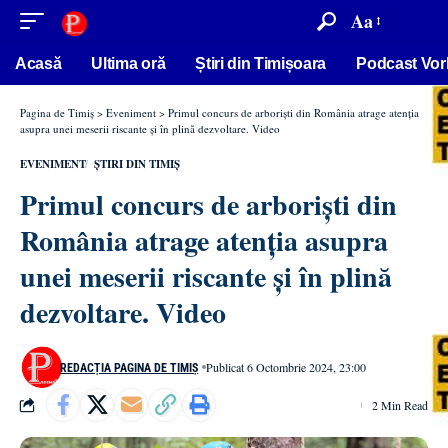
conținut
Aa
Acasă
Ultima oră
Știri din Timișoara
Podcast Vor
Pagina de Timiș
>
Eveniment
>
Primul concurs de arboriști din România atrage atenția
asupra unei meserii riscante și în plină dezvoltare. Video
EVENIMENT
ȘTIRI DIN TIMIȘ
Primul concurs de arboriști din
România atrage atenția asupra
unei meserii riscante și în plină
dezvoltare. Video
Publicat 6 Octombrie 2024, 23:00
REDACȚIA PAGINA DE TIMIȘ
2 Min Read