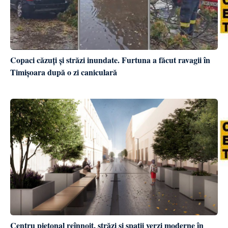
Copaci căzuți și străzi inundate. Furtuna a făcut ravagii în
Timișoara după o zi caniculară
Centru pietonal reînnoit, străzi și spații verzi moderne în