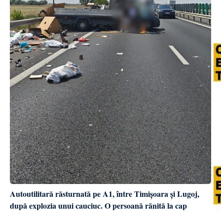
Autoutilitară răsturnată pe A1, între Timișoara și Lugoj,
după explozia unui cauciuc. O persoană rănită la cap