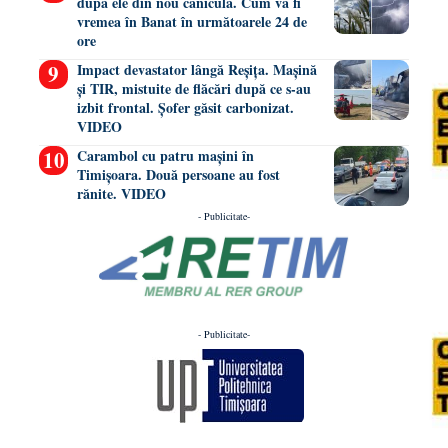
după ele din nou caniculă. Cum va fi
vremea în Banat în următoarele 24 de
ore
Impact devastator lângă Reșița. Mașină
și TIR, mistuite de flăcări după ce s-au
izbit frontal. Șofer găsit carbonizat.
VIDEO
Carambol cu patru mașini în
Timișoara. Două persoane au fost
rănite. VIDEO
- Publicitate-
- Publicitate-