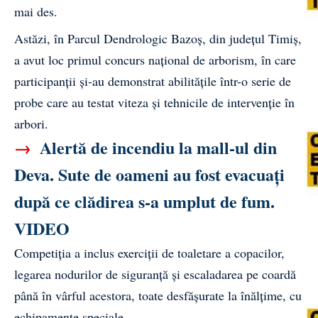
mai des.
Astăzi, în Parcul Dendrologic Bazoș, din județul Timiș,
a avut loc primul concurs național de arborism, în care
participanții și-au demonstrat abilitățile într-o serie de
probe care au testat viteza și tehnicile de intervenție în
arbori.
→
Alertă de incendiu la mall-ul din
Deva. Sute de oameni au fost evacuați
după ce clădirea s-a umplut de fum.
VIDEO
Competiția a inclus exerciții de toaletare a copacilor,
legarea nodurilor de siguranță și escaladarea pe coardă
până în vârful acestora, toate desfășurate la înălțime, cu
echipamente speciale.