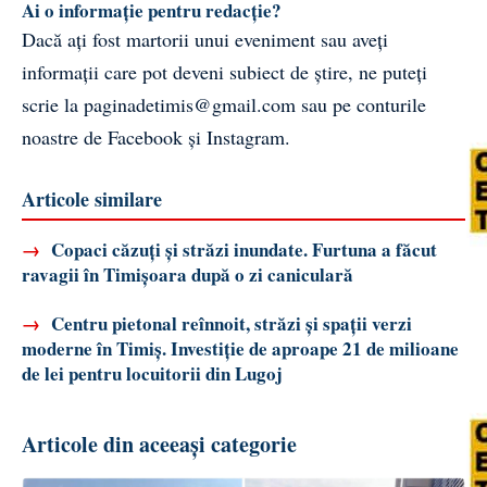
Ai o informație pentru redacție?
Dacă ați fost martorii unui eveniment sau aveți
informații care pot deveni subiect de știre, ne puteți
scrie la
paginadetimis@gmail.com
sau pe conturile
noastre de
Facebook
și
Instagram
.
Articole similare
→
Copaci căzuți și străzi inundate. Furtuna a făcut
ravagii în Timișoara după o zi caniculară
→
Centru pietonal reînnoit, străzi și spații verzi
moderne în Timiș. Investiție de aproape 21 de milioane
de lei pentru locuitorii din Lugoj
Articole din aceeași categorie