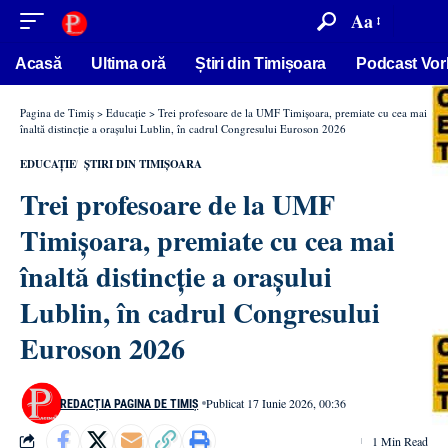
conținut
Aa
Acasă
Ultima oră
Știri din Timișoara
Podcast Vor
Pagina de Timiș
>
Educație
>
Trei profesoare de la UMF Timișoara, premiate cu cea mai
înaltă distincție a orașului Lublin, în cadrul Congresului Euroson 2026
EDUCAȚIE
ȘTIRI DIN TIMIȘOARA
Trei profesoare de la UMF
Timișoara, premiate cu cea mai
înaltă distincție a orașului
Lublin, în cadrul Congresului
Euroson 2026
Publicat 17 Iunie 2026, 00:36
REDACȚIA PAGINA DE TIMIȘ
1 Min Read