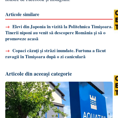
Articole similare
→
Elevi din Japonia în vizită la Politehnica Timișoara.
Tinerii niponi au venit să descopere România și să o
promoveze acasă
→
Copaci căzuți și străzi inundate. Furtuna a făcut
ravagii în Timișoara după o zi caniculară
Articole din aceeași categorie