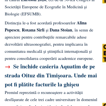
Societății Europene de Ecografie în Medicină și
Biologie (EFSUMB).
Alina
Distincția le-a fost acordată profesoarelor
Popescu
Roxana Sirli
Dana Stoian
,
și
, în semn de
apreciere pentru contribuțiile remarcabile aduse
dezvoltării ultrasonografiei, pentru implicarea în
comunitatea medicală și științifică internațională și
pentru consolidarea cooperării academice europene.
→
Se închide casieria Aquatim de pe
strada Oituz din Timișoara. Unde mai
pot fi plătite facturile la ghișeu
Premiul reprezintă o recunoaștere a activității
desfășurate de cele trei cadre universitare în domeniul