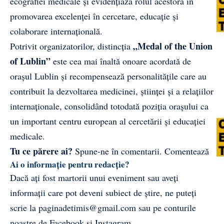
ecografiei medicale și evidențiază rolul acestora în
promovarea excelenței în cercetare, educație și
colaborare internațională.
„Medal of the Union
Potrivit organizatorilor, distincția
of Lublin”
este cea mai înaltă onoare acordată de
orașul Lublin și recompensează personalitățile care au
contribuit la dezvoltarea medicinei, științei și a relațiilor
internaționale, consolidând totodată poziția orașului ca
un important centru european al cercetării și educației
medicale.
Tu ce părere ai?
Spune-ne în comentarii.
Comentează
Ai o informație pentru redacție?
Dacă ați fost martorii unui eveniment sau aveți
informații care pot deveni subiect de știre, ne puteți
scrie la
paginadetimis@gmail.com
sau pe conturile
noastre de
Facebook
și
Instagram
.