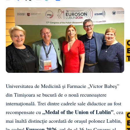
Universitatea de Medicină și Farmacie „Victor Babeș”
din Timișoara se bucură de o nouă recunoaștere
internațională. Trei dintre cadrele sale didactice au fost
„Medal of the Union of Lublin”
recompensate cu
, cea
mai înaltă distincție acordată de orașul polonez Lublin,
Euroson 2026
în cadrul
, cel de-al 36-lea Congres al