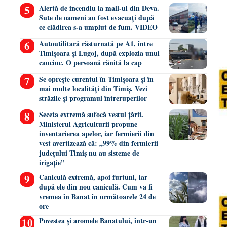
Alertă de incendiu la mall-ul din Deva.
Sute de oameni au fost evacuați după
ce clădirea s-a umplut de fum. VIDEO
Autoutilitară răsturnată pe A1, între
Timișoara și Lugoj, după explozia unui
cauciuc. O persoană rănită la cap
Se oprește curentul în Timișoara și în
mai multe localități din Timiș. Vezi
străzile și programul întreruperilor
Seceta extremă sufocă vestul țării.
Ministerul Agriculturii propune
inventarierea apelor, iar fermierii din
vest avertizează că: „99% din fermierii
județului Timiș nu au sisteme de
irigație”
Caniculă extremă, apoi furtuni, iar
după ele din nou caniculă. Cum va fi
vremea în Banat în următoarele 24 de
ore
Povestea și aromele Banatului, într-un