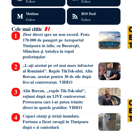
Follow
Follow
Medium
RSS Feed
Follow
Follow
Cele mai citite
Zbor direct spre un nou record. Peste
170.000 de pasageri pe Aeroportul
Timișoara în iulie, cu București,
München și Antalya în topul
preferințelor
„L-ați arestat pe cel mai mare infractor
al României”. Regele TikTok-ului, Alin
Borcan, arestat pentru 30 de zile după
live-ul controversat. VIDEO
Alin Borcan, ,,regele Tik-Tok-ului”,
reținut după un LIVE controversat.
Provocarea care l-ar putea trimite
direct în spatele gratiilor. VIDEO
Copaci căzuți și străzi inundate.
Furtuna a făcut ravagii în Timișoara
după o zi caniculară