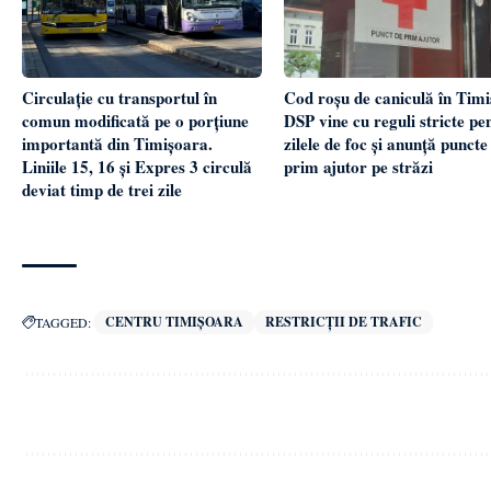
Cod roșu de caniculă în Timi
Circulație cu transportul în
DSP vine cu reguli stricte pe
comun modificată pe o porțiune
zilele de foc și anunță puncte
importantă din Timișoara.
prim ajutor pe străzi
Liniile 15, 16 și Expres 3 circulă
deviat timp de trei zile
CENTRU TIMIȘOARA
RESTRICȚII DE TRAFIC
TAGGED: