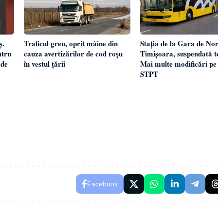
Traficul greu, oprit mâine din
Stația de la Gara de Nor
ș.
cauza avertizărilor de cod roșu
Timișoara, suspendată 
ntru
în vestul țării
Mai multe modificări pe 
 de
STPT
Facebook