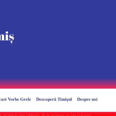
cast Vorbe Grele
Descoperă Timișul
Despre noi
n față la Sala Olimpia. 60 de persoane au fost evacuate