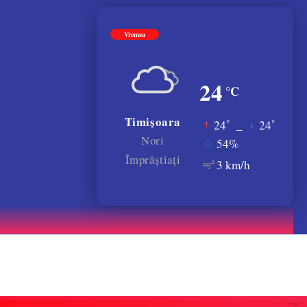
Vremea
24
°C
Timișoara
°
°
24
_
24
Nori
54%
Împrăștiați
3 km/h