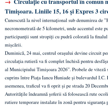
→
Circulație cu transportul în comun m
Timișoara. Liniile 15, 16 și Expres 3 circ
Cunoscută la nivel internațional sub denumirea de ”H
necronometrată de 5 kilometri, unde accentul este pus
participanții sunt stropiți cu pudră colorată la final
mișcării.
Duminică, 24 mai, centrul orașului devine circuit pen
circulația rutieră va fi complet închisă pentru desf
al Municipiului Timișoara 2026”. Probele de viteză 
cuprins între Piața Iancu Huniade și bulevardul I.C. 
asemenea, traficul va fi oprit și pe strada 20 Decemb
Autoritățile îndeamnă șoferii să folosească rute ocol
rutiere temporare instalate în zonă pentru siguranța p