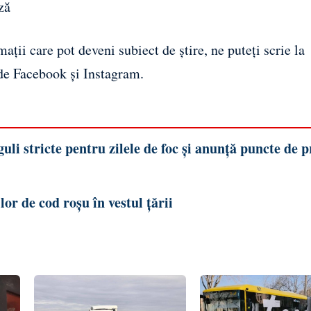
ză
ații care pot deveni subiect de știre, ne puteți scrie la
 de
Facebook
și
Instagram
.
li stricte pentru zilele de foc și anunță puncte de 
or de cod roșu în vestul țării