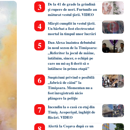
De la 41 de grade la grindină
și rupere de nori. Furtunile au
măturat vestul țării. VIDEO
Sfârșit cumplit în vestul țării.
Un bărbat a fost electrocutat
mortal în timpul unor lucrări
Dan Alexa înaintea debutului
în noul sezon de la Timișoara:
„Referitor la jocul de mâine,
întâlnim, sincer, o echipă pe
care nu mi-aș fi dorit să o
întâlnesc în prima etapă”
Suspiciuni privind o posibilă
„fabrică de câini” la
Timișoara. Momentan nu a
fost înregistrată nicio
plângere la poliție
Incendiu la o casă cu etaj din
Timiș. Acoperișul, înghițit de
flăcări. VIDEO
Alertă la Coșava după ce un