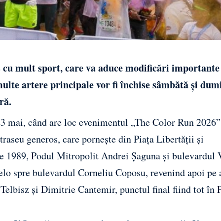
 cu mult sport, care va aduce modificări importante
multe artere principale vor fi închise sâmbătă și dum
ră.
, 23 mai, când are loc evenimentul „The Color Run 2026”.
n traseu generos, care pornește din Piața Libertății și
e 1989, Podul Mitropolit Andrei Șaguna și bulevardul 
elo spre bulevardul Corneliu Coposu, revenind apoi pe 
Telbisz și Dimitrie Cantemir, punctul final fiind tot în 