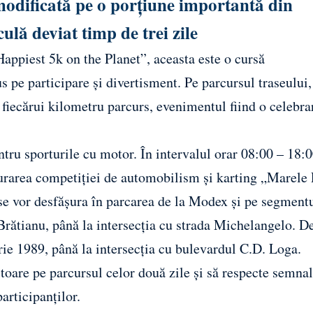
odificată pe o porțiune importantă din
ulă deviat timp de trei zile
appiest 5k on the Planet”, aceasta este o cursă
 pe participare și divertisment. Pe parcursul traseului,
ul fiecărui kilometru parcurs, evenimentul fiind o celebra
tru sporturile cu motor. În intervalul orar 08:00 – 18:0
ășurarea competiției de automobilism și karting „Marele
se vor desfășura în parcarea de la Modex și pe segment
Brătianu, până la intersecția cu strada Michelangelo. D
rie 1989, până la intersecția cu bulevardul C.D. Loga.
itoare pe parcursul celor două zile și să respecte semnal
articipanților.