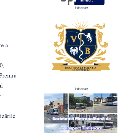
- Publicitate-
re a
0,
 Premiu
ul
- Publicitate-
e
izările