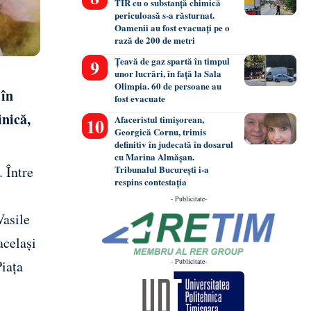
TIR cu o substanță chimică
periculoasă s-a răsturnat.
Oamenii au fost evacuați pe o
rază de 200 de metri
Țeavă de gaz spartă în timpul
unor lucrări, în față la Sala
Olimpia. 60 de persoane au
 în
fost evacuate
inică,
Afaceristul timișorean,
Georgică Cornu, trimis
definitiv în judecată în dosarul
cu Marina Almășan.
 Între
Tribunalul București i-a
respins contestația
- Publicitate-
Vasile
același
- Publicitate-
Piața