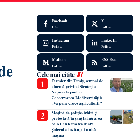
Facebook
X
Like
Follow
Instagram
LinkedIn
i
Follow
Follow
Medium
RSS Feed
 de
Follow
Follow
Cele mai citite
Fermier din Timiș, semnal de
alarmă privind Strategia
Națională pentru
Conservarea Biodiversității:
„Va pune cruce agriculturii”
Mașină de poliție, izbită și
proiectată în șanț la intrarea
pe A1, în Remetea Mare.
Șoferul a lovit apoi o altă
mașină