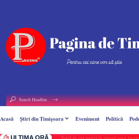
conținut
Acasă
Știri din Timișoara
Eveniment
Politică
Pod
ULTIMA ORĂ
Țeavă de gaz spartă în timpul unor lucrări, î