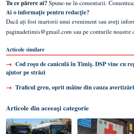
Tu ce părere ai?
Spune-ne în comentarii.
Comentea
Ai o informație pentru redacție?
Dacă ați fost martorii unui eveniment sau aveți inform
paginadetimis@gmail.com
sau pe conturile noastre
Articole similare
→
Cod roșu de caniculă în Timiș. DSP vine cu regu
ajutor pe străzi
→
Traficul greu, oprit mâine din cauza avertizăril
Articole din aceeași categorie