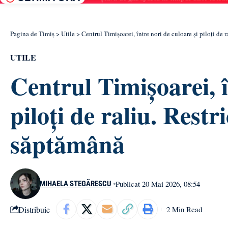
Pagina de Timiș
>
Utile
>
Centrul Timișoarei, între nori de culoare și piloți de ra
UTILE
Centrul Timișoarei, î
piloți de raliu. Restri
săptămână
Publicat 20 Mai 2026, 08:54
MIHAELA STEGĂRESCU
Distribuie
2 Min Read