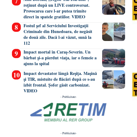
reținut după un LIVE controversat.
Provocarea care l-ar putea trimite
direct în spatele gratiilor. VIDEO
Fostul șef al Serviciului Investigații
Criminale din Hunedoara, de negăsit
de două zile. Dacă l-ai văzut, sună la
112
Impact mortal în Caraș-Severin. Un
bărbat și-a pierdut viața, iar o femeie a
ajuns la spital
Impact devastator lângă Reșița. Mașină
și TIR, mistuite de flăcări după ce s-au
izbit frontal. Șofer găsit carbonizat.
VIDEO
- Publicitate-
- Publicitate-