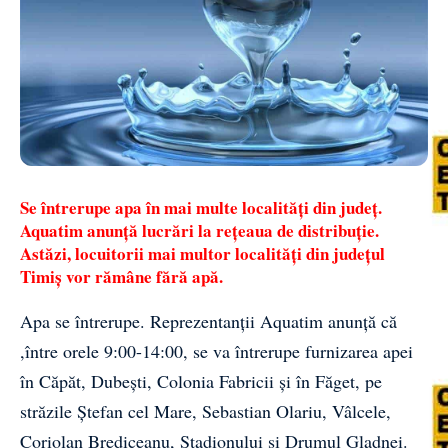
Se întrerupe apa în mai multe localități din județ.
Aquatim anunță lucrări la rețeaua de distribuție.
Astăzi, locuitorii mai multor localități din județul
Timiș vor rămâne fără apă.
Apa
se întrerupe. Reprezentanții
Aquatim
anunță că
,între orele 9:00-14:00, se va întrerupe furnizarea apei
în Căpăt, Dubești, Colonia Fabricii și în Făget, pe
străzile Ștefan cel Mare, Sebastian Olariu, Vâlcele,
Coriolan Brediceanu, Stadionului și Drumul Gladnei.