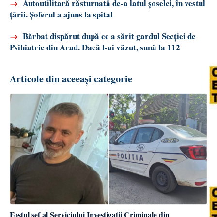
→
Autoutilitară răsturnată de-a latul șoselei, în vestul
țării. Șoferul a ajuns la spital
→
Bărbat dispărut după ce a sărit gardul Secției de
Psihiatrie din Arad. Dacă l-ai văzut, sună la 112
Articole din aceeași categorie
Fostul șef al Serviciului Investigații Criminale din