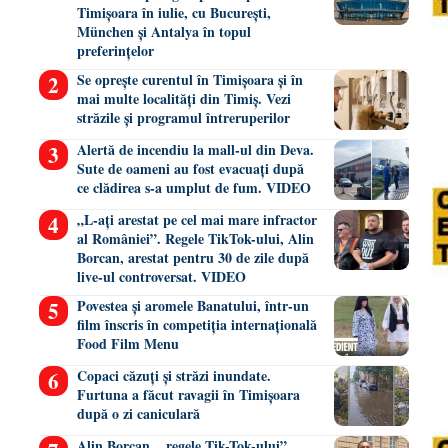
Timișoara în iulie, cu București,
München și Antalya în topul
preferințelor
Se oprește curentul în Timișoara și în
mai multe localități din Timiș. Vezi
străzile și programul întreruperilor
Alertă de incendiu la mall-ul din Deva.
Sute de oameni au fost evacuați după
ce clădirea s-a umplut de fum. VIDEO
„L-ați arestat pe cel mai mare infractor
al României”. Regele TikTok-ului, Alin
Borcan, arestat pentru 30 de zile după
live-ul controversat. VIDEO
Povestea și aromele Banatului, într-un
film înscris în competiția internațională
Food Film Menu
Copaci căzuți și străzi inundate.
Furtuna a făcut ravagii în Timișoara
după o zi caniculară
Alin Borcan, ,,regele Tik-Tok-ului”,