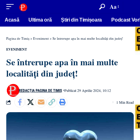
conținut
Aa
Acasă
Ultima oră
Știri din Timișoara
Podcast Vor
Pagina de Timiș
>
Eveniment
>
Se întrerupe apa în mai multe localități din județ!
EVENIMENT
Se întrerupe apa în mai multe
localități din județ!
Publicat 29 Aprilie 2024, 10:12
REDACȚIA PAGINA DE TIMIȘ
1 Min Read