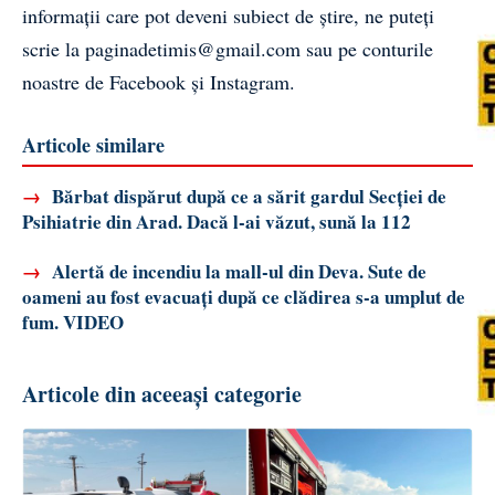
informații care pot deveni subiect de știre, ne puteți
scrie la
paginadetimis@gmail.com
sau pe conturile
noastre de
Facebook
și
Instagram
.
Articole similare
→
Bărbat dispărut după ce a sărit gardul Secției de
Psihiatrie din Arad. Dacă l-ai văzut, sună la 112
→
Alertă de incendiu la mall-ul din Deva. Sute de
oameni au fost evacuați după ce clădirea s-a umplut de
fum. VIDEO
Articole din aceeași categorie