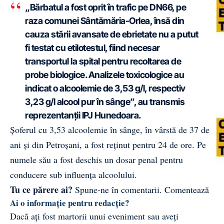
„Bărbatul a fost oprit în trafic pe DN66, pe
raza comunei Sântămăria-Orlea, însă din
cauza stării avansate de ebrietate nu a putut
fi testat cu etilotestul, fiind necesar
transportul la spital pentru recoltarea de
probe biologice. Analizele toxicologice au
indicat o alcoolemie de 3,53 g/l, respectiv
3,23 g/l alcool pur în sânge”, au transmis
reprezentanții IPJ Hunedoara.
Șoferul cu 3,53 alcoolemie în sânge, în vârstă de 37 de
ani și din Petroșani, a fost reținut pentru 24 de ore. Pe
numele său a fost deschis un dosar penal pentru
conducere sub influența alcoolului.
Tu ce părere ai?
Spune-ne în comentarii.
Comentează
Ai o informație pentru redacție?
Dacă ați fost martorii unui eveniment sau aveți