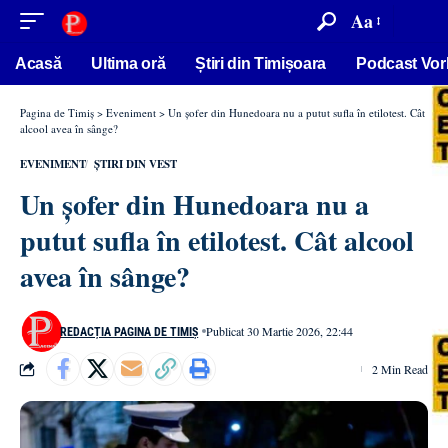
conținut
Aa
Acasă
Ultima oră
Știri din Timișoara
Podcast Vor
Pagina de Timiș
>
Eveniment
>
Un șofer din Hunedoara nu a putut sufla în etilotest. Cât
alcool avea în sânge?
EVENIMENT
ȘTIRI DIN VEST
Un șofer din Hunedoara nu a
putut sufla în etilotest. Cât alcool
avea în sânge?
Publicat 30 Martie 2026, 22:44
REDACȚIA PAGINA DE TIMIȘ
2 Min Read