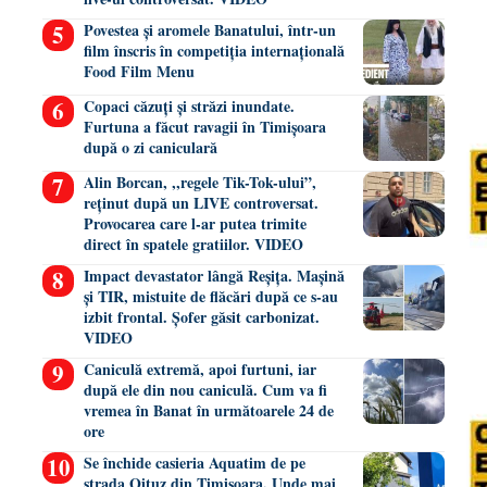
Povestea și aromele Banatului, într-un
film înscris în competiția internațională
Food Film Menu
Copaci căzuți și străzi inundate.
Furtuna a făcut ravagii în Timișoara
după o zi caniculară
Alin Borcan, ,,regele Tik-Tok-ului”,
reținut după un LIVE controversat.
Provocarea care l-ar putea trimite
direct în spatele gratiilor. VIDEO
Impact devastator lângă Reșița. Mașină
și TIR, mistuite de flăcări după ce s-au
izbit frontal. Șofer găsit carbonizat.
VIDEO
Caniculă extremă, apoi furtuni, iar
după ele din nou caniculă. Cum va fi
vremea în Banat în următoarele 24 de
ore
Se închide casieria Aquatim de pe
strada Oituz din Timișoara. Unde mai