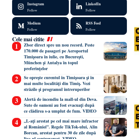
Instagram
LinkedIn
Follow
Follow
Medium
RSS Feed
Follow
Follow
Cele mai citite
Zbor direct spre un nou record. Peste
170.000 de pasageri pe Aeroportul
Timișoara în iulie, cu București,
München și Antalya în topul
preferințelor
Se oprește curentul în Timișoara și în
mai multe localități din Timiș. Vezi
străzile și programul întreruperilor
Alertă de incendiu la mall-ul din Deva.
Sute de oameni au fost evacuați după
ce clădirea s-a umplut de fum. VIDEO
„L-ați arestat pe cel mai mare infractor
al României”. Regele TikTok-ului, Alin
Borcan, arestat pentru 30 de zile după
live-ul controversat. VIDEO