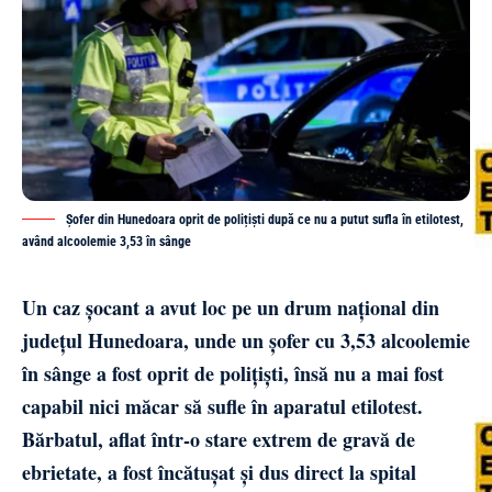
Șofer din Hunedoara oprit de polițiști după ce nu a putut sufla în etilotest,
având alcoolemie 3,53 în sânge
Un caz șocant a avut loc pe un drum național din
județul Hunedoara, unde un șofer cu 3,53 alcoolemie
în sânge a fost oprit de polițiști, însă nu a mai fost
capabil nici măcar să sufle în aparatul etilotest.
Bărbatul, aflat într-o stare extrem de gravă de
ebrietate, a fost încătușat și dus direct la spital