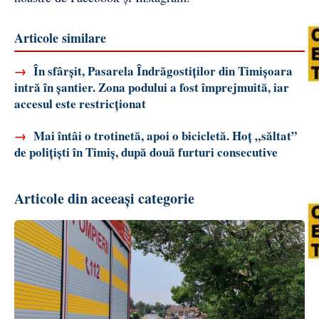
Articole similare
→
În sfârșit, Pasarela Îndrăgostiților din Timișoara
intră în șantier. Zona podului a fost împrejmuită, iar
accesul este restricționat
→
Mai întâi o trotinetă, apoi o bicicletă. Hoț „săltat”
de polițiști în Timiș, după două furturi consecutive
Articole din aceeași categorie