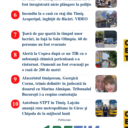
fost înregistrată nicio plângere la poliție
Incendiu la o casă cu etaj din Timiș.
Acoperișul, înghițit de flăcări. VIDEO
Țeavă de gaz spartă în timpul unor
lucrări, în față la Sala Olimpia. 60 de
persoane au fost evacuate
Alertă la Coșava după ce un TIR cu o
substanță chimică periculoasă s-a
răsturnat. Oamenii au fost evacuați pe
o rază de 200 de metri
Afaceristul timișorean, Georgică
Cornu, trimis definitiv în judecată în
dosarul cu Marina Almășan. Tribunalul
București i-a respins contestația
Autobuze STPT în Timiș. Lațcău
anunță rute metropolitane în Giroc și
Chișoda de la mijlocul lunii
- Publicitate-