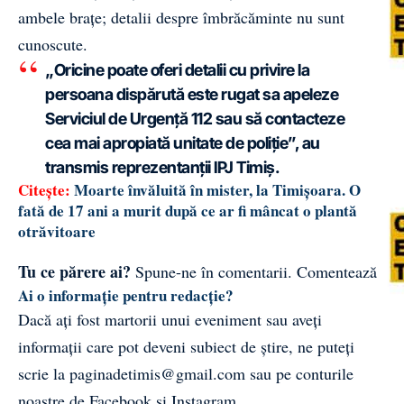
ambele brațe; detalii despre îmbrăcăminte nu sunt
cunoscute.
„Oricine poate oferi detalii cu privire la
persoana dispărută este rugat sa apeleze
Serviciul de Urgenţă 112 sau să contacteze
cea mai apropiată unitate de poliţie”, au
transmis reprezentanții IPJ Timiș.
Citește:
Moarte învăluită în mister, la Timișoara. O
fată de 17 ani a murit după ce ar fi mâncat o plantă
otrăvitoare
Tu ce părere ai?
Spune-ne în comentarii.
Comentează
Ai o informație pentru redacție?
Dacă ați fost martorii unui eveniment sau aveți
informații care pot deveni subiect de știre, ne puteți
scrie la
paginadetimis@gmail.com
sau pe conturile
noastre de
Facebook
și
Instagram
.