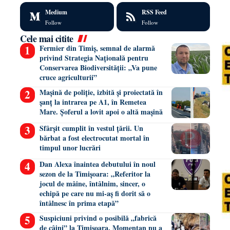
Medium
RSS Feed
Follow
Follow
Cele mai citite
Fermier din Timiș, semnal de alarmă
privind Strategia Națională pentru
Conservarea Biodiversității: „Va pune
cruce agriculturii”
Mașină de poliție, izbită și proiectată în
șanț la intrarea pe A1, în Remetea
Mare. Șoferul a lovit apoi o altă mașină
Sfârșit cumplit în vestul țării. Un
bărbat a fost electrocutat mortal în
timpul unor lucrări
Dan Alexa înaintea debutului în noul
sezon de la Timișoara: „Referitor la
jocul de mâine, întâlnim, sincer, o
echipă pe care nu mi-aș fi dorit să o
întâlnesc în prima etapă”
Suspiciuni privind o posibilă „fabrică
de câini” la Timișoara. Momentan nu a