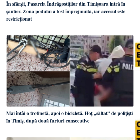
În sfârșit, Pasarela Îndrăgostiților din Timișoara intră în
șantier. Zona podului a fost împrejmuită, iar accesul este
restricționat
Mai întâi o trotinetă, apoi o bicicletă. Hoț „săltat” de polițiști
în Timiș, după două furturi consecutive