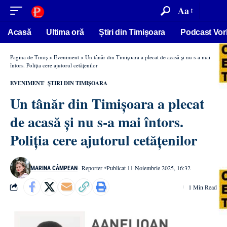
conținut
Aa
Acasă
Ultima oră
Știri din Timișoara
Podcast Vor
Pagina de Timiș
>
Eveniment
>
Un tânăr din Timișoara a plecat de acasă și nu s-a mai
întors. Poliția cere ajutorul cetățenilor
EVENIMENT
ȘTIRI DIN TIMIȘOARA
Un tânăr din Timișoara a plecat
de acasă și nu s-a mai întors.
Poliția cere ajutorul cetățenilor
- Reporter
Publicat 11 Noiembrie 2025, 16:32
MARINA CÂMPEAN
1 Min Read