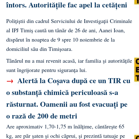
întors. Autoritățile fac apel la cetățeni
Polițiștii din cadrul Serviciului de Investigații Criminale
al IPJ Timiș caută un tânăr de 26 de ani, Aanei Ioan,
dispărut în noaptea de 9 spre 10 noiembrie de la
domiciliul său din Timișoara.
Tânărul nu a mai revenit acasă, iar familia și autoritățile
sunt îngrijorate pentru siguranța lui.
→
Alertă la Coșava după ce un TIR cu
o substanță chimică periculoasă s-a
răsturnat. Oamenii au fost evacuați pe
o rază de 200 de metri
Are aproximativ 1,70-1,75 m înălțime, cântărește 65
kg, are păr șaten și ochi căprui, și prezintă tatuaje pe