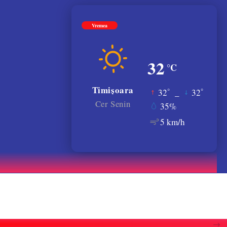
Vremea
32
°C
Timișoara
°
°
32
_
32
Cer Senin
35%
5 km/h
atele gratiilor. VIDEO