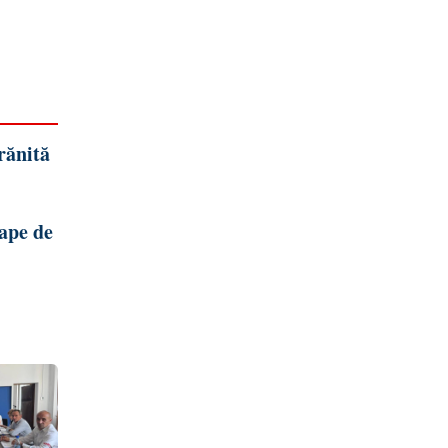
rănită
oape de