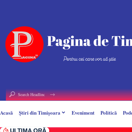
conținut
Acasă
Știri din Timișoara
Eveniment
Politică
Pod
ULTIMA ORĂ
Alin Borcan, ,,regele Tik-Tok-ului”, reținut 