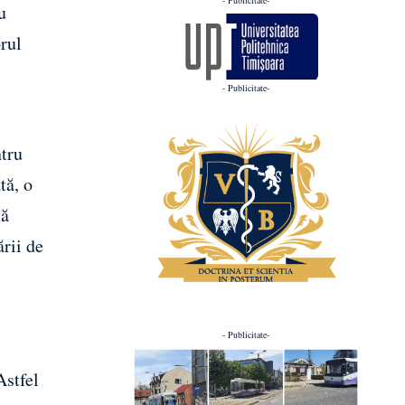
u
rul
- Publicitate-
ntru
tă, o
mă
rii de
- Publicitate-
Astfel