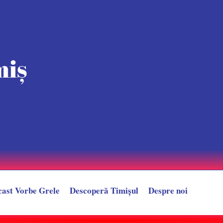
cast Vorbe Grele
Descoperă Timișul
Despre noi
după un LIVE controversat. Provocarea care l-ar putea trimite direct în sp