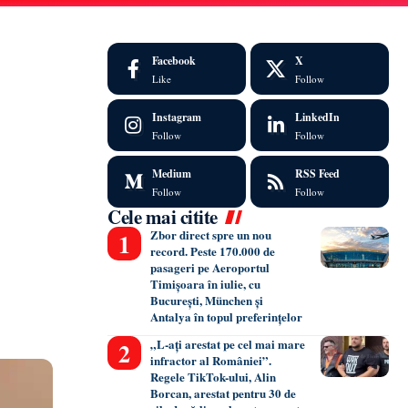
Facebook
X
Like
Follow
Instagram
LinkedIn
Follow
Follow
Medium
RSS Feed
Follow
Follow
Cele mai citite
Zbor direct spre un nou
record. Peste 170.000 de
pasageri pe Aeroportul
Timișoara în iulie, cu
București, München și
Antalya în topul preferințelor
„L-ați arestat pe cel mai mare
infractor al României”.
Regele TikTok-ului, Alin
Borcan, arestat pentru 30 de