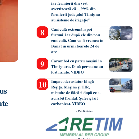
iar fermierii din vest
avertizează că: „99% din
fermierii județului Timiș nu
au sisteme de irigație”
Caniculă extremă, apoi
furtuni, iar după ele din nou
caniculă. Cum va fi vremea în
Banat în următoarele 24 de
ore
Carambol cu patru mașini în
Timișoara. Două persoane au
fost rănite. VIDEO
Impact devastator lângă
Reșița. Mașină și TIR,
ius
mistuite de flăcări după ce s-
au izbit frontal. Șofer găsit
ate
carbonizat. VIDEO
- Publicitate-
- Publicitate-