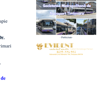
apie
Dr.
- Publicitate-
rimari
,
 de