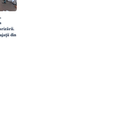
,
a
arizării.
jații din