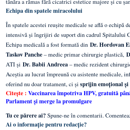
tânăra a rămas fără cicatrici estetice majore și cu șa
Echipa din spatele miracolului
În spatele acestei reușite medicale se află o echipă de
intensivă și îngrijiri de suport din cadrul
Spitalului 
Dr. Hordovan E
Echipa medicală a fost formată din
Taskov Panche
D
– medic primar chirurgie plastică,
Dr. Babii Andreea
ATI și
– medic rezident chirurgie
Aceștia au lucrat împreună cu asistente medicale, inf
sprijin emoțional ș
oferind nu doar tratament, ci și
Citește
:
Vaccinarea împotriva HPV, gratuită până 
Parlament și merge la promulgare
Tu ce părere ai?
Spune-ne în comentarii.
Comentea
Ai o informație pentru redacție?