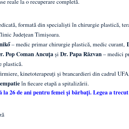
nse reale la o recuperare completă.
dicată, formată din specialiști în chirurgie plastică, ter
Clinic Județean Timișoara.
nikő
– medic primar chirurgie plastică, medic curant,
r. Pop Coman Ancuța
Dr. Papa Răzvan
și
– medici p
 plastică.
irmiere, kinetoterapeuți și brancardieri din cadrul UFA
i empatie
în fiecare etapă a spitalizării.
la 26 de ani pentru femei și bărbați. Legea a trecut
ză