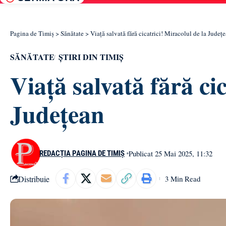
Pagina de Timiș
>
Sănătate
>
Viață salvată fără cicatrici! Miracolul de la Județ
SĂNĂTATE
ȘTIRI DIN TIMIȘ
Viață salvată fără ci
Județean
Publicat 25 Mai 2025, 11:32
REDACȚIA PAGINA DE TIMIȘ
Distribuie
3 Min Read