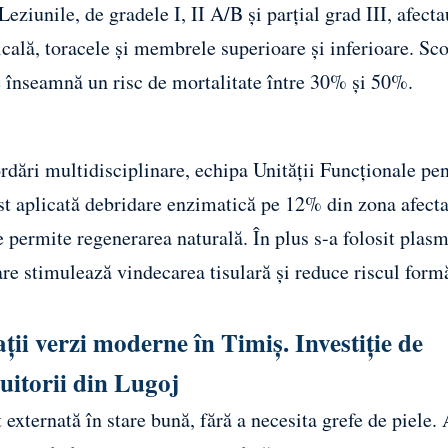
eziunile, de gradele I, II A/B și parțial grad III, afecta
cală, toracele și membrele superioare și inferioare. Sco
ce înseamnă un risc de mortalitate între 30% și 50%.
rdări multidisciplinare, echipa Unității Funcționale pe
st aplicată debridare enzimatică pe 12% din zona afecta
 permite regenerarea naturală. În plus s-a folosit plas
re stimulează vindecarea tisulară și reduce riscul formă
ații verzi moderne în Timiș. Investiție de
uitorii din Lugoj
 externată în stare bună, fără a necesita grefe de piele. 