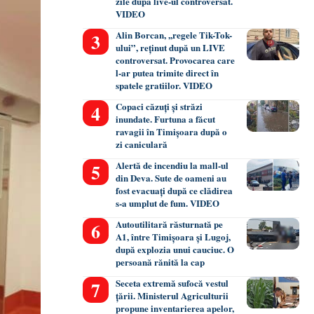
zile după live-ul controversat.
VIDEO
Alin Borcan, ,,regele Tik-Tok-
ului”, reținut după un LIVE
controversat. Provocarea care
l-ar putea trimite direct în
spatele gratiilor. VIDEO
Copaci căzuți și străzi
inundate. Furtuna a făcut
ravagii în Timișoara după o
zi caniculară
Alertă de incendiu la mall-ul
din Deva. Sute de oameni au
fost evacuați după ce clădirea
s-a umplut de fum. VIDEO
Autoutilitară răsturnată pe
A1, între Timișoara și Lugoj,
după explozia unui cauciuc. O
persoană rănită la cap
Seceta extremă sufocă vestul
țării. Ministerul Agriculturii
propune inventarierea apelor,