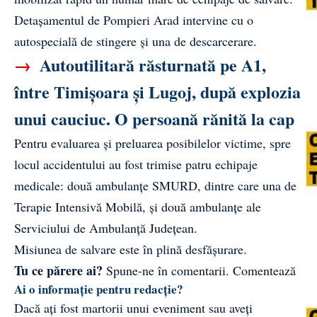
Detașamentul de Pompieri Arad intervine cu o
autospecială de stingere și una de descarcerare.
→
Autoutilitară răsturnată pe A1,
între Timișoara și Lugoj, după explozia
unui cauciuc. O persoană rănită la cap
Pentru evaluarea și preluarea posibilelor victime, spre
locul accidentului au fost trimise patru echipaje
medicale: două ambulanțe SMURD, dintre care una de
Terapie Intensivă Mobilă, și două ambulanțe ale
Serviciului de Ambulanță Județean.
Misiunea de salvare este în plină desfășurare.
Tu ce părere ai?
Spune-ne în comentarii.
Comentează
Ai o informație pentru redacție?
Dacă ați fost martorii unui eveniment sau aveți