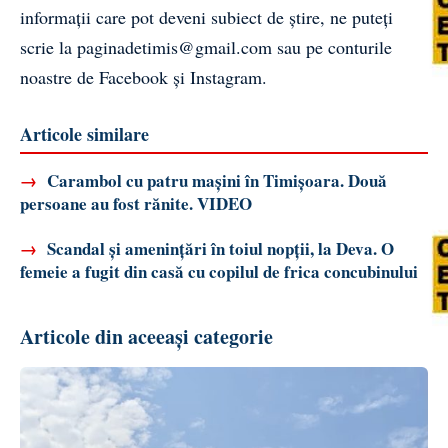
informații care pot deveni subiect de știre, ne puteți
scrie la
paginadetimis@gmail.com
sau pe conturile
noastre de
Facebook
și
Instagram
.
Articole similare
→
Carambol cu patru mașini în Timișoara. Două
persoane au fost rănite. VIDEO
→
Scandal și amenințări în toiul nopții, la Deva. O
femeie a fugit din casă cu copilul de frica concubinului
Articole din aceeași categorie