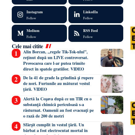
Instagram
LinkedIn
Follow
Follow
Medium
RSS Feed
Follow
Follow
Cele mai citite
Alin Borcan, ,,regele Tik-Tok-ului”,
reținut după un LIVE controversat.
Provocarea care l-ar putea trimite
direct în spatele gratiilor. VIDEO
De la 41 de grade la grindină și rupere
de nori. Furtunile au măturat vestul
țării. VIDEO
Alertă la Coșava după ce un TIR cu o
substanță chimică periculoasă s-a
răsturnat. Oamenii au fost evacuați pe
o rază de 200 de metri
Sfârșit cumplit în vestul țării. Un
bărbat a fost electrocutat mortal în