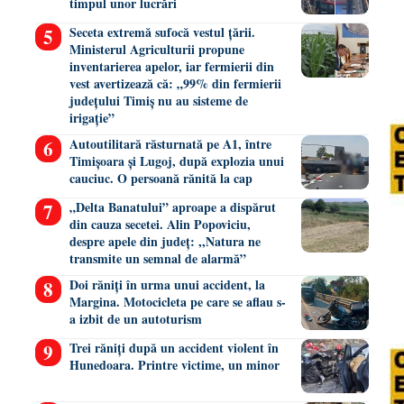
timpul unor lucrări
Seceta extremă sufocă vestul țării.
Ministerul Agriculturii propune
inventarierea apelor, iar fermierii din
vest avertizează că: „99% din fermierii
județului Timiș nu au sisteme de
irigație”
Autoutilitară răsturnată pe A1, între
Timișoara și Lugoj, după explozia unui
cauciuc. O persoană rănită la cap
„Delta Banatului” aproape a dispărut
din cauza secetei. Alin Popoviciu,
despre apele din județ: ,,Natura ne
transmite un semnal de alarmă”
Doi răniți în urma unui accident, la
Margina. Motocicleta pe care se aflau s-
a izbit de un autoturism
Trei răniți după un accident violent în
Hunedoara. Printre victime, un minor