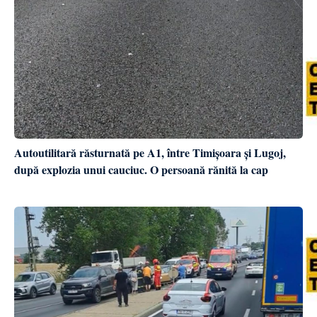
Autoutilitară răsturnată pe A1, între Timișoara și Lugoj,
după explozia unui cauciuc. O persoană rănită la cap