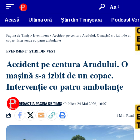
conținut
Aa
Acasă
Ultima oră
Știri din Timișoara
Podcast Vor
Pagina de Timiș
>
Eveniment
>
Accident pe centura Aradului. O mașină s-a izbit de un
copac. Intervenție cu patru ambulanțe
EVENIMENT
ȘTIRI DIN VEST
Accident pe centura Aradului. O
mașină s-a izbit de un copac.
Intervenție cu patru ambulanțe
Publicat 24 Mai 2026, 16:07
REDACȚIA PAGINA DE TIMIȘ
1 Min Read