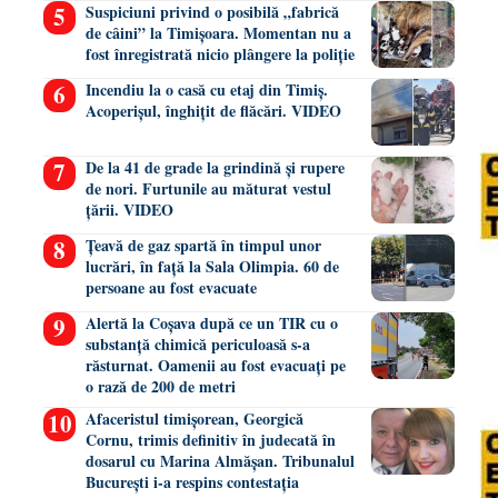
Suspiciuni privind o posibilă „fabrică
de câini” la Timișoara. Momentan nu a
fost înregistrată nicio plângere la poliție
Incendiu la o casă cu etaj din Timiș.
Acoperișul, înghițit de flăcări. VIDEO
De la 41 de grade la grindină și rupere
de nori. Furtunile au măturat vestul
țării. VIDEO
Țeavă de gaz spartă în timpul unor
lucrări, în față la Sala Olimpia. 60 de
persoane au fost evacuate
Alertă la Coșava după ce un TIR cu o
substanță chimică periculoasă s-a
răsturnat. Oamenii au fost evacuați pe
o rază de 200 de metri
Afaceristul timișorean, Georgică
Cornu, trimis definitiv în judecată în
dosarul cu Marina Almășan. Tribunalul
București i-a respins contestația