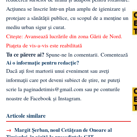
Acțiunea se înscrie într-un plan amplu de igienizare și
protejare a sănătății publice, cu scopul de a menține un
mediu urban sigur și curat.
Citește:
Avansează lucrările din zona Gării de Nord.
Piațeta de vis-a-vis este reabilitată
Tu ce părere ai?
Spune-ne în comentarii.
Comentează
Ai o informație pentru redacție?
Dacă ați fost martorii unui eveniment sau aveți
informații care pot deveni subiect de știre, ne puteți
scrie la
paginadetimis@gmail.com
sau pe conturile
noastre de
Facebook
și
Instagram
.
Articole similare
→
Margit Șerban, noul Cetățean de Onoare al
Timișului, în vizită la președintele CJT