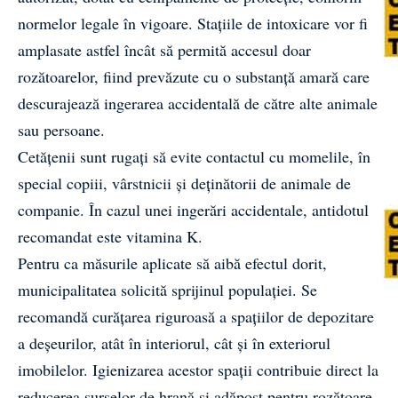
normelor legale în vigoare. Stațiile de intoxicare vor fi
amplasate astfel încât să permită accesul doar
rozătoarelor, fiind prevăzute cu o substanță amară care
descurajează ingerarea accidentală de către alte animale
sau persoane.
Cetățenii sunt rugați să evite contactul cu momelile, în
special copiii, vârstnicii și deținătorii de animale de
companie. În cazul unei ingerări accidentale, antidotul
recomandat este vitamina K.
Pentru ca măsurile aplicate să aibă efectul dorit,
municipalitatea solicită sprijinul populației. Se
recomandă curățarea riguroasă a spațiilor de depozitare
a deșeurilor, atât în interiorul, cât și în exteriorul
imobilelor. Igienizarea acestor spații contribuie direct la
reducerea surselor de hrană și adăpost pentru rozătoare.