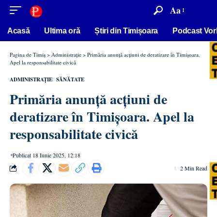
conținut
Aa
Acasă
Ultima oră
Știri din Timișoara
Podcast Vor
Pagina de Timiș
>
Administrație
>
Primăria anunță acțiuni de deratizare în Timișoara.
Apel la responsabilitate civică
ADMINISTRAȚIE
SĂNĂTATE
Primăria anunță acțiuni de
deratizare în Timișoara. Apel la
responsabilitate civică
Publicat 18 Iunie 2025, 12:18
2 Min Read