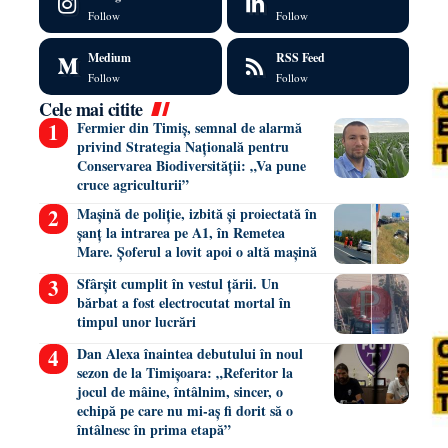
Follow
Follow
Medium
RSS Feed
Follow
Follow
Cele mai citite
Fermier din Timiș, semnal de alarmă
privind Strategia Națională pentru
Conservarea Biodiversității: „Va pune
cruce agriculturii”
Mașină de poliție, izbită și proiectată în
șanț la intrarea pe A1, în Remetea
Mare. Șoferul a lovit apoi o altă mașină
Sfârșit cumplit în vestul țării. Un
bărbat a fost electrocutat mortal în
timpul unor lucrări
Dan Alexa înaintea debutului în noul
sezon de la Timișoara: „Referitor la
jocul de mâine, întâlnim, sincer, o
echipă pe care nu mi-aș fi dorit să o
întâlnesc în prima etapă”