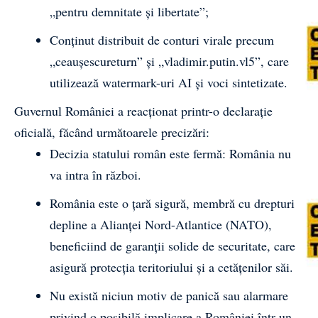
„pentru demnitate și libertate”;
Conținut distribuit de conturi virale precum
„ceaușescureturn” și „vladimir.putin.vl5”, care
utilizează watermark-uri AI și voci sintetizate.
Guvernul României a reacționat printr-o declarație
oficială, făcând următoarele precizări:
Decizia statului român este fermă: România nu
va intra în război.
România este o țară sigură, membră cu drepturi
depline a Alianței Nord-Atlantice (NATO),
beneficiind de garanții solide de securitate, care
asigură protecția teritoriului și a cetățenilor săi.
Nu există niciun motiv de panică sau alarmare
privind o posibilă implicare a României într-un