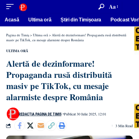
conținut
Aa
Acasă
Ultima oră
Știri din Timișoara
Podcast Vor
Pagina de Timiș
>
Ultima oră
>
Alertă de dezinformare! Propaganda rusă distribuită
masiv pe TikTok, cu mesaje alarmiste despre România
ULTIMA ORĂ
Alertă de dezinformare!
Propaganda rusă distribuită
masiv pe TikTok, cu mesaje
alarmiste despre România
Publicat 30 Iulie 2025, 12:01
REDACȚIA PAGINA DE TIMIȘ
3 Min Read