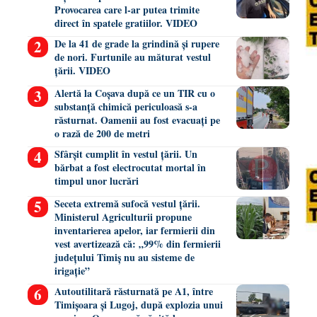
Provocarea care l-ar putea trimite
direct în spatele gratiilor. VIDEO
De la 41 de grade la grindină și rupere
de nori. Furtunile au măturat vestul
țării. VIDEO
Alertă la Coșava după ce un TIR cu o
substanță chimică periculoasă s-a
răsturnat. Oamenii au fost evacuați pe
o rază de 200 de metri
Sfârșit cumplit în vestul țării. Un
bărbat a fost electrocutat mortal în
timpul unor lucrări
Seceta extremă sufocă vestul țării.
Ministerul Agriculturii propune
inventarierea apelor, iar fermierii din
vest avertizează că: „99% din fermierii
județului Timiș nu au sisteme de
irigație”
Autoutilitară răsturnată pe A1, între
Timișoara și Lugoj, după explozia unui