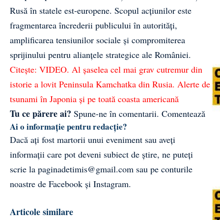
Rusă în statele est-europene. Scopul acțiunilor este
fragmentarea încrederii publicului în autorități,
amplificarea tensiunilor sociale și compromiterea
sprijinului pentru alianțele strategice ale României.
Citește:
VIDEO. Al șaselea cel mai grav cutremur din
istorie a lovit Peninsula Kamchatka din Rusia. Alerte de
tsunami în Japonia și pe toată coasta americană
Tu ce părere ai?
Spune-ne în comentarii.
Comentează
Ai o informație pentru redacție?
Dacă ați fost martorii unui eveniment sau aveți
informații care pot deveni subiect de știre, ne puteți
scrie la
paginadetimis@gmail.com
sau pe conturile
noastre de
Facebook
și
Instagram
.
Articole similare