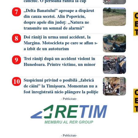
cauciuc. O persoană rănită la cap
„Delta Banatului” aproape a dispărut
din cauza secetei. Alin Popoviciu,
despre apele din județ: ,,Natura ne
transmite un semnal de alarmă”
Doi răniți în urma unui accident, la
Margina. Motocicleta pe care se aflau s-
a izbit de un autoturism
Trei răniți după un accident violent în
Hunedoara. Printre victime, un minor
Suspiciuni privind o posibilă „fabrică
de câini” la Timișoara. Momentan nu a
fost înregistrată nicio plângere la poliție
- Publicitate-
- Publicitate-