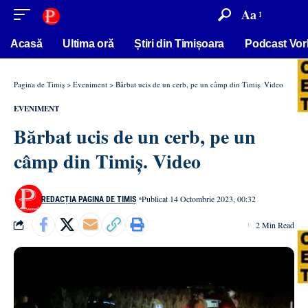
conținut
Aa
Acasă
Ultima oră
Știri din Timișoara
Podcast Vor
Pagina de Timiș
>
Eveniment
>
Bărbat ucis de un cerb, pe un câmp din Timiș. Video
EVENIMENT
Bărbat ucis de un cerb, pe un
câmp din Timiș. Video
Publicat 14 Octombrie 2023, 00:32
REDACȚIA PAGINA DE TIMIȘ
2 Min Read