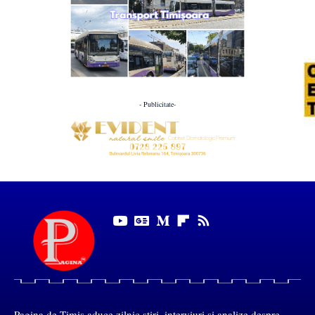
- Publicitate-
Pagina de Timiș aduce zilnic știri, interviuri și analize despre