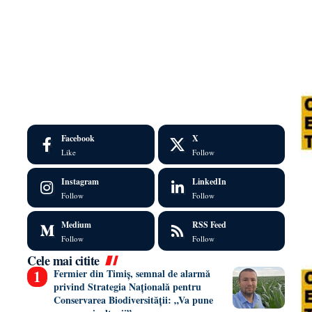
Facebook
X
Like
Follow
Instagram
LinkedIn
Follow
Follow
Medium
RSS Feed
Follow
Follow
Cele mai citite
Fermier din Timiș, semnal de alarmă
privind Strategia Națională pentru
Conservarea Biodiversității: „Va pune