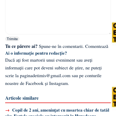
Trimite
Tu ce părere ai?
Spune-ne în comentarii.
Comentează
Ai o informație pentru redacție?
Dacă ați fost martorii unui eveniment sau aveți
informații care pot deveni subiect de știre, ne puteți
scrie la
paginadetimis@gmail.com
sau pe conturile
noastre de
Facebook
și
Instagram
.
Articole similare
→
Copil de 2 ani, amenințat cu moartea chiar de tatăl
său. Forțele speciale au intervenit în Hunedoara