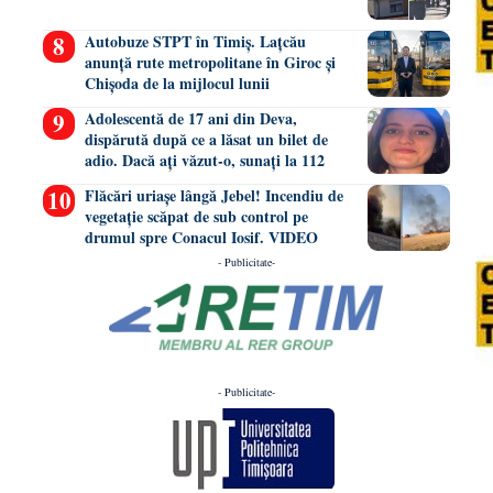
Autobuze STPT în Timiș. Lațcău
anunță rute metropolitane în Giroc și
Chișoda de la mijlocul lunii
Adolescentă de 17 ani din Deva,
dispărută după ce a lăsat un bilet de
adio. Dacă ați văzut-o, sunați la 112
Flăcări uriașe lângă Jebel! Incendiu de
vegetație scăpat de sub control pe
drumul spre Conacul Iosif. VIDEO
- Publicitate-
- Publicitate-