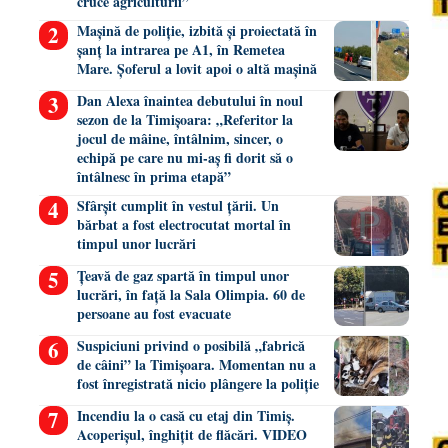
cruce agriculturii”
Mașină de poliție, izbită și proiectată în
șanț la intrarea pe A1, în Remetea
Mare. Șoferul a lovit apoi o altă mașină
Dan Alexa înaintea debutului în noul
sezon de la Timișoara: „Referitor la
jocul de mâine, întâlnim, sincer, o
echipă pe care nu mi-aș fi dorit să o
întâlnesc în prima etapă”
Sfârșit cumplit în vestul țării. Un
bărbat a fost electrocutat mortal în
timpul unor lucrări
Țeavă de gaz spartă în timpul unor
lucrări, în față la Sala Olimpia. 60 de
persoane au fost evacuate
Suspiciuni privind o posibilă „fabrică
de câini” la Timișoara. Momentan nu a
fost înregistrată nicio plângere la poliție
Incendiu la o casă cu etaj din Timiș.
Acoperișul, înghițit de flăcări. VIDEO