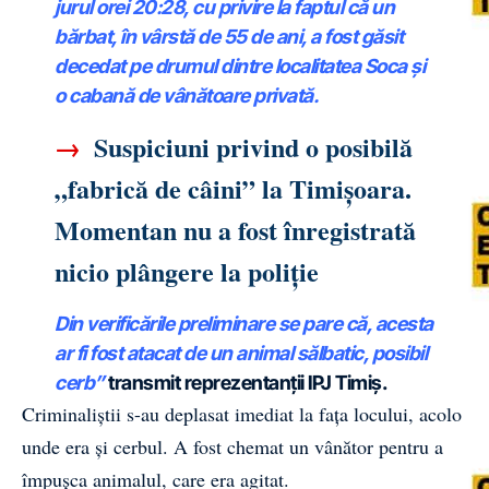
jurul orei 20:28, cu privire la faptul că un
bărbat, în vârstă de 55 de ani, a fost găsit
decedat pe drumul dintre localitatea Soca și
o cabană de vânătoare privată.
→
Suspiciuni privind o posibilă
„fabrică de câini” la Timișoara.
Momentan nu a fost înregistrată
nicio plângere la poliție
Din verificările preliminare se pare că, acesta
ar fi fost atacat de un animal sălbatic, posibil
cerb”
transmit reprezentanții IPJ Timiș.
Criminaliștii s-au deplasat imediat la fața locului, acolo
unde era și cerbul. A fost chemat un vânător pentru a
împușca animalul, care era agitat.