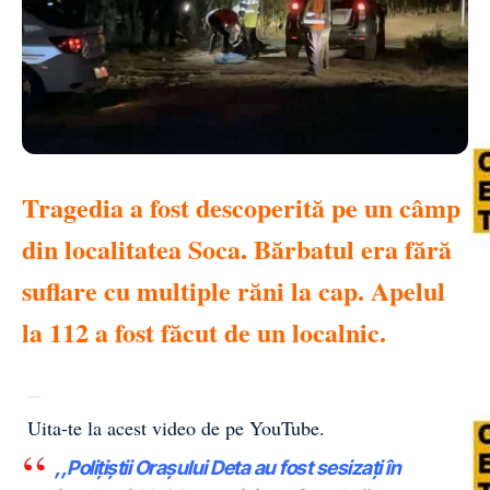
Tragedia a fost descoperită pe un câmp
din localitatea Soca. Bărbatul era fără
suflare cu multiple răni la cap. Apelul
la 112 a fost făcut de un localnic.
Uita-te la acest video de pe YouTube
.
,,Polițiștii Orașului Deta au fost sesizați în