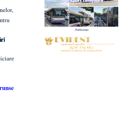
nelor,
entru
- Publicitate-
ri
diciare
l
trunse