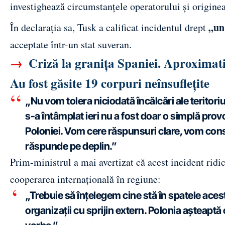
investighează circumstanţele operatorului şi originea
„un
În declaraţia sa, Tusk a calificat incidentul drept
acceptate într-un stat suveran.
→
Criză la granița Spaniei. Aproximati
Au fost găsite 19 corpuri neînsuflețite
„Nu vom tolera niciodată încălcări ale teritoriu
s-a întâmplat ieri nu a fost doar o simplă prov
Poloniei. Vom cere răspunsuri clare, vom conso
răspunde pe deplin.”
Prim-ministrul a mai avertizat că acest incident ridi
cooperarea internaţională în regiune:
„Trebuie să înţelegem cine stă în spatele acest
organizaţii cu sprijin extern. Polonia aşteaptă 