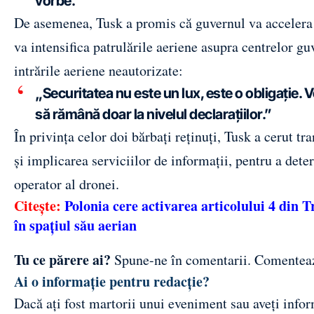
vorbe.”
De asemenea, Tusk a promis că guvernul va accelera in
va intensifica patrulările aeriene asupra centrelor g
intrările aeriene neautorizate:
„Securitatea nu este un lux, este o obligaţie. 
să rămână doar la nivelul declaraţiilor.”
În privinţa celor doi bărbaţi reţinuţi, Tusk a cerut tr
şi implicarea serviciilor de informaţii, pentru a det
operator al dronei.
Citește:
Polonia cere activarea articolului 4 din 
în spațiul său aerian
Tu ce părere ai?
Spune-ne în comentarii.
Comentea
Ai o informație pentru redacție?
Dacă ați fost martorii unui eveniment sau aveți inform