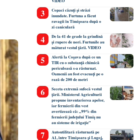
VIDEO
Copaci căzuți și străzi
inundate. Furtuna a făcut
ravagii în Timișoara după o
zi caniculară
De la 41 de grade la grindină
și rupere de nori. Furtunile au
măturat vestul țării. VIDEO
Alertă la Coșava după ce un
TIR cu o substanță chimică
periculoasă s-a răsturnat.
Oamenii au fost evacuați pe o
rază de 200 de metri
Seceta extremă sufocă vestul
țării. Ministerul Agriculturii
propune inventarierea apelor,
iar fermierii din vest
avertizează că: „99% din
fermierii județului Timiș nu
au sisteme de irigație”
Autoutilitară răsturnată pe
A1, între Timișoara și Lugoj,