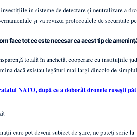
vestiţiile în sisteme de detectare şi neutralizare a dro
uvernamentale şi va revizui protocoalele de securitate p
Vom face tot ce este necesar ca acest tip de ameninţă
ansparenţă totală în anchetă, cooperare cu instituţiile ju
ermina dacă existau legături mai largi dincolo de simplu
Tratatul NATO, după ce a doborât dronele rusești pă
ză
ații care pot deveni subiect de știre, ne puteți scrie la