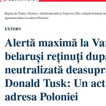
Pagina de Timiș
>
Extern
>
Alertă maximă la Varșovia | Doi cetățeni belaruși re
agresiune direct la adresa Poloniei
EXTERN
Alertă maximă la Var
belaruși reținuți dup
neutralizată deasupr
Donald Tusk: Un act 
adresa Poloniei