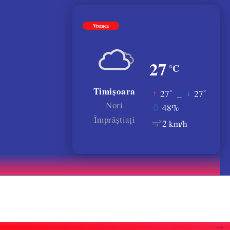
Vremea
27
°C
Timișoara
°
°
27
_
27
Nori
48%
Împrăștiați
2 km/h
ă live-ul controversat. VIDEO