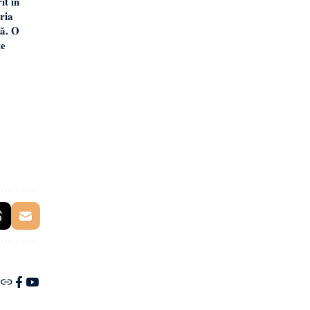
it în
ria
ă. O
te