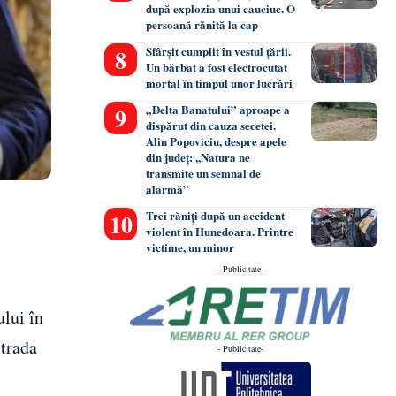
după explozia unui cauciuc. O
persoană rănită la cap
Sfârșit cumplit în vestul țării.
Un bărbat a fost electrocutat
mortal în timpul unor lucrări
„Delta Banatului” aproape a
dispărut din cauza secetei.
Alin Popoviciu, despre apele
din județ: ,,Natura ne
transmite un semnal de
alarmă”
Trei răniți după un accident
violent în Hunedoara. Printre
victime, un minor
- Publicitate-
ului în
strada
- Publicitate-