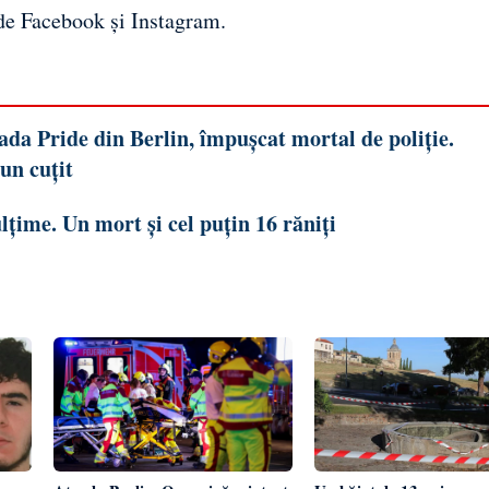
 de
Facebook
și
Instagram
.
ada Pride din Berlin, împușcat mortal de poliție.
un cuțit
lțime. Un mort și cel puțin 16 răniți