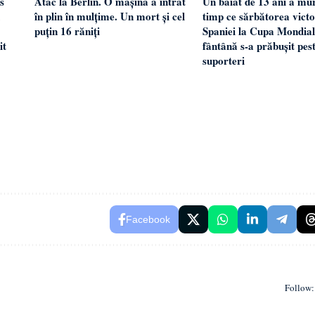
s
Atac la Berlin. O mașină a intrat
Un băiat de 13 ani a mur
în plin în mulțime. Un mort și cel
timp ce sărbătorea victo
puțin 16 răniți
Spaniei la Cupa Mondial
it
fântână s-a prăbușit pes
suporteri
Facebook
Follow: