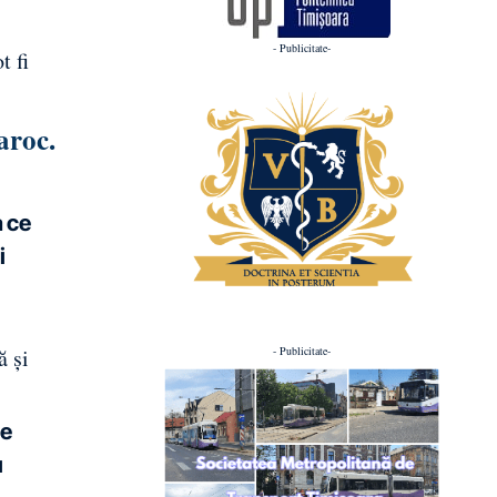
- Publicitate-
t fi
aroc.
a ce
i
- Publicitate-
ă şi
de
u