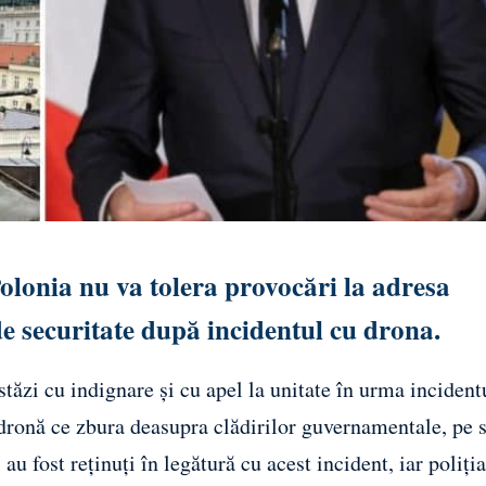
lonia nu va tolera provocări la adresa
de securitate după incidentul cu drona.
tăzi cu indignare şi cu apel la unitate în urma incident
o dronă ce zbura deasupra clădirilor guvernamentale, pe 
au fost reţinuţi în legătură cu acest incident, iar poliţia