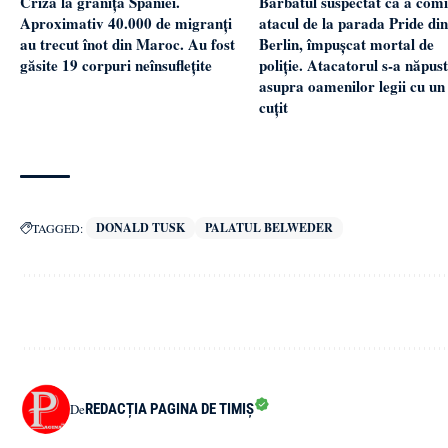
Bărbatul suspectat că a comi
Criză la granița Spaniei.
atacul de la parada Pride din
Aproximativ 40.000 de migranți
Berlin, împușcat mortal de
au trecut înot din Maroc. Au fost
poliție. Atacatorul s-a năpust
găsite 19 corpuri neînsuflețite
asupra oamenilor legii cu un
cuțit
DONALD TUSK
PALATUL BELWEDER
TAGGED:
REDACȚIA PAGINA DE TIMIȘ
De