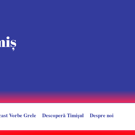
cast Vorbe Grele
Descoperă Timișul
Despre noi
României”. Regele TikTok-ului, Alin Borcan, arestat pentru 30 de zile dup