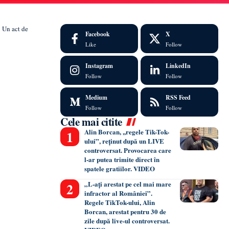
: Un act de
Facebook
X
Like
Follow
Instagram
LinkedIn
Follow
Follow
Medium
RSS Feed
Follow
Follow
Cele mai citite
Alin Borcan, ,,regele Tik-Tok-
ului”, reținut după un LIVE
controversat. Provocarea care
l-ar putea trimite direct în
spatele gratiilor. VIDEO
„L-ați arestat pe cel mai mare
infractor al României”.
Regele TikTok-ului, Alin
Borcan, arestat pentru 30 de
zile după live-ul controversat.