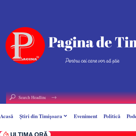
conținut
Acasă
Știri din Timișoara
Eveniment
Politică
Pod
ULTIMA ORĂ
„L-ați arestat pe cel mai mare infractor al 