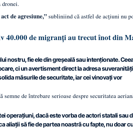
 dronei.
 act de agresiune,”
subliniind că astfel de acţiuni nu po
v 40.000 de migranți au trecut înot din M
lui nostru, fie ele din greşeală sau intenţionate. Cee
ocare, ci un avertisment direct la adresa suveranităţi
lida măsurile de securitate, iar cei vinovaţi vor
că semne de întrebare serioase despre securitatea aerian
ei operaţiuni, dacă este vorba de actori statali sau 
ca aliaţii să fie de partea noastră cu fapte, nu doar c