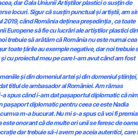
acea, dar Gala Uniunii Artiștilor plastici o susțin de
se locuri. Sigur că susțin punctual și artiștii, am si
 2019, când România deținea președinția , ca toate
ii Europene să fie cu lucrări ale artiștilor plastici din
ă noi trebuie să arătăm că România nu este numai cea
ur toate țările au exemple negative, dar noi trebuie 
t și cu proiectul meu pe care l-am avut când am fost
meniile și din domeniul artei și din domeniul științei,
rdat titlul de ambasador al României. Am rămas
-a spus când i-am dat pașaportul diplomatic că nim
 un pașaport diplomatic pentru ceea ce este Nadia
cumva m-a bucurat. Nu mi s-a spus că voi fi premia
a este onorant că de multe ori unii se feresc de oame
crație dar trebuie să-i avem pe aceia autentici, care 