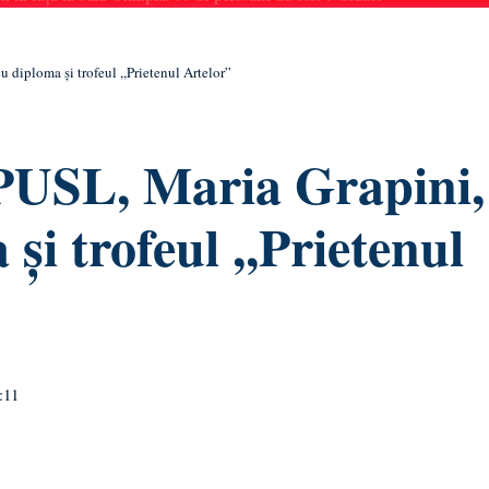
 diploma și trofeul ,,Prietenul Artelor”
PUSL, Maria Grapini,
și trofeul ,,Prietenul
:11