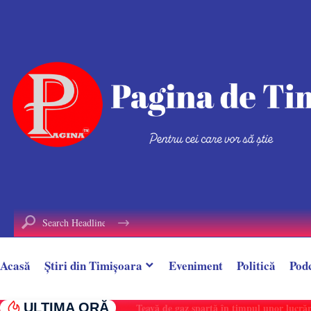
conținut
Acasă
Știri din Timișoara
Eveniment
Politică
Pod
ULTIMA ORĂ
Țeavă de gaz spartă în timpul unor lucrări, î