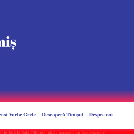
cast Vorbe Grele
Descoperă Timișul
Despre noi
n față la Sala Olimpia. 60 de persoane au fost evacuate