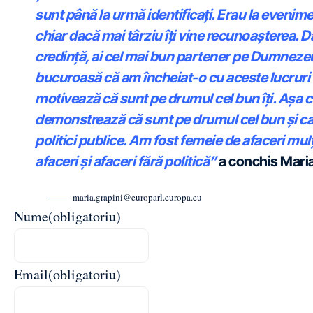
sunt până la urmă identificați. Erau la evenime
chiar dacă mai târziu îți vine recunoașterea. Dac
credință, ai cel mai bun partener pe Dumnezeu ș
bucuroasă că am încheiat-o cu aceste lucruri
motivează că sunt pe drumul cel bun îți. Așa
demonstrează că sunt pe drumul cel bun și cat
politici publice. Am fost femeie de afaceri mulț
afaceri și afaceri fără politică”
a conchis Maria
maria.grapini@europarl.europa.eu
Nume
(obligatoriu)
Email
(obligatoriu)