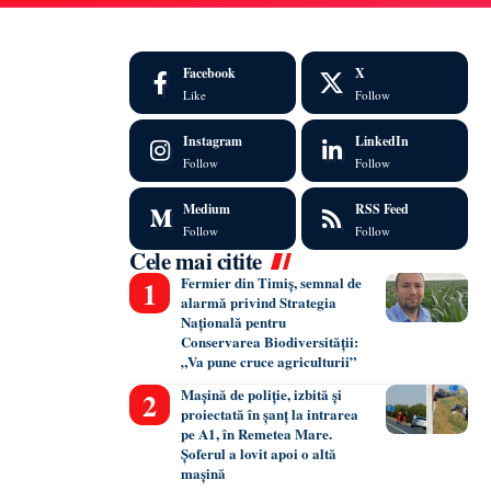
Facebook
X
Like
Follow
Instagram
LinkedIn
Follow
Follow
Medium
RSS Feed
Follow
Follow
Cele mai citite
Fermier din Timiș, semnal de
alarmă privind Strategia
Națională pentru
Conservarea Biodiversității:
„Va pune cruce agriculturii”
Mașină de poliție, izbită și
proiectată în șanț la intrarea
pe A1, în Remetea Mare.
Șoferul a lovit apoi o altă
mașină