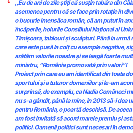
,,Eu de ani de zile știți că susțin tabăra din Căl
asemenea pentru că se face prin rotație în diver
o bucurie imensăca român, că am putut în anul
încăperile, holurile Consiliului Național al Uniun
Timișoara, tablouri și sculpturi. Până la urm
care este pusă la colț cu exemple negative, sig
arătăm valorile noastre și se leagă foarte mul
ministru, “România promovată prin valori”!
Proiect prin care eu am identificat din toate do
sportului și a tuturor domeniilor și le-am aco
surprinsă, de exemplu, ca Nadia Comăneci mi
nu s-a gândit, până la mine, în 2013 să-i dea
pentru România, o poartă deschisă. De aceea 
am fost invitată să acord marele premiu și ast
politici. Oamenii politici sunt necesari în demo