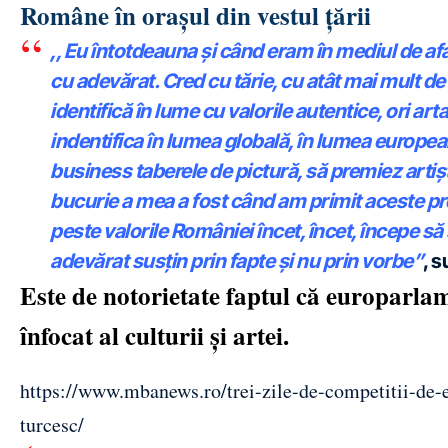
Române în orașul din vestul țării
,, Eu întotdeauna și când eram în mediul de afa
cu adevărat. Cred cu tărie, cu atât mai mult de 
identifică în lume cu valorile autentice, ori a
indentifica în lumea globală, în lumea europea
business taberele de pictură, să premiez artișt
bucurie a mea a fost când am primit aceste prem
peste valorile României încet, încet, începe s
adevărat susțin prin fapte și nu prin vorbe”
, 
Este de notorietate faptul că europarla
înfocat al culturii și artei.
https://www.mbanews.ro/trei-zile-de-competitii-de-e
turcesc/