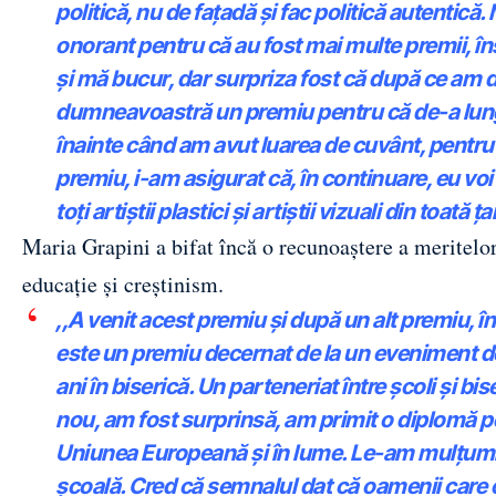
politică, nu de fațadă și fac politică autentică
onorant pentru că au fost mai multe premii, î
și mă bucur, dar surpriza fost că după ce am
dumneavoastră un premiu pentru că de-a lungul
înainte când am avut luarea de cuvânt, pentru
premiu, i-am asigurat că, în continuare, eu voi 
toți artiștii plastici și artiștii vizuali din toată ț
Maria Grapini a bifat încă o recunoaștere a meritelor 
educație și creștinism.
,,A venit acest premiu și după un alt premiu, 
este un premiu decernat de la un eveniment des
ani în biserică. Un parteneriat între școli și bi
nou, am fost surprinsă, am primit o diplomă 
Uniunea Europeană și în lume. Le-am mulțumit și
școală. Cred că semnalul dat că oamenii care