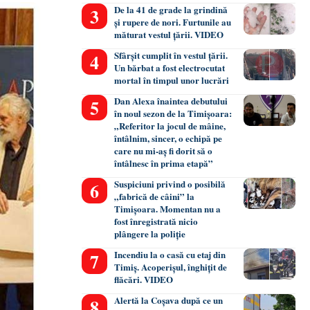
De la 41 de grade la grindină
și rupere de nori. Furtunile au
măturat vestul țării. VIDEO
Sfârșit cumplit în vestul țării.
Un bărbat a fost electrocutat
mortal în timpul unor lucrări
Dan Alexa înaintea debutului
în noul sezon de la Timișoara:
„Referitor la jocul de mâine,
întâlnim, sincer, o echipă pe
care nu mi-aș fi dorit să o
întâlnesc în prima etapă”
Suspiciuni privind o posibilă
„fabrică de câini” la
Timișoara. Momentan nu a
fost înregistrată nicio
plângere la poliție
Incendiu la o casă cu etaj din
Timiș. Acoperișul, înghițit de
flăcări. VIDEO
Alertă la Coșava după ce un