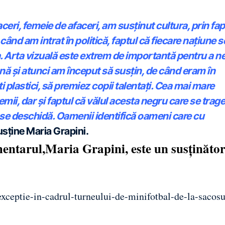
ceri, femeie de afaceri, am susținut cultura, prin fap
când am intrat în politică, faptul că fiecare națiune s
rta. Arta vizuală este extrem de importantă pentru a n
nă și atunci am început să susțin, de când eram în
i plastici, să premiez copii talentați. Cea mai mare
ii, dar și faptul că vălul acesta negru care se trage
ă se deschidă. Oamenii identifică oameni care cu
susține Maria Grapini.
mentarul,Maria Grapini, este un susținăto
xceptie-in-cadrul-turneului-de-minifotbal-de-la-sacosu