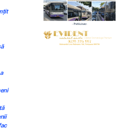
mțit
- Publicitate-
să
 a
eni
tă
nii
fac