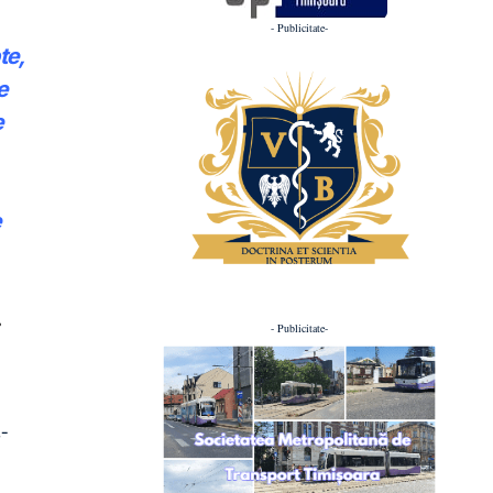
- Publicitate-
te,
e
e
r
- Publicitate-
-