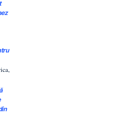
t
nez
ntru
ica,
ă
e
din