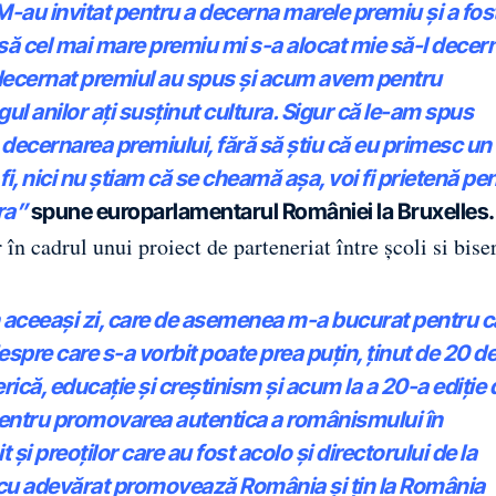
. M-au invitat pentru a decerna marele premiu și a fos
nsă cel mai mare premiu mi s-a alocat mie să-l decer
 decernat premiul au spus și acum avem pentru
 anilor ați susținut cultura. Sigur că le-am spus
 decernarea premiului, fără să știu că eu primesc un
fi, nici nu știam că se cheamă așa, voi fi prietenă pe
ara”
spune europarlamentarul României la Bruxelles.
în cadrul unui proiect de parteneriat între școli si biser
în aceeași zi, care de asemenea m-a bucurat pentru c
pre care s-a vorbit poate prea puțin, ținut de 20 d
serică, educație și creștinism și acum la a 20-a ediție 
pentru promovarea autentica a românismului în
 preoților care au fost acolo și directorului de la
 cu adevărat promovează România și țin la România