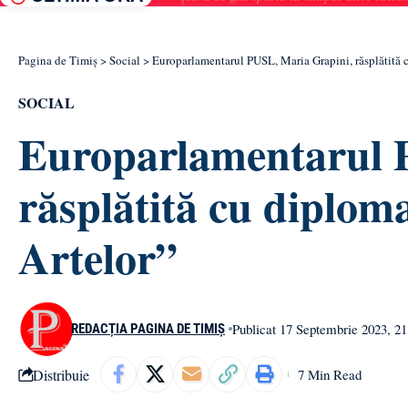
Pagina de Timiș
>
Social
>
Europarlamentarul PUSL, Maria Grapini, răsplătită cu
SOCIAL
Europarlamentarul 
răsplătită cu diploma 
Artelor”
Publicat 17 Septembrie 2023, 21
REDACȚIA PAGINA DE TIMIȘ
Distribuie
7 Min Read