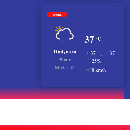
Vremea
37
°C
Timișoara
°
°
37
_
37
Ploaie
25%
Moderată
8 km/h