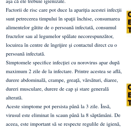
așa că ele trebuie igienizate.
Factorii de risc care pot duce la apariția acestei infecții
sunt petrecerea timpului în spații închise, consumarea
alimentelor gătite de o persoană infectată, consumul
fructelor sau al legumelor spălate necorespunzător,
locuirea în centre de îngrijire și contactul direct cu o
persoană infectată.
Simptomele specifice infecției cu norovirus apar după
maximum 2 zile de la infectare. Printre acestea se află,
durere abdominală, crampe, greață, vărsături, diaree,
dureri musculare, durere de cap și stare generală
alterată.
Aceste simptome pot persista până la 3 zile. Însă,
virusul este eliminat în scaun până la 8 săptămâni. De
aceea, este important să se respecte regulile de igienă,