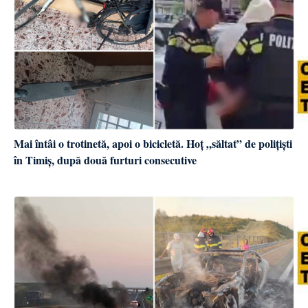
Mai întâi o trotinetă, apoi o bicicletă. Hoț „săltat” de polițiști
în Timiș, după două furturi consecutive