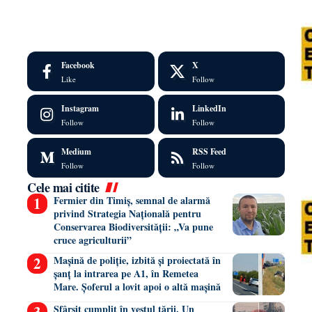
Facebook
X
Like
Follow
Instagram
LinkedIn
Follow
Follow
Medium
RSS Feed
Follow
Follow
Cele mai citite
Fermier din Timiș, semnal de alarmă
privind Strategia Națională pentru
Conservarea Biodiversității: „Va pune
cruce agriculturii”
Mașină de poliție, izbită și proiectată în
șanț la intrarea pe A1, în Remetea
Mare. Șoferul a lovit apoi o altă mașină
Sfârșit cumplit în vestul țării. Un