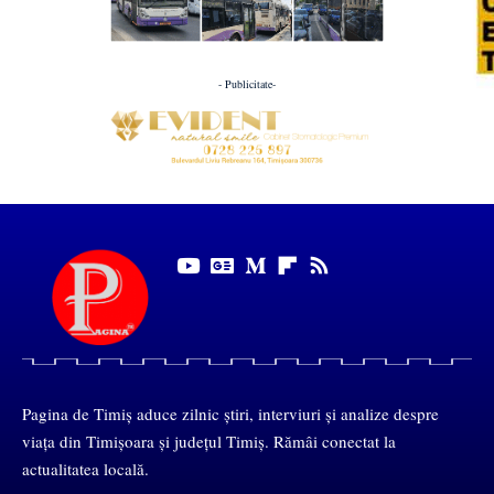
- Publicitate-
Pagina de Timiș aduce zilnic știri, interviuri și analize despre
viața din Timișoara și județul Timiș. Rămâi conectat la
actualitatea locală.