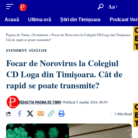
conținut
Aa
Acasă
Ultima oră
Știri din Timișoara
Podcast Vor
Pagina de Timiș
>
Eveniment
>
Focar de Norovirus la Colegiul CD Loga din Timișoara.
Cât de rapid se poate transmite?
EVENIMENT
SĂNĂTATE
Focar de Norovirus la Colegiul
CD Loga din Timișoara. Cât de
rapid se poate transmite?
Publicat 5 Aprilie 2024, 00:59
REDACȚIA PAGINA DE TIMIȘ
3 Min Read