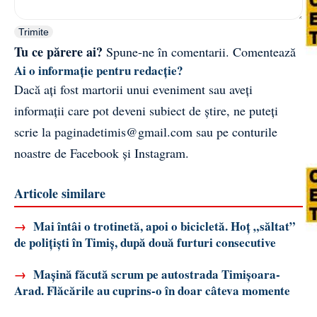
Trimite
Tu ce părere ai?
Spune-ne în comentarii.
Comentează
Ai o informație pentru redacție?
Dacă ați fost martorii unui eveniment sau aveți
informații care pot deveni subiect de știre, ne puteți
scrie la
paginadetimis@gmail.com
sau pe conturile
noastre de
Facebook
și
Instagram
.
Articole similare
→
Mai întâi o trotinetă, apoi o bicicletă. Hoț „săltat”
de polițiști în Timiș, după două furturi consecutive
→
Mașină făcută scrum pe autostrada Timișoara-
Arad. Flăcările au cuprins-o în doar câteva momente