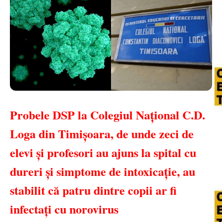
Probele DSP la Colegiul Naţional C.D.
Loga din Timişoara, de unde zeci de
elevi şi profesori au ajuns la spital cu
dureri și simptome de intoxicaţie, au
stabilit că patru dintre copii ar fi
infectați cu norovirus