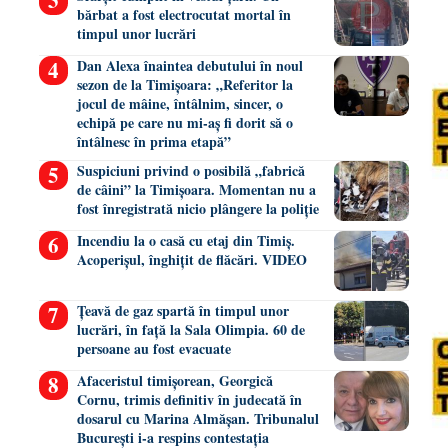
bărbat a fost electrocutat mortal în
timpul unor lucrări
Dan Alexa înaintea debutului în noul
sezon de la Timișoara: „Referitor la
jocul de mâine, întâlnim, sincer, o
echipă pe care nu mi-aș fi dorit să o
întâlnesc în prima etapă”
Suspiciuni privind o posibilă „fabrică
de câini” la Timișoara. Momentan nu a
fost înregistrată nicio plângere la poliție
Incendiu la o casă cu etaj din Timiș.
Acoperișul, înghițit de flăcări. VIDEO
Țeavă de gaz spartă în timpul unor
lucrări, în față la Sala Olimpia. 60 de
persoane au fost evacuate
Afaceristul timișorean, Georgică
Cornu, trimis definitiv în judecată în
dosarul cu Marina Almășan. Tribunalul
București i-a respins contestația