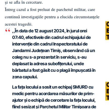
și se afla în cercetare.
Întreg cazul a fost preluat de parchetul militar, care
continuă investigațiile pentru a elucida circumstanțele
acestei tragedii.
,,În data de 12 august 2024, în jurul orei
07:40, efectivele din cadrul echipajului de
intervenție din cadrul Inspectoratului de
Jandarmi Județean Timiș, observând că un
coleg nu s-a prezentat în serviciu, s-au
deplasat la adresa subofițerului, unde
bărbatul a fost găsit cu o plagă împușcată în
zona capului.
La fața locului a sosit un echipaj SMURD cu
medic pentru acordarea măsurilor de prim-
ajutor și o echipă de cercetare la fața locului,
fiind sesizat și Parchetul Militar Timișoara de