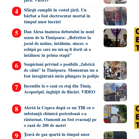
Sfârșit cumplit în vestul țării. Un
bărbat a fost electrocutat mortal în
timpul unor lucrări
Dan Alexa înaintea debutului în noul
sezon de la Timișoara: „Referitor la
jocul de mâine, întâlnim, sincer, o
echipă pe care nu mi-aș fi dorit să o
întâlnesc în prima etapă”
Suspiciuni privind o posibilă „fabrică
de câini” la Timișoara. Momentan nu a
fost înregistrată nicio plângere la poliție
Incendiu la o casă cu etaj din Timiș.
Acoperișul, înghițit de flăcări. VIDEO
Alertă la Coșava după ce un TIR cu o
substanță chimică periculoasă s-a
răsturnat. Oamenii au fost evacuați pe
o rază de 200 de metri
Țeavă de gaz spartă în timpul unor