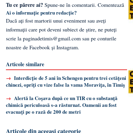
Tu ce părere ai?
Spune-ne în comentarii.
Comentează
Ai o informație pentru redacție?
Dacă ați fost martorii unui eveniment sau aveți
informații care pot deveni subiect de știre, ne puteți
scrie la
paginadetimis@gmail.com
sau pe conturile
noastre de
Facebook
și
Instagram
.
Articole similare
→
Interdicție de 5 ani în Schengen pentru trei cetățeni
chinezi, opriți cu vize false la vama Moravița, în Timiș
→
Alertă la Coșava după ce un TIR cu o substanță
chimică periculoasă s-a răsturnat. Oamenii au fost
evacuați pe o rază de 200 de metri
Articole din aceeași categorie