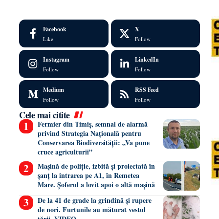
Facebook
X
Like
Follow
Instagram
LinkedIn
Follow
Follow
Medium
RSS Feed
Follow
Follow
Cele mai citite
Fermier din Timiș, semnal de alarmă
privind Strategia Națională pentru
Conservarea Biodiversității: „Va pune
cruce agriculturii”
Mașină de poliție, izbită și proiectată în
șanț la intrarea pe A1, în Remetea
Mare. Șoferul a lovit apoi o altă mașină
De la 41 de grade la grindină și rupere
de nori. Furtunile au măturat vestul
țării. VIDEO