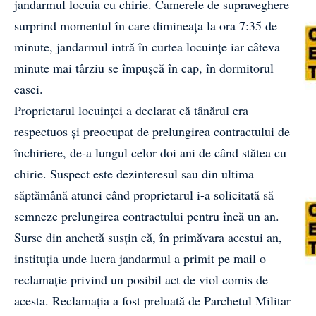
jandarmul locuia cu chirie. Camerele de supraveghere
surprind momentul în care dimineața la ora 7:35 de
minute, jandarmul intră în curtea locuințe iar câteva
minute mai târziu se împușcă în cap, în dormitorul
casei.
Proprietarul locuinței a declarat că tânărul era
respectuos și preocupat de prelungirea contractului de
închiriere, de-a lungul celor doi ani de când stătea cu
chirie. Suspect este dezinteresul sau din ultima
săptămână atunci când proprietarul i-a solicitată să
semneze prelungirea contractului pentru încă un an.
Surse din anchetă susțin că, în primăvara acestui an,
instituția unde lucra jandarmul a primit pe mail o
reclamație privind un posibil act de viol comis de
acesta. Reclamația a fost preluată de Parchetul Militar