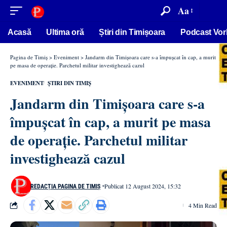
conținut
Aa
Acasă
Ultima oră
Știri din Timișoara
Podcast Vor
Pagina de Timiș
>
Eveniment
>
Jandarm din Timișoara care s-a împușcat în cap, a murit
pe masa de operație. Parchetul militar investighează cazul
EVENIMENT
ȘTIRI DIN TIMIȘ
Jandarm din Timișoara care s-a
împușcat în cap, a murit pe masa
de operație. Parchetul militar
investighează cazul
Publicat 12 August 2024, 15:32
REDACȚIA PAGINA DE TIMIȘ
4 Min Read