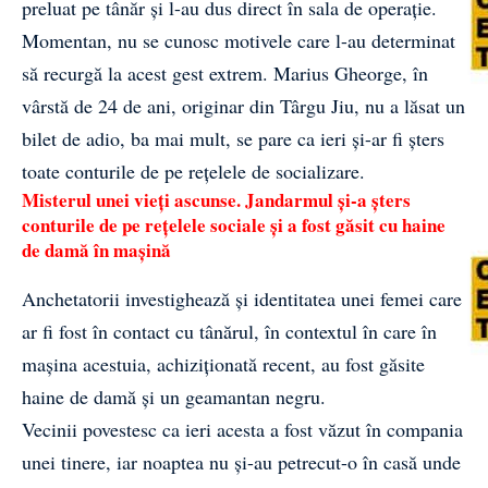
preluat pe tânăr și l-au dus direct în sala de operație.
Momentan, nu se cunosc motivele care l-au determinat
să recurgă la acest gest extrem.
Marius Gheorge
, în
vârstă de 24 de ani, originar din Târgu Jiu, nu a lăsat un
bilet de adio, ba mai mult, se pare ca ieri și-ar fi șters
toate conturile de pe rețelele de socializare.
Misterul unei vieți ascunse. Jandarmul și-a șters
conturile de pe rețelele sociale și a fost găsit cu haine
de damă în mașină
Anchetatorii investighează și identitatea unei femei care
ar fi fost în contact cu tânărul, în contextul în care în
mașina acestuia, achiziționată recent, au fost găsite
haine de damă și un geamantan negru.
Vecinii povestesc ca ieri acesta a fost văzut în compania
unei tinere, iar noaptea nu și-au petrecut-o în casă unde