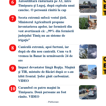
Autoutilitară răsturnată pe A1, între
Timișoara și Lugoj, după explozia unui
cauciuc. O persoană rănită la cap
Seceta extremă sufocă vestul țării.
Ministerul Agriculturii propune
inventarierea apelor, iar fermierii din
vest avertizează că: „99% din fermierii
județului Timiș nu au sisteme de
irigație”
Caniculă extremă, apoi furtuni, iar
după ele din nou caniculă. Cum va fi
vremea în Banat în următoarele 24 de
ore
Impact devastator lângă Reșița. Mașină
și TIR, mistuite de flăcări după ce s-au
izbit frontal. Șofer găsit carbonizat.
VIDEO
Carambol cu patru mașini în
Timișoara. Două persoane au fost
rănite. VIDEO
- Publicitate-