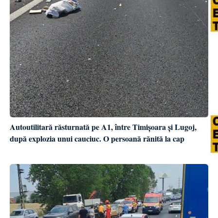
Autoutilitară răsturnată pe A1, între Timișoara și Lugoj,
după explozia unui cauciuc. O persoană rănită la cap