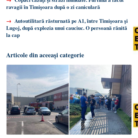
ravagii în Timișoara după o zi caniculară
→
Autoutilitară răsturnată pe A1, între Timișoara și
Lugoj, după explozia unui cauciuc. O persoană rănită
la cap
Articole din aceeași categorie