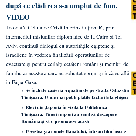
după ce clădirea s-a umplut de fum.
VIDEO
Totodată, Celula de Criză Interinstituţională, prin
intermediul misiunilor diplomatice de la Cairo şi Tel
Aviv, continuă dialogul cu autorităţile egiptene şi
israeliene în vederea finalizării operaţiunilor de
evacuare şi pentru ceilalţi cetăţeni români şi membri de
familie ai acestora care au solicitat sprijin şi încă se află
în Fâşia Gaza.
Se închide casieria Aquatim de pe strada Oituz din
Timișoara. Unde mai pot fi plătite facturile la ghișeu
Elevi din Japonia în vizită la Politehnica
Timișoara. Tinerii niponi au venit să descopere
România și să o promoveze acasă
Povestea și aromele Banatului, într-un film înscris