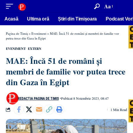
conținut
Aa
Acasă
Ultima oră
Știri din Timișoara
Podcast Vor
Pagina de Timiș
>
Eveniment
>
MAE: Încă 51 de români şi membri de familie vor
putea trece din Gaza în Egipt
EVENIMENT
EXTERN
MAE: Încă 51 de români şi
membri de familie vor putea trece
din Gaza în Egipt
Publicat 8 Noiembrie 2023, 08:47
REDACȚIA PAGINA DE TIMIȘ
1 Min Read