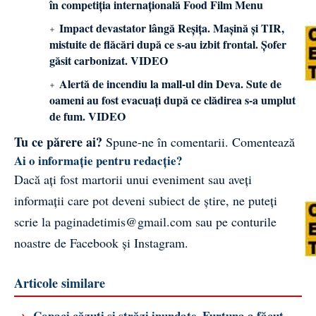
în competiția internațională Food Film Menu
Impact devastator lângă Reșița. Mașină și TIR,
mistuite de flăcări după ce s-au izbit frontal. Șofer
găsit carbonizat. VIDEO
Alertă de incendiu la mall-ul din Deva. Sute de
oameni au fost evacuați după ce clădirea s-a umplut
de fum. VIDEO
Tu ce părere ai?
Spune-ne în comentarii.
Comentează
Ai o informație pentru redacție?
Dacă ați fost martorii unui eveniment sau aveți
informații care pot deveni subiect de știre, ne puteți
scrie la
paginadetimis@gmail.com
sau pe conturile
noastre de
Facebook
și
Instagram
.
Articole similare
→
Copaci căzuți și străzi inundate. Furtuna a făcut