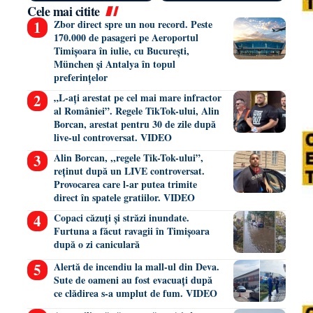
Cele mai citite
Zbor direct spre un nou record. Peste
170.000 de pasageri pe Aeroportul
Timișoara în iulie, cu București,
München și Antalya în topul
preferințelor
„L-ați arestat pe cel mai mare infractor
al României”. Regele TikTok-ului, Alin
Borcan, arestat pentru 30 de zile după
live-ul controversat. VIDEO
Alin Borcan, ,,regele Tik-Tok-ului”,
reținut după un LIVE controversat.
Provocarea care l-ar putea trimite
direct în spatele gratiilor. VIDEO
Copaci căzuți și străzi inundate.
Furtuna a făcut ravagii în Timișoara
după o zi caniculară
Alertă de incendiu la mall-ul din Deva.
Sute de oameni au fost evacuați după
ce clădirea s-a umplut de fum. VIDEO