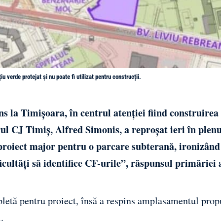
 verde protejat și nu poate fi utilizat pentru construcții.
s la Timișoara, în centrul atenției fiind construirea
ul CJ Timiș, Alfred Simonis, a reproșat ieri în plenu
n proiect major pentru o parcare subterană, ironizând
cultăți să identifice CF-urile”, răspunsul primăriei 
letă pentru proiect, însă a respins amplasamentul prop
.