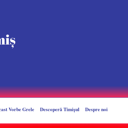
cast Vorbe Grele
Descoperă Timișul
Despre noi
 Motocicleta pe care se aflau s-a izbit de un autoturism