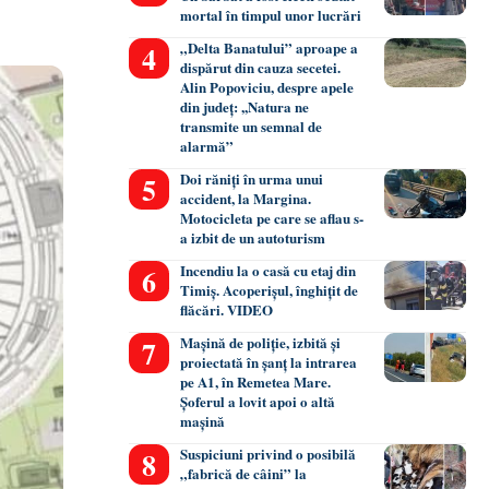
mortal în timpul unor lucrări
„Delta Banatului” aproape a
dispărut din cauza secetei.
Alin Popoviciu, despre apele
din județ: ,,Natura ne
transmite un semnal de
alarmă”
Doi răniți în urma unui
accident, la Margina.
Motocicleta pe care se aflau s-
a izbit de un autoturism
Incendiu la o casă cu etaj din
Timiș. Acoperișul, înghițit de
flăcări. VIDEO
Mașină de poliție, izbită și
proiectată în șanț la intrarea
pe A1, în Remetea Mare.
Șoferul a lovit apoi o altă
mașină
Suspiciuni privind o posibilă
„fabrică de câini” la