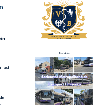
in
rin
- Publicitate-
i fost
 de