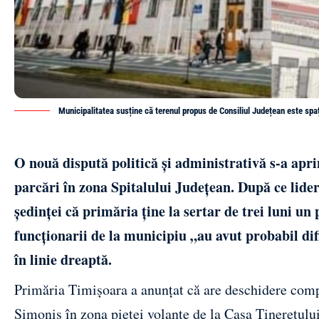
Municipalitatea susține că terenul propus de Consiliul Județean este spațiu
O nouă dispută politică și administrativă s-a aprin
parcări în zona Spitalului Județean. După ce lider
ședinței că primăria ține la sertar de trei luni u
funcționarii de la municipiu „au avut probabil difi
în linie dreaptă.
Primăria Timișoara a anunțat că are deschidere comp
Simonis în zona pieței volante de la Casa Tineretului