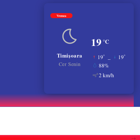
Vremea
19
°C
Timișoara
°
°
19
_
19
Cer Senin
88%
2 km/h