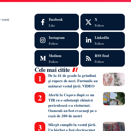
r verzi
Facebook
X
Like
Follow
Instagram
LinkedIn
Follow
Follow
Medium
RSS Feed
Follow
Follow
Cele mai citite
De la 41 de grade la grindină
și rupere de nori. Furtunile au
măturat vestul țării. VIDEO
Alertă la Coșava după ce un
TIR cu o substanță chimică
periculoasă s-a răsturnat.
Oamenii au fost evacuați pe o
rază de 200 de metri
Sfârșit cumplit în vestul țării.
Un bărbat a fost electrocutat