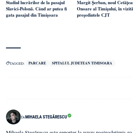
Margit Șerban, noul Cetățea
Stadiul lucrărilor de la pasajul
Onoare al Timișului, în vizită
Slavici-Polonă. Când ar putea fi
președintele CJT
gata pasajul din Timișoara
PARCARE
SPITALUL JUDETEAN TIMISOARA
TAGGED:
MIHAELA STEGĂRESCU
De
Mihaela Stegărescu este reporter la www.paginadetimis.ro ,