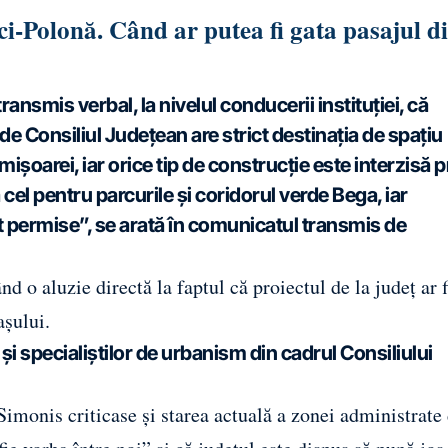
ici-Polonă. Când ar putea fi gata pasajul d
ransmis verbal, la nivelul conducerii instituției, că
 de Consiliul Județean are strict destinația de spațiu
mișoarei, iar orice tip de construcție este interzisă p
a cel pentru parcurile și coridorul verde Bega, iar
unt permise”, se arată în comunicatul transmis de
 o aluzie directă la faptul că proiectul de la județ ar f
așului.
și specialiștilor de urbanism din cadrul Consiliului
Simonis criticase și starea actuală a zonei administrate