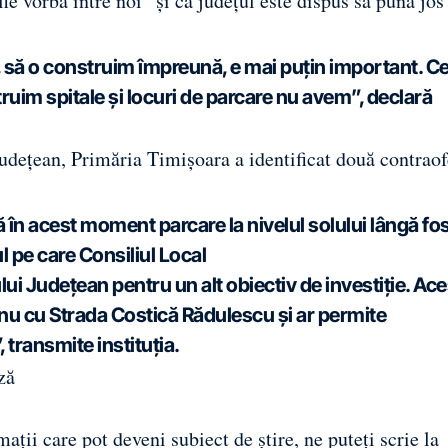
e vorba între noi” și că județul este dispus să pună jos
, să o construim împreună, e mai puțin important. Ce
truim spitale și locuri de parcare nu avem”, declară
udețean, Primăria Timișoara a identificat două contraof
lă în acest moment parcare la nivelul solului lângă fo
l pe care Consiliul Local
lui Județean pentru un alt obiectiv de investiție. Ac
eanu cu Strada Costică Rădulescu și ar permite
, transmite instituția.
ză
ații care pot deveni subiect de știre, ne puteți scrie la