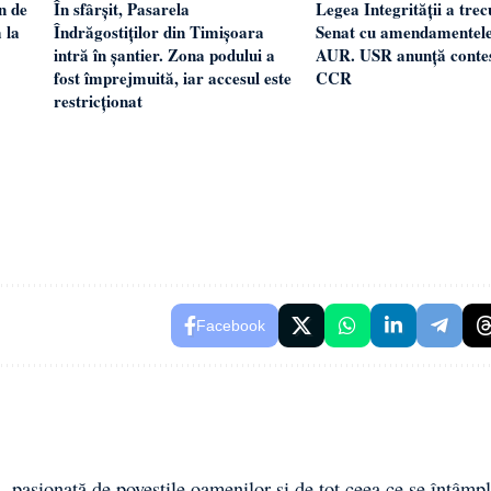
n de
În sfârșit, Pasarela
Legea Integrității a trec
 la
Îndrăgostiților din Timișoara
Senat cu amendamentel
intră în șantier. Zona podului a
AUR. USR anunță contest
fost împrejmuită, iar accesul este
CCR
restricționat
Facebook
 pasionată de poveștile oamenilor și de tot ceea ce se întâmpl