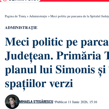
Pagina de Timiș
>
Administrație
>
Meci politic pe parcarea de la Spitalul Județ
ADMINISTRAȚIE
Meci politic pe parca
Județean. Primăria 
planul lui Simonis și 
spațiilor verzi
Publicat 11 Iunie 2026, 15:16
MIHAELA STEGĂRESCU