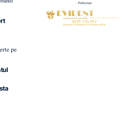
 banii
- Publicitate-
rt
erte pe
stul
esta