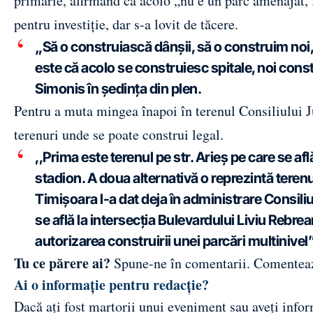
primărie, afirmând că acolo „nu e un parc amenajat, fi
pentru investiție, dar s-a lovit de tăcere.
„Să o construiască dânșii, să o construim noi
este că acolo se construiesc spitale, noi cons
Simonis în ședința din plen.
Pentru a muta mingea înapoi în terenul Consiliului J
terenuri unde se poate construi legal.
,,Prima este terenul pe str. Arieș pe care se af
stadion. A doua alternativă o reprezintă terenu
Timișoara l-a dat deja în administrare Consiliu
se află la intersecția Bulevardului Liviu Rebr
autorizarea construirii unei parcări multinivel”
Tu ce părere ai?
Spune-ne în comentarii.
Comentea
Ai o informație pentru redacție?
Dacă ați fost martorii unui eveniment sau aveți inform