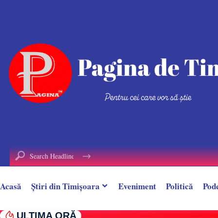
conținut
Acasă
Știri din Timișoara
Eveniment
Politică
Pod
ULTIMA ORĂ
Doi răniți în urma unui accident, la Margina.