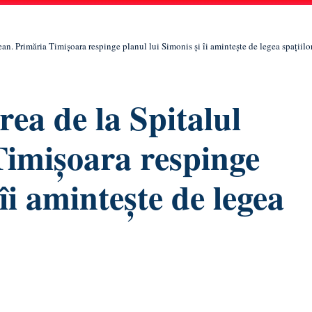
ean. Primăria Timișoara respinge planul lui Simonis și îi amintește de legea spațiilo
rea de la Spitalul
Timișoara respinge
îi amintește de legea