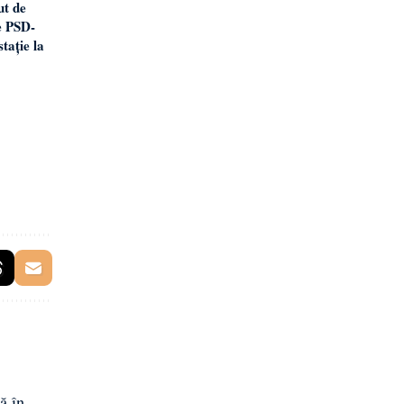
ut de
e PSD-
ație la
ă în