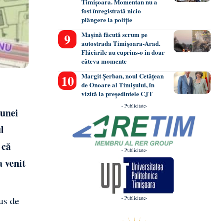
Timișoara. Momentan nu a
fost înregistrată nicio
plângere la poliție
Mașină făcută scrum pe
autostrada Timișoara-Arad.
Flăcările au cuprins-o în doar
câteva momente
Margit Șerban, noul Cetățean
de Onoare al Timișului, în
vizită la președintele CJT
- Publicitate-
 unei
l
 că
- Publicitate-
a venit
us de
- Publicitate-