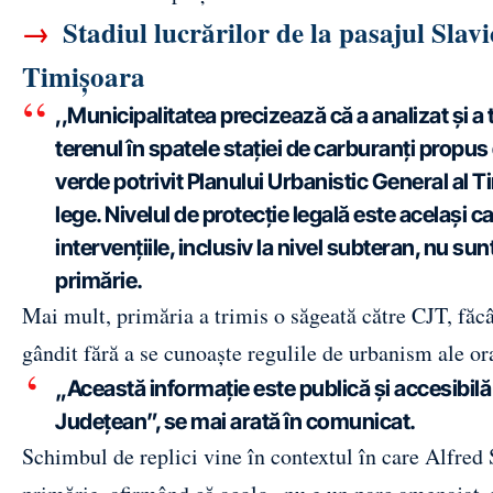
→
Stadiul lucrărilor de la pasajul Slav
Timișoara
,,Municipalitatea precizează că a analizat și a t
terenul în spatele stației de carburanți propus
verde potrivit Planului Urbanistic General al Ti
lege. Nivelul de protecție legală este același c
intervențiile, inclusiv la nivel subteran, nu s
primărie.
Mai mult, primăria a trimis o săgeată către CJT, făcând
gândit fără a se cunoaște regulile de urbanism ale or
„Această informație este publică și accesibilă 
Județean”, se mai arată în comunicat.
Schimbul de replici vine în contextul în care Alfred 